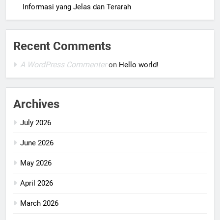
Informasi yang Jelas dan Terarah
Recent Comments
A WordPress Commenter
on
Hello world!
Archives
July 2026
June 2026
May 2026
April 2026
March 2026