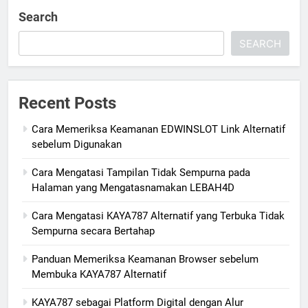
Search
SEARCH
Recent Posts
Cara Memeriksa Keamanan EDWINSLOT Link Alternatif
sebelum Digunakan
Cara Mengatasi Tampilan Tidak Sempurna pada
Halaman yang Mengatasnamakan LEBAH4D
Cara Mengatasi KAYA787 Alternatif yang Terbuka Tidak
Sempurna secara Bertahap
Panduan Memeriksa Keamanan Browser sebelum
Membuka KAYA787 Alternatif
KAYA787 sebagai Platform Digital dengan Alur