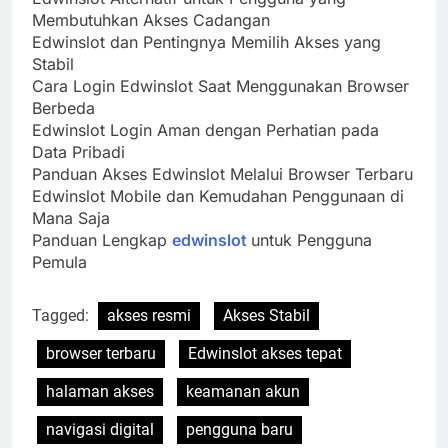
Membutuhkan Akses Cadangan
Edwinslot dan Pentingnya Memilih Akses yang
Stabil
Cara Login Edwinslot Saat Menggunakan Browser
Berbeda
Edwinslot Login Aman dengan Perhatian pada
Data Pribadi
Panduan Akses Edwinslot Melalui Browser Terbaru
Edwinslot Mobile dan Kemudahan Penggunaan di
Mana Saja
Panduan Lengkap
edwinslot
untuk Pengguna
Pemula
Tagged:
akses resmi
Akses Stabil
browser terbaru
Edwinslot akses tepat
halaman akses
keamanan akun
navigasi digital
pengguna baru