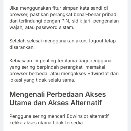
Jika menggunakan fitur simpan kata sandi di
browser, pastikan perangkat benar-benar pribadi
dan terlindungi dengan PIN, sidik jari, pengenalan
wajah, atau password sistem.
Setelah selesai menggunakan akun, logout tetap
disarankan.
Kebiasaan ini penting terutama bagi pengguna
yang sering berpindah perangkat, memakai
browser berbeda, atau mengakses Edwinslot dari
lokasi yang tidak selalu sama.
Mengenali Perbedaan Akses
Utama dan Akses Alternatif
Pengguna sering mencari Edwinslot alternatif
ketika akses utama tidak tersedia.