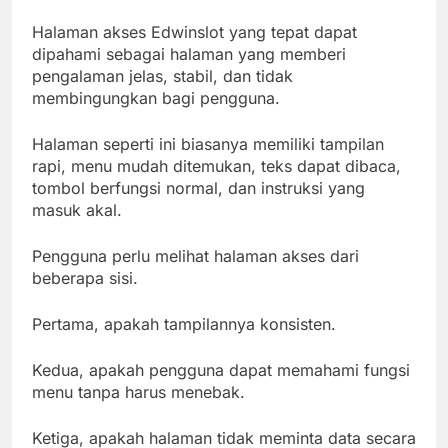
Halaman akses Edwinslot yang tepat dapat
dipahami sebagai halaman yang memberi
pengalaman jelas, stabil, dan tidak
membingungkan bagi pengguna.
Halaman seperti ini biasanya memiliki tampilan
rapi, menu mudah ditemukan, teks dapat dibaca,
tombol berfungsi normal, dan instruksi yang
masuk akal.
Pengguna perlu melihat halaman akses dari
beberapa sisi.
Pertama, apakah tampilannya konsisten.
Kedua, apakah pengguna dapat memahami fungsi
menu tanpa harus menebak.
Ketiga, apakah halaman tidak meminta data secara