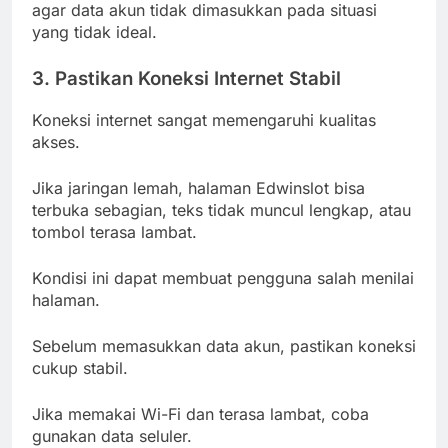
agar data akun tidak dimasukkan pada situasi
yang tidak ideal.
3. Pastikan Koneksi Internet Stabil
Koneksi internet sangat memengaruhi kualitas
akses.
Jika jaringan lemah, halaman Edwinslot bisa
terbuka sebagian, teks tidak muncul lengkap, atau
tombol terasa lambat.
Kondisi ini dapat membuat pengguna salah menilai
halaman.
Sebelum memasukkan data akun, pastikan koneksi
cukup stabil.
Jika memakai Wi-Fi dan terasa lambat, coba
gunakan data seluler.