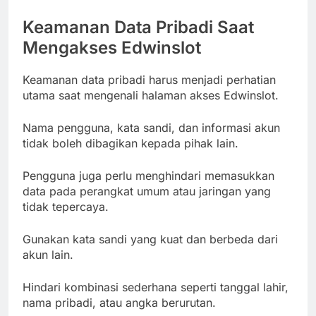
Keamanan Data Pribadi Saat
Mengakses Edwinslot
Keamanan data pribadi harus menjadi perhatian
utama saat mengenali halaman akses Edwinslot.
Nama pengguna, kata sandi, dan informasi akun
tidak boleh dibagikan kepada pihak lain.
Pengguna juga perlu menghindari memasukkan
data pada perangkat umum atau jaringan yang
tidak tepercaya.
Gunakan kata sandi yang kuat dan berbeda dari
akun lain.
Hindari kombinasi sederhana seperti tanggal lahir,
nama pribadi, atau angka berurutan.