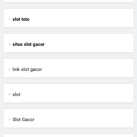
slot toto
situs slot gacor
link slot gacor
slot
Slot Gacor