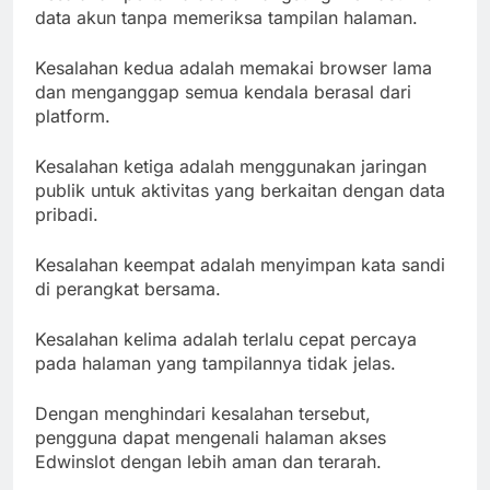
data akun tanpa memeriksa tampilan halaman.
Kesalahan kedua adalah memakai browser lama
dan menganggap semua kendala berasal dari
platform.
Kesalahan ketiga adalah menggunakan jaringan
publik untuk aktivitas yang berkaitan dengan data
pribadi.
Kesalahan keempat adalah menyimpan kata sandi
di perangkat bersama.
Kesalahan kelima adalah terlalu cepat percaya
pada halaman yang tampilannya tidak jelas.
Dengan menghindari kesalahan tersebut,
pengguna dapat mengenali halaman akses
Edwinslot dengan lebih aman dan terarah.