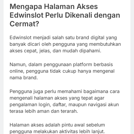
Mengapa Halaman Akses
Edwinslot Perlu Dikenali dengan
Cermat?
Edwinslot menjadi salah satu brand digital yang
banyak dicari oleh pengguna yang membutuhkan
akses cepat, jelas, dan mudah dipahami.
Namun, dalam penggunaan platform berbasis
online, pengguna tidak cukup hanya mengenal
nama brand.
Pengguna juga perlu memahami bagaimana cara
mengenali halaman akses yang tepat agar
pengalaman login, daftar, maupun navigasi akun
terasa lebih aman dan terarah.
Halaman akses adalah pintu awal sebelum
pengguna melakukan aktivitas lebih lanjut.