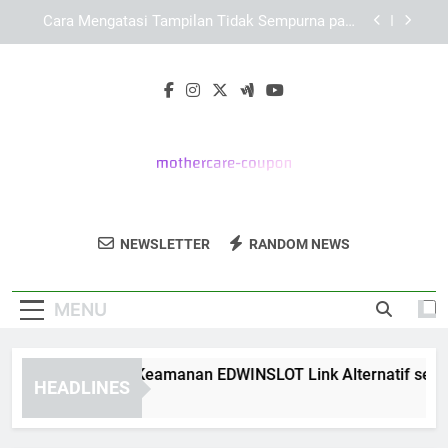
Skip
Cara Mengatasi KAYA787 Alternatif yang Terbuka
to
Tidak Sempurna secara Bertahap
content
Panduan Memeriksa Keamanan Browser sebelum
Membuka KAYA787 Alternatif
Cara Memeriksa Keamanan EDWINSLOT Link
Alternatif sebelum Digunakan
Cara Mengatasi Tampilan Tidak Sempurna pada
Halaman yang Mengatasnamakan LEBAH4D
Cara Mengatasi KAYA787 Alternatif yang Terbuka
Tidak Sempurna secara Bertahap
Mother Care
Dapatkan Kupon Dan Diskon Produk Bayi Di
Panduan Memeriksa Keamanan Browser sebelum
NEWSLETTER
RANDOM NEWS
Coupon
Membuka KAYA787 Alternatif
Mother Care Coupon.
MENU
ra Memeriksa Keamanan EDWINSLOT Link Alternatif sebelum
HEADLINES
eeks Ago