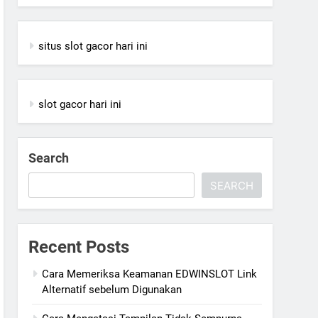
situs slot gacor hari ini
slot gacor hari ini
Search
SEARCH
Recent Posts
Cara Memeriksa Keamanan EDWINSLOT Link
Alternatif sebelum Digunakan