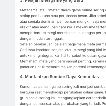
3.
Pelajari Metagame yang Baru
Metagame, atau “meta,” dalam game online sering k
setiap pembaruan atau perubahan besar. Jika sebe
atau senjata dominan, pembaruan mungkin saja m
efektif atau mengubah cara kerja mekanisme terten
memperbarui strategi mereka sesuai dengan perub
dengan mudah tertinggal.
Setelah pembaruan, pelajari bagaimana meta perma
Cari tahu karakter, senjata, atau strategi yang kini 
untuk mengintegrasikan hal tersebut ke dalam gay
Memahami meta yang baru sangat penting, karena 
panduan untuk memaksimalkan potensi kemenanga
4.
Manfaatkan Sumber Daya Komunitas
Komunitas pemain game sering kali menjadi sumbe
berguna saat menghadapi perubahan dalam game. D
grup sosial sering kali mengungkapkan cara terbaik
dengan pembaruan atau perubahan yang terjadi. 