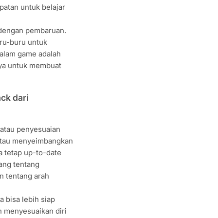
atan untuk belajar
i dengan pembaruan.
uru-buru untuk
dalam game adalah
nya untuk membuat
ck dari
 atau penyesuaian
 atau menyeimbangkan
a tetap up-to-date
ang tentang
 tentang arah
bisa lebih siap
 menyesuaikan diri