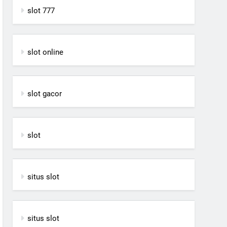
slot 777
slot online
slot gacor
slot
situs slot
situs slot