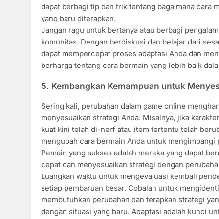
dapat berbagi tip dan trik tentang bagaimana cara
yang baru diterapkan.
Jangan ragu untuk bertanya atau berbagi pengala
komunitas. Dengan berdiskusi dan belajar dari se
dapat mempercepat proses adaptasi Anda dan me
berharga tentang cara bermain yang lebih baik dal
5.
Kembangkan Kemampuan untuk Menyesu
Sering kali, perubahan dalam game online mengha
menyesuaikan strategi Anda. Misalnya, jika karakt
kuat kini telah di-nerf atau item tertentu telah ber
mengubah cara bermain Anda untuk mengimbangi p
Pemain yang sukses adalah mereka yang dapat ber
cepat dan menyesuaikan strategi dengan perubaha
Luangkan waktu untuk mengevaluasi kembali pende
setiap pembaruan besar. Cobalah untuk mengidenti
membutuhkan perubahan dan terapkan strategi yang
dengan situasi yang baru. Adaptasi adalah kunci u