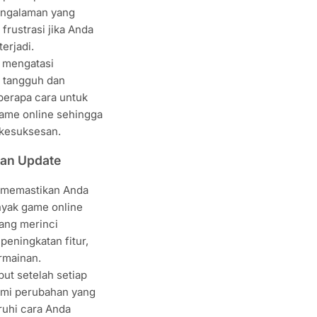
engalaman yang
frustrasi jika Anda
erjadi.
 mengatasi
g tangguh dan
eberapa cara untuk
ame online sehingga
 kesuksesan.
dan Update
h memastikan Anda
nyak game online
ang merinci
peningkatan fitur,
rmainan.
ut setelah setiap
ami perubahan yang
ruhi cara Anda