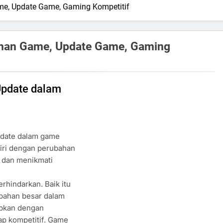
me, Update Game, Gaming Kompetitif
ahan Game, Update Game, Gaming
Update dalam
pdate dalam game
diri dengan perubahan
f dan menikmati
rhindarkan. Baik itu
ubahan besar dalam
apkan dengan
ap kompetitif. Game