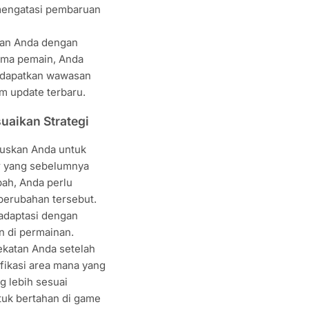
 mengatasi pembaruan
man Anda dengan
sama pemain, Anda
ndapatkan wawasan
am update terbaru.
aikan Strategi
ruskan Anda untuk
er yang sebelumnya
ubah, Anda perlu
erubahan tersebut.
adaptasi dengan
n di permainan.
katan Anda setelah
fikasi area mana yang
 lebih sesuai
ntuk bertahan di game