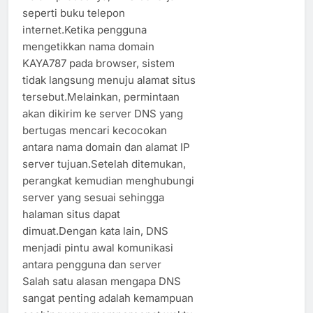
seperti buku telepon
internet.Ketika pengguna
mengetikkan nama domain
KAYA787 pada browser, sistem
tidak langsung menuju alamat situs
tersebut.Melainkan, permintaan
akan dikirim ke server DNS yang
bertugas mencari kecocokan
antara nama domain dan alamat IP
server tujuan.Setelah ditemukan,
perangkat kemudian menghubungi
server yang sesuai sehingga
halaman situs dapat
dimuat.Dengan kata lain, DNS
menjadi pintu awal komunikasi
antara pengguna dan server
Salah satu alasan mengapa DNS
sangat penting adalah kemampuan