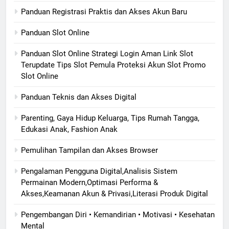
Panduan Registrasi Praktis dan Akses Akun Baru
Panduan Slot Online
Panduan Slot Online Strategi Login Aman Link Slot
Terupdate Tips Slot Pemula Proteksi Akun Slot Promo
Slot Online
Panduan Teknis dan Akses Digital
Parenting, Gaya Hidup Keluarga, Tips Rumah Tangga,
Edukasi Anak, Fashion Anak
Pemulihan Tampilan dan Akses Browser
Pengalaman Pengguna Digital,Analisis Sistem
Permainan Modern,Optimasi Performa &
Akses,Keamanan Akun & Privasi,Literasi Produk Digital
Pengembangan Diri • Kemandirian • Motivasi • Kesehatan
Mental