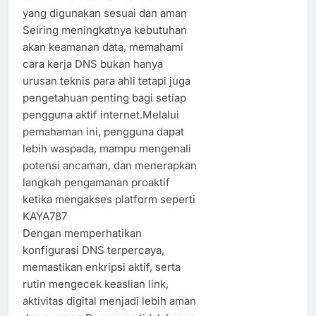
yang digunakan sesuai dan aman
Seiring meningkatnya kebutuhan
akan keamanan data, memahami
cara kerja DNS bukan hanya
urusan teknis para ahli tetapi juga
pengetahuan penting bagi setiap
pengguna aktif internet.Melalui
pemahaman ini, pengguna dapat
lebih waspada, mampu mengenali
potensi ancaman, dan menerapkan
langkah pengamanan proaktif
ketika mengakses platform seperti
KAYA787
Dengan memperhatikan
konfigurasi DNS terpercaya,
memastikan enkripsi aktif, serta
rutin mengecek keaslian link,
aktivitas digital menjadi lebih aman