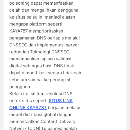
poisoning dapat memanfaatkan
celah dan mengalihkan pengguna
ke situs palsu.Ini menjadi alasan
mengapa platform seperti
KAYA787 memprioritaskan
pengamanan DNS berlapis melalui
DNSSEC dan implementasi server
redundan.Teknologi DNSSEC
menambahkan lapisan validasi
digital sehingga hasil DNS tidak
dapat dimodifikasi secara tidak sah
sebelum sampai ke perangkat
pengguna
Selain itu, sistem resolusi DNS
untuk situs seperti
SITUS LINK
ONLINE KAYA787
berjalan melalui
model distribusi global dengan
memanfaatkan Content Delivery
Network (CDN).Tujuannya adalah