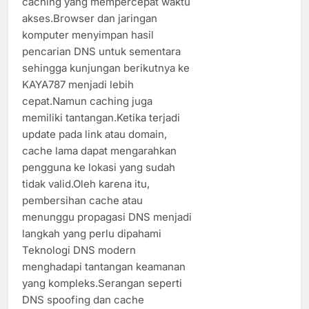
caching yang mempercepat waktu
akses.Browser dan jaringan
komputer menyimpan hasil
pencarian DNS untuk sementara
sehingga kunjungan berikutnya ke
KAYA787 menjadi lebih
cepat.Namun caching juga
memiliki tantangan.Ketika terjadi
update pada link atau domain,
cache lama dapat mengarahkan
pengguna ke lokasi yang sudah
tidak valid.Oleh karena itu,
pembersihan cache atau
menunggu propagasi DNS menjadi
langkah yang perlu dipahami
Teknologi DNS modern
menghadapi tantangan keamanan
yang kompleks.Serangan seperti
DNS spoofing dan cache