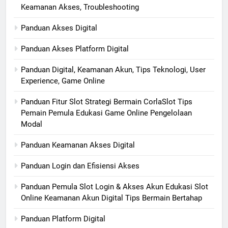
Keamanan Akses, Troubleshooting
Panduan Akses Digital
Panduan Akses Platform Digital
Panduan Digital, Keamanan Akun, Tips Teknologi, User
Experience, Game Online
Panduan Fitur Slot Strategi Bermain CorlaSlot Tips
Pemain Pemula Edukasi Game Online Pengelolaan
Modal
Panduan Keamanan Akses Digital
Panduan Login dan Efisiensi Akses
Panduan Pemula Slot Login & Akses Akun Edukasi Slot
Online Keamanan Akun Digital Tips Bermain Bertahap
Panduan Platform Digital