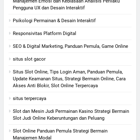
Manajemen Emosi dan Kebiasaan Analisis Perilaku
Pengguna UX dan Desain Interaktif
Psikologi Permainan & Desain Interaktif
Responsivitas Platform Digital
SEO & Digital Marketing, Panduan Pemula, Game Online
situs slot gacor
Situs Slot Online, Tips Login Aman, Panduan Pemula,
Update Keamanan Situs, Strategi Bermain Online, Cara
Akses Anti Blokir, Slot Online Terpercaya
situs terpercaya
Slot dan Mesin Judi Permainan Kasino Strategi Bermain
Slot Judi Online Keberuntungan dan Peluang
Slot Online Panduan Pemula Strategi Bermain
Manajemen Modal