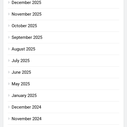
December 2025
November 2025
October 2025
September 2025
August 2025
July 2025
June 2025
May 2025
January 2025
December 2024
November 2024