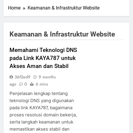
Home
Keamanan & Infrastruktur Website
Keamanan & Infrastruktur Website
Memahami Teknologi DNS
pada Link KAYA787 untuk
Akses Aman dan Stabil
36f2ed9
9 months
ago
0
6 mins
Penjelasan lengkap tentang
teknologi DNS yang digunakan
pada link KAYA787, bagaimana
proses resolusi domain bekerja,
serta langkah keamanan untuk
memastikan akses stabil dan