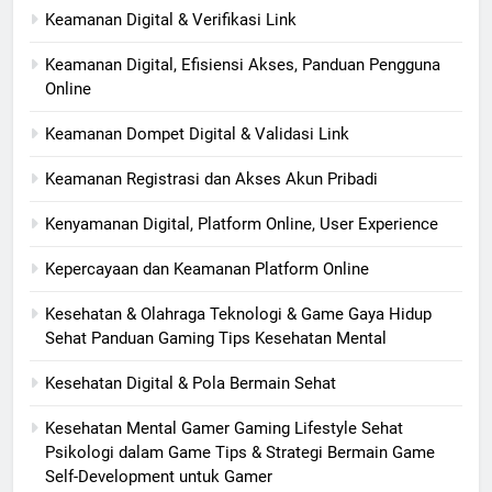
Keamanan Digital & Verifikasi Link
Keamanan Digital, Efisiensi Akses, Panduan Pengguna
Online
Keamanan Dompet Digital & Validasi Link
Keamanan Registrasi dan Akses Akun Pribadi
Kenyamanan Digital, Platform Online, User Experience
Kepercayaan dan Keamanan Platform Online
Kesehatan & Olahraga Teknologi & Game Gaya Hidup
Sehat Panduan Gaming Tips Kesehatan Mental
Kesehatan Digital & Pola Bermain Sehat
Kesehatan Mental Gamer Gaming Lifestyle Sehat
Psikologi dalam Game Tips & Strategi Bermain Game
Self-Development untuk Gamer