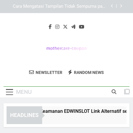
Skip
Cara Mengatasi KAYA787 Alternatif yang Terbuka
to
Tidak Sempurna secara Bertahap
content
Panduan Memeriksa Keamanan Browser sebelum
Membuka KAYA787 Alternatif
Cara Memeriksa Keamanan EDWINSLOT Link
Alternatif sebelum Digunakan
Cara Mengatasi Tampilan Tidak Sempurna pada
Halaman yang Mengatasnamakan LEBAH4D
Cara Mengatasi KAYA787 Alternatif yang Terbuka
Tidak Sempurna secara Bertahap
Mother Care
Dapatkan Kupon Dan Diskon Produk Bayi Di
Panduan Memeriksa Keamanan Browser sebelum
NEWSLETTER
RANDOM NEWS
Coupon
Membuka KAYA787 Alternatif
Mother Care Coupon.
MENU
ra Memeriksa Keamanan EDWINSLOT Link Alternatif sebelum
HEADLINES
Weeks Ago