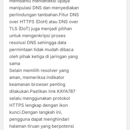
membantu mendeteksi upaya
manipulasi DNS dan menyediakan
perlindungan tambahan.Fitur DNS
over HTTPS (DoH) atau DNS over
TLS (DoT) juga menjadi pilihan
untuk mengenkripsi proses
resolusi DNS sehingga data
permintaan tidak mudah dibaca
oleh pihak ketiga di jaringan yang
sama
Selain memilih resolver yang
aman, memeriksa indikator
keamanan browser penting
dilakukan.Pastikan link KAYA787
selalu menggunakan protokol
HTTPS lengkap dengan ikon
kunci.Dengan langkah ini,
pengguna dapat menghindari
halaman tiruan yang berpotensi