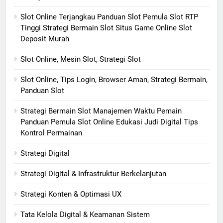
Slot Online Terjangkau Panduan Slot Pemula Slot RTP
Tinggi Strategi Bermain Slot Situs Game Online Slot
Deposit Murah
Slot Online, Mesin Slot, Strategi Slot
Slot Online, Tips Login, Browser Aman, Strategi Bermain,
Panduan Slot
Strategi Bermain Slot Manajemen Waktu Pemain
Panduan Pemula Slot Online Edukasi Judi Digital Tips
Kontrol Permainan
Strategi Digital
Strategi Digital & Infrastruktur Berkelanjutan
Strategi Konten & Optimasi UX
Tata Kelola Digital & Keamanan Sistem