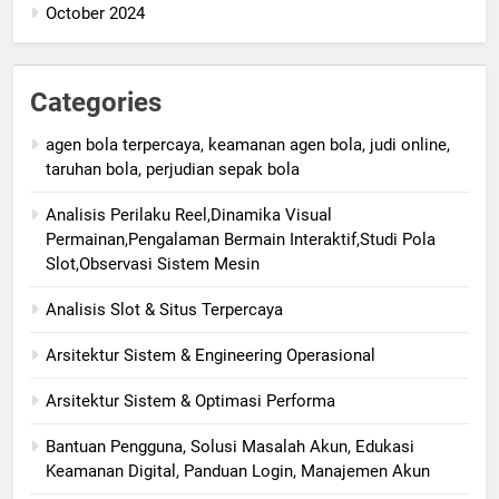
October 2024
Categories
agen bola terpercaya, keamanan agen bola, judi online,
taruhan bola, perjudian sepak bola
Analisis Perilaku Reel,Dinamika Visual
Permainan,Pengalaman Bermain Interaktif,Studi Pola
Slot,Observasi Sistem Mesin
Analisis Slot & Situs Terpercaya
Arsitektur Sistem & Engineering Operasional
Arsitektur Sistem & Optimasi Performa
Bantuan Pengguna, Solusi Masalah Akun, Edukasi
Keamanan Digital, Panduan Login, Manajemen Akun