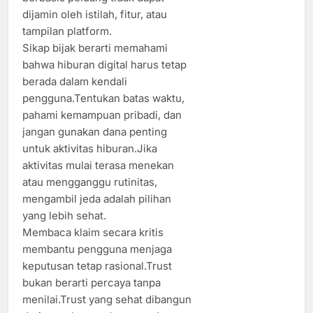
dijamin oleh istilah, fitur, atau
tampilan platform.
Sikap bijak berarti memahami
bahwa hiburan digital harus tetap
berada dalam kendali
pengguna.Tentukan batas waktu,
pahami kemampuan pribadi, dan
jangan gunakan dana penting
untuk aktivitas hiburan.Jika
aktivitas mulai terasa menekan
atau mengganggu rutinitas,
mengambil jeda adalah pilihan
yang lebih sehat.
Membaca klaim secara kritis
membantu pengguna menjaga
keputusan tetap rasional.Trust
bukan berarti percaya tanpa
menilai.Trust yang sehat dibangun