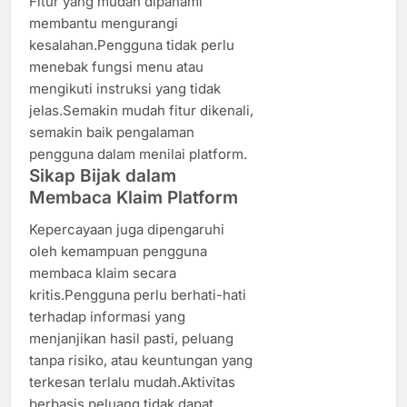
Fitur yang mudah dipahami
membantu mengurangi
kesalahan.Pengguna tidak perlu
menebak fungsi menu atau
mengikuti instruksi yang tidak
jelas.Semakin mudah fitur dikenali,
semakin baik pengalaman
pengguna dalam menilai platform.
Sikap Bijak dalam
Membaca Klaim Platform
Kepercayaan juga dipengaruhi
oleh kemampuan pengguna
membaca klaim secara
kritis.Pengguna perlu berhati-hati
terhadap informasi yang
menjanjikan hasil pasti, peluang
tanpa risiko, atau keuntungan yang
terkesan terlalu mudah.Aktivitas
berbasis peluang tidak dapat