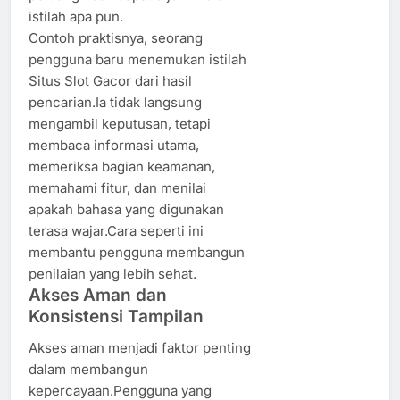
istilah apa pun.
Contoh praktisnya, seorang
pengguna baru menemukan istilah
Situs Slot Gacor dari hasil
pencarian.Ia tidak langsung
mengambil keputusan, tetapi
membaca informasi utama,
memeriksa bagian keamanan,
memahami fitur, dan menilai
apakah bahasa yang digunakan
terasa wajar.Cara seperti ini
membantu pengguna membangun
penilaian yang lebih sehat.
Akses Aman dan
Konsistensi Tampilan
Akses aman menjadi faktor penting
dalam membangun
kepercayaan.Pengguna yang