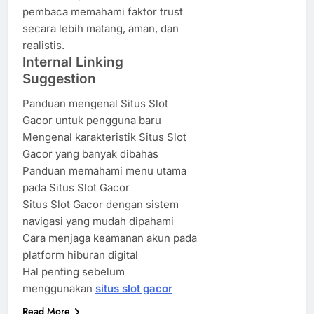
pembaca memahami faktor trust
secara lebih matang, aman, dan
realistis.
Internal Linking
Suggestion
Panduan mengenal Situs Slot
Gacor untuk pengguna baru
Mengenal karakteristik Situs Slot
Gacor yang banyak dibahas
Panduan memahami menu utama
pada Situs Slot Gacor
Situs Slot Gacor dengan sistem
navigasi yang mudah dipahami
Cara menjaga keamanan akun pada
platform hiburan digital
Hal penting sebelum
menggunakan
situs slot gacor
Read More