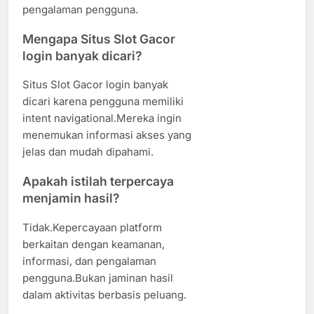
pengalaman pengguna.
Mengapa Situs Slot Gacor
login banyak dicari?
Situs Slot Gacor login banyak
dicari karena pengguna memiliki
intent navigational.Mereka ingin
menemukan informasi akses yang
jelas dan mudah dipahami.
Apakah istilah terpercaya
menjamin hasil?
Tidak.Kepercayaan platform
berkaitan dengan keamanan,
informasi, dan pengalaman
pengguna.Bukan jaminan hasil
dalam aktivitas berbasis peluang.