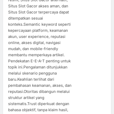
Situs Slot Gacor akses aman, dan
Situs Slot Gacor terpercaya dapat
ditempatkan sesuai
konteks.Semantic keyword seperti
kepercayaan platform, keamanan
akun, user experience, reputasi
online, akses digital, navigasi
mudah, dan mobile-friendly
membantu memperkaya artikel.
Pendekatan E-E-A-T penting untuk
topik ini.Pengalaman ditunjukkan
melalui skenario pengguna
baru.Keahlian terlihat dari
pembahasan keamanan, akses, dan
reputasi.Otoritas dibangun melalui
struktur artikel yang
sistematis.Trust diperkuat dengan
bahasa objektif, tanpa klaim hasil,