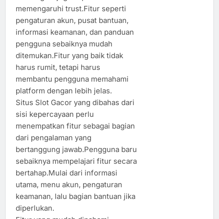
memengaruhi trust.Fitur seperti
pengaturan akun, pusat bantuan,
informasi keamanan, dan panduan
pengguna sebaiknya mudah
ditemukan.Fitur yang baik tidak
harus rumit, tetapi harus
membantu pengguna memahami
platform dengan lebih jelas.
Situs Slot Gacor yang dibahas dari
sisi kepercayaan perlu
menempatkan fitur sebagai bagian
dari pengalaman yang
bertanggung jawab.Pengguna baru
sebaiknya mempelajari fitur secara
bertahap.Mulai dari informasi
utama, menu akun, pengaturan
keamanan, lalu bagian bantuan jika
diperlukan.