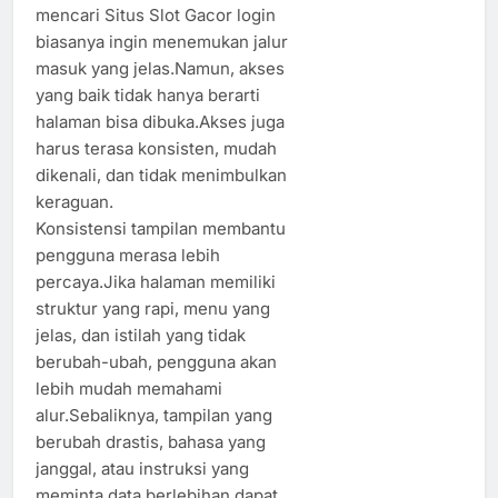
mencari Situs Slot Gacor login
biasanya ingin menemukan jalur
masuk yang jelas.Namun, akses
yang baik tidak hanya berarti
halaman bisa dibuka.Akses juga
harus terasa konsisten, mudah
dikenali, dan tidak menimbulkan
keraguan.
Konsistensi tampilan membantu
pengguna merasa lebih
percaya.Jika halaman memiliki
struktur yang rapi, menu yang
jelas, dan istilah yang tidak
berubah-ubah, pengguna akan
lebih mudah memahami
alur.Sebaliknya, tampilan yang
berubah drastis, bahasa yang
janggal, atau instruksi yang
meminta data berlebihan dapat