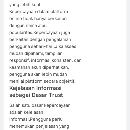
yang lebih kuat.
Kepercayaan dalam platform
online tidak hanya berkaitan
dengan nama atau
popularitas.Kepercayaan juga
berkaitan dengan pengalaman
pengguna sehari-hari.Jika akses
mudah dipahami, tampilan
responsif, informasi konsisten, dan
keamanan akun diperhatikan,
pengguna akan lebih mudah
menilai platform secara objektif.
Kejelasan Informasi
sebagai Dasar Trust
Salah satu dasar kepercayaan
adalah kejelasan
informasi.Pengguna perlu
menemukan penjelasan yang