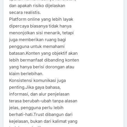
dan apakah risiko dijelaskan
secara realistis.
Platform online yang lebih layak
dipercaya biasanya tidak hanya
menonjolkan sisi menarik, tetapi
juga memberikan ruang bagi
pengguna untuk memahami
batasan.Konten yang objektif akan
lebih bermanfaat dibanding konten
yang hanya berisi dorongan atau
klaim berlebihan.
Konsistensi komunikasi juga
penting.Jika gaya bahasa,
informasi, dan alur penjelasan
terasa berubah-ubah tanpa alasan
jelas, pengguna perlu lebih
berhati-hati.Trust dibangun dari
kejelasan, bukan dari kalimat yang