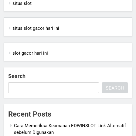
situs slot
situs slot gacor hari ini
slot gacor hari ini
Search
SEARCH
Recent Posts
Cara Memeriksa Keamanan EDWINSLOT Link Alternatif
sebelum Digunakan