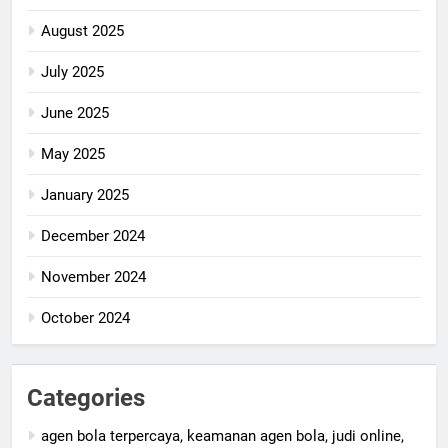
August 2025
July 2025
June 2025
May 2025
January 2025
December 2024
November 2024
October 2024
Categories
agen bola terpercaya, keamanan agen bola, judi online,