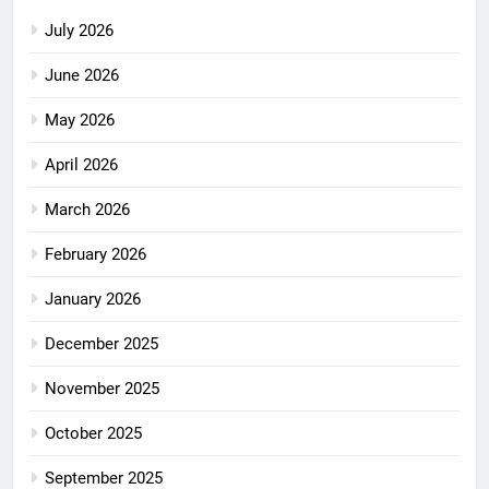
July 2026
June 2026
May 2026
April 2026
March 2026
February 2026
January 2026
December 2025
November 2025
October 2025
September 2025