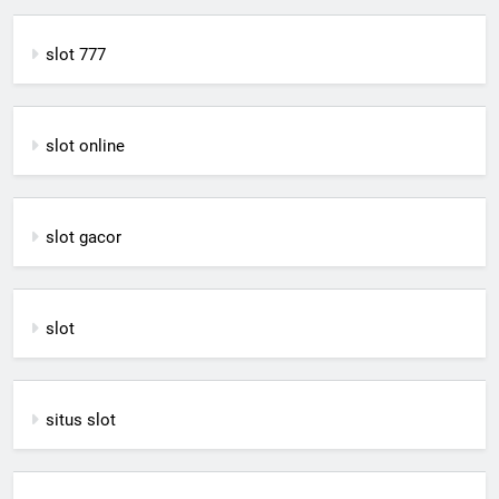
slot 777
slot online
slot gacor
slot
situs slot