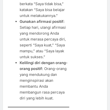
berkata “Saya tidak bisa,”
katakan “Saya bisa belajar
untuk melakukannya.”
Gunakan afirmasi positif:
Setiap hari, ulangi afirmasi
yang mendorong Anda
untuk merasa percaya diri,
seperti “Saya kuat,” “Saya
mampu,” atau “Saya layak
untuk sukses.”
Kelilingi diri dengan orang-
orang positif:
Orang-orang
yang mendukung dan
menginspirasi akan
membantu Anda
membangun rasa percaya
diri yang lebih kuat.