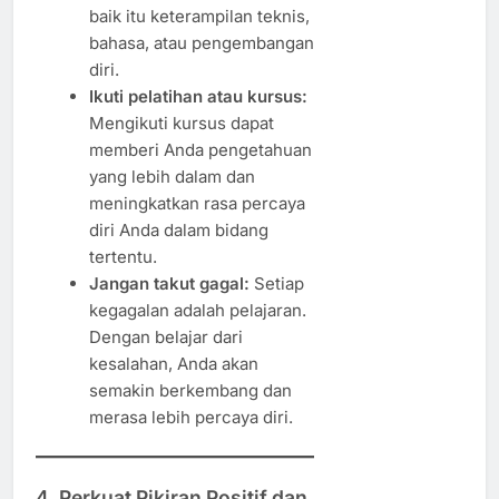
baik itu keterampilan teknis,
bahasa, atau pengembangan
diri.
Ikuti pelatihan atau kursus:
Mengikuti kursus dapat
memberi Anda pengetahuan
yang lebih dalam dan
meningkatkan rasa percaya
diri Anda dalam bidang
tertentu.
Jangan takut gagal:
Setiap
kegagalan adalah pelajaran.
Dengan belajar dari
kesalahan, Anda akan
semakin berkembang dan
merasa lebih percaya diri.
4. Perkuat Pikiran Positif dan