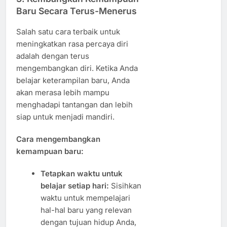
Baru Secara Terus-Menerus
Salah satu cara terbaik untuk
meningkatkan rasa percaya diri
adalah dengan terus
mengembangkan diri. Ketika Anda
belajar keterampilan baru, Anda
akan merasa lebih mampu
menghadapi tantangan dan lebih
siap untuk menjadi mandiri.
Cara mengembangkan
kemampuan baru:
Tetapkan waktu untuk
belajar setiap hari:
Sisihkan
waktu untuk mempelajari
hal-hal baru yang relevan
dengan tujuan hidup Anda,