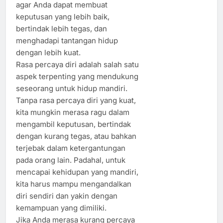
agar Anda dapat membuat
keputusan yang lebih baik,
bertindak lebih tegas, dan
menghadapi tantangan hidup
dengan lebih kuat.
Rasa percaya diri adalah salah satu
aspek terpenting yang mendukung
seseorang untuk hidup mandiri.
Tanpa rasa percaya diri yang kuat,
kita mungkin merasa ragu dalam
mengambil keputusan, bertindak
dengan kurang tegas, atau bahkan
terjebak dalam ketergantungan
pada orang lain. Padahal, untuk
mencapai kehidupan yang mandiri,
kita harus mampu mengandalkan
diri sendiri dan yakin dengan
kemampuan yang dimiliki.
Jika Anda merasa kurang percaya