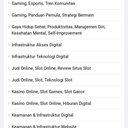
Gaming, Esports, Tren Komunitas
Gaming, Panduan Pemula, Strategi Bermain
Gaya Hidup Sehat, Produktivitas, Manajemen Diri,
Kesehatan Mental, Self-Improvement
Infrastruktur Akses Digital
Infrastruktur Teknologi Digital
Judi Online, Slot Online, Review Situs Slot
Judi Online, Slot, Teknologi Slot
Kasino Online, Slot Games, Slot Gacor
Kasino Online, Slot Online, Hiburan Digital
Keamanan & Infrastruktur Digital
Keamanan & Infrastruktur Website