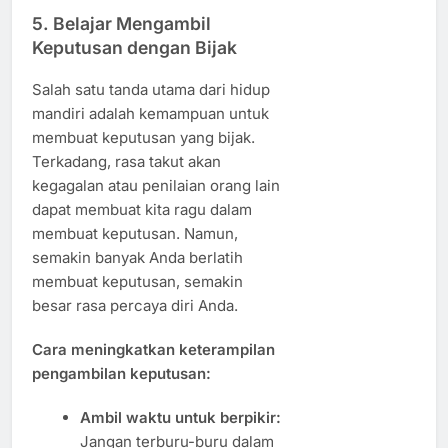
5. Belajar Mengambil
Keputusan dengan Bijak
Salah satu tanda utama dari hidup
mandiri adalah kemampuan untuk
membuat keputusan yang bijak.
Terkadang, rasa takut akan
kegagalan atau penilaian orang lain
dapat membuat kita ragu dalam
membuat keputusan. Namun,
semakin banyak Anda berlatih
membuat keputusan, semakin
besar rasa percaya diri Anda.
Cara meningkatkan keterampilan
pengambilan keputusan:
Ambil waktu untuk berpikir:
Jangan terburu-buru dalam