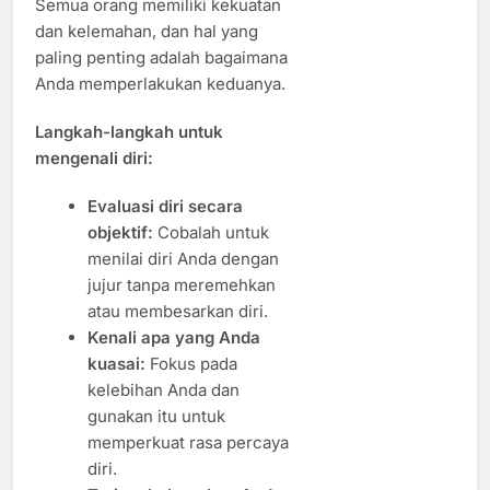
Semua orang memiliki kekuatan
dan kelemahan, dan hal yang
paling penting adalah bagaimana
Anda memperlakukan keduanya.
Langkah-langkah untuk
mengenali diri:
Evaluasi diri secara
objektif:
Cobalah untuk
menilai diri Anda dengan
jujur tanpa meremehkan
atau membesarkan diri.
Kenali apa yang Anda
kuasai:
Fokus pada
kelebihan Anda dan
gunakan itu untuk
memperkuat rasa percaya
diri.