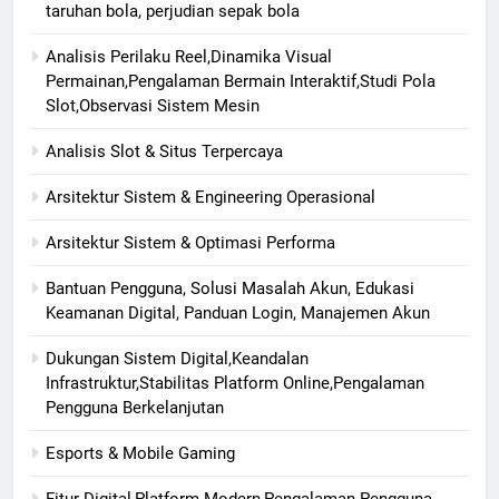
taruhan bola, perjudian sepak bola
Analisis Perilaku Reel,Dinamika Visual
Permainan,Pengalaman Bermain Interaktif,Studi Pola
Slot,Observasi Sistem Mesin
Analisis Slot & Situs Terpercaya
Arsitektur Sistem & Engineering Operasional
Arsitektur Sistem & Optimasi Performa
Bantuan Pengguna, Solusi Masalah Akun, Edukasi
Keamanan Digital, Panduan Login, Manajemen Akun
Dukungan Sistem Digital,Keandalan
Infrastruktur,Stabilitas Platform Online,Pengalaman
Pengguna Berkelanjutan
Esports & Mobile Gaming
Fitur Digital,Platform Modern,Pengalaman Pengguna