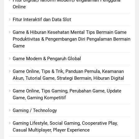
Online
Fitur Interaktif dan Data Slot
Game & Hiburan Kesehatan Mental Tips Bermain Game
Produktivitas & Pengembangan Diri Pengalaman Bermain
Game
Game Modern & Pengaruh Global
Game Online, Tips & Trik, Panduan Pemula, Keamanan
Akun, Tutorial Game, Strategi Bermain, Hiburan Digital
Game Online, Tips Gaming, Perubahan Game, Update
Game, Gaming Kompetitif
Gaming / Technology
Gaming Lifestyle, Social Gaming, Cooperative Play,
Casual Multiplayer, Player Experience