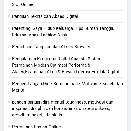
Slot Online
Panduan Teknis dan Akses Digital
Parenting, Gaya Hidup Keluarga, Tips Rumah Tangga,
Edukasi Anak, Fashion Anak
Pemulihan Tampilan dan Akses Browser
Pengalaman Pengguna Digital,Analisis Sistem
Permainan Modern,Optimasi Performa &
Akses,Keamanan Akun & Privasi,Literasi Produk Digital
Pengembangan Diri • Kemandirian • Motivasi • Kesehatan
Mental
pengembangan diri, mental toughness, motivasi dan
inspirasi, disiplin dan konsistensi, strategi sukses,
growth mindset, life skills
Permainan Kasino Online