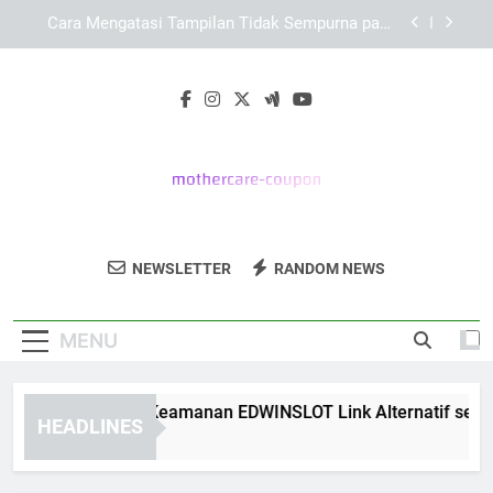
Skip
Cara Mengatasi KAYA787 Alternatif yang Terbuka
to
Tidak Sempurna secara Bertahap
content
Panduan Memeriksa Keamanan Browser sebelum
Membuka KAYA787 Alternatif
Cara Memeriksa Keamanan EDWINSLOT Link
Alternatif sebelum Digunakan
Cara Mengatasi Tampilan Tidak Sempurna pada
Halaman yang Mengatasnamakan LEBAH4D
Cara Mengatasi KAYA787 Alternatif yang Terbuka
Tidak Sempurna secara Bertahap
Mother Care
Dapatkan Kupon Dan Diskon Produk Bayi Di
Panduan Memeriksa Keamanan Browser sebelum
NEWSLETTER
RANDOM NEWS
Coupon
Membuka KAYA787 Alternatif
Mother Care Coupon.
MENU
ra Memeriksa Keamanan EDWINSLOT Link Alternatif sebelum
HEADLINES
Weeks Ago