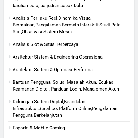
taruhan bola, perjudian sepak bola
Analisis Perilaku Reel,Dinamika Visual
Permainan,Pengalaman Bermain Interaktif,Studi Pola
Slot,Observasi Sistem Mesin
Analisis Slot & Situs Terpercaya
Arsitektur Sistem & Engineering Operasional
Arsitektur Sistem & Optimasi Performa
Bantuan Pengguna, Solusi Masalah Akun, Edukasi
Keamanan Digital, Panduan Login, Manajemen Akun
Dukungan Sistem Digital,Keandalan
Infrastruktur,Stabilitas Platform Online,Pengalaman
Pengguna Berkelanjutan
Esports & Mobile Gaming