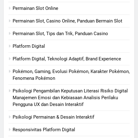
Permainan Slot Online
Permainan Slot, Casino Online, Panduan Bermain Slot
Permainan Slot, Tips dan Trik, Panduan Casino
Platform Digital
Platform Digital, Teknologi Adaptif, Brand Experience
Pokémon, Gaming, Evolusi Pokémon, Karakter Pokémon,
Fenomena Pokémon
Psikologi Pengambilan Keputusan Literasi Risiko Digital
Manajemen Emosi dan Kebiasaan Analisis Perilaku
Pengguna UX dan Desain Interaktif
Psikologi Permainan & Desain Interaktif
Responsivitas Platform Digital