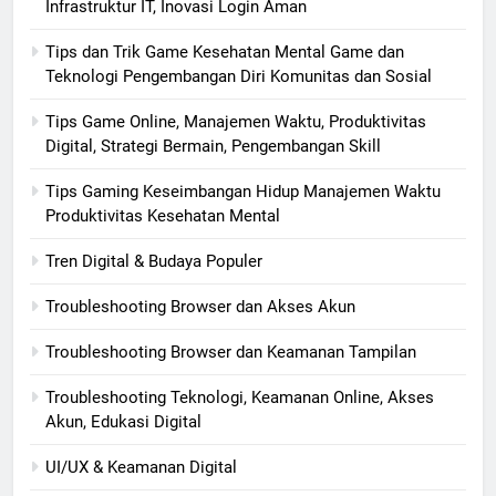
Infrastruktur IT, Inovasi Login Aman
Tips dan Trik Game Kesehatan Mental Game dan
Teknologi Pengembangan Diri Komunitas dan Sosial
Tips Game Online, Manajemen Waktu, Produktivitas
Digital, Strategi Bermain, Pengembangan Skill
Tips Gaming Keseimbangan Hidup Manajemen Waktu
Produktivitas Kesehatan Mental
Tren Digital & Budaya Populer
Troubleshooting Browser dan Akses Akun
Troubleshooting Browser dan Keamanan Tampilan
Troubleshooting Teknologi, Keamanan Online, Akses
Akun, Edukasi Digital
UI/UX & Keamanan Digital