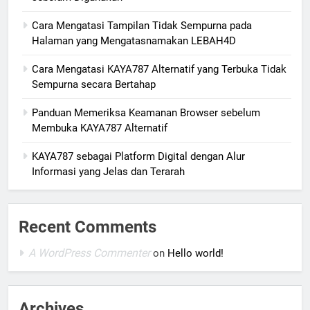
Cara Mengatasi Tampilan Tidak Sempurna pada
Halaman yang Mengatasnamakan LEBAH4D
Cara Mengatasi KAYA787 Alternatif yang Terbuka Tidak
Sempurna secara Bertahap
Panduan Memeriksa Keamanan Browser sebelum
Membuka KAYA787 Alternatif
KAYA787 sebagai Platform Digital dengan Alur
Informasi yang Jelas dan Terarah
Recent Comments
A WordPress Commenter
on
Hello world!
Archives