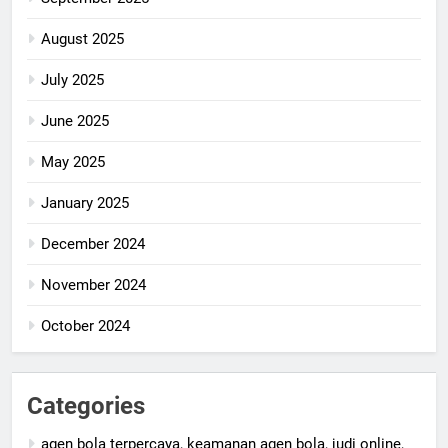
August 2025
July 2025
June 2025
May 2025
January 2025
December 2024
November 2024
October 2024
Categories
agen bola terpercaya, keamanan agen bola, judi online,