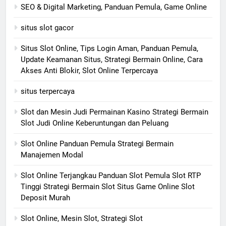
SEO & Digital Marketing, Panduan Pemula, Game Online
situs slot gacor
Situs Slot Online, Tips Login Aman, Panduan Pemula,
Update Keamanan Situs, Strategi Bermain Online, Cara
Akses Anti Blokir, Slot Online Terpercaya
situs terpercaya
Slot dan Mesin Judi Permainan Kasino Strategi Bermain
Slot Judi Online Keberuntungan dan Peluang
Slot Online Panduan Pemula Strategi Bermain
Manajemen Modal
Slot Online Terjangkau Panduan Slot Pemula Slot RTP
Tinggi Strategi Bermain Slot Situs Game Online Slot
Deposit Murah
Slot Online, Mesin Slot, Strategi Slot