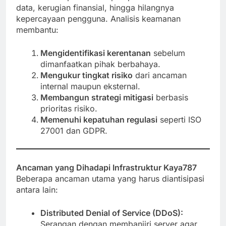
data, kerugian finansial, hingga hilangnya
kepercayaan pengguna. Analisis keamanan
membantu:
Mengidentifikasi kerentanan
sebelum
dimanfaatkan pihak berbahaya.
Mengukur tingkat risiko
dari ancaman
internal maupun eksternal.
Membangun strategi mitigasi
berbasis
prioritas risiko.
Memenuhi kepatuhan regulasi
seperti ISO
27001 dan GDPR.
Ancaman yang Dihadapi Infrastruktur Kaya787
Beberapa ancaman utama yang harus diantisipasi
antara lain:
Distributed Denial of Service (DDoS):
Serangan dengan membanjiri server agar