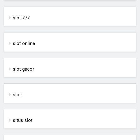
slot 777
slot online
slot gacor
slot
situs slot