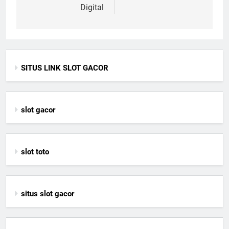
Digital
SITUS LINK SLOT GACOR
slot gacor
slot toto
situs slot gacor