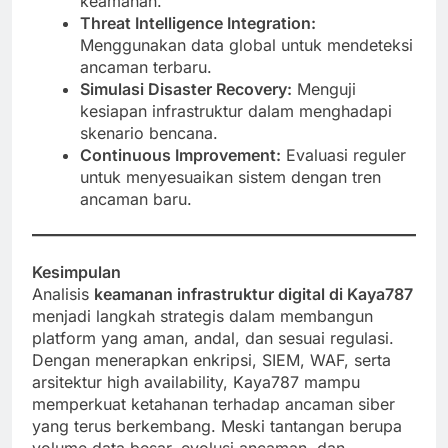
keamanan.
Threat Intelligence Integration:
Menggunakan data global untuk mendeteksi
ancaman terbaru.
Simulasi Disaster Recovery:
Menguji
kesiapan infrastruktur dalam menghadapi
skenario bencana.
Continuous Improvement:
Evaluasi reguler
untuk menyesuaikan sistem dengan tren
ancaman baru.
Kesimpulan
Analisis
keamanan infrastruktur digital di Kaya787
menjadi langkah strategis dalam membangun
platform yang aman, andal, dan sesuai regulasi.
Dengan menerapkan enkripsi, SIEM, WAF, serta
arsitektur high availability, Kaya787 mampu
memperkuat ketahanan terhadap ancaman siber
yang terus berkembang. Meski tantangan berupa