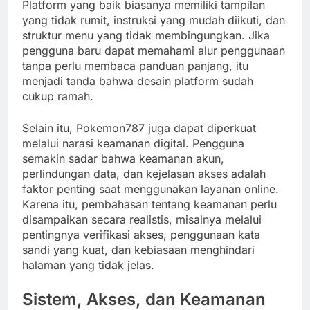
Platform yang baik biasanya memiliki tampilan
yang tidak rumit, instruksi yang mudah diikuti, dan
struktur menu yang tidak membingungkan. Jika
pengguna baru dapat memahami alur penggunaan
tanpa perlu membaca panduan panjang, itu
menjadi tanda bahwa desain platform sudah
cukup ramah.
Selain itu, Pokemon787 juga dapat diperkuat
melalui narasi keamanan digital. Pengguna
semakin sadar bahwa keamanan akun,
perlindungan data, dan kejelasan akses adalah
faktor penting saat menggunakan layanan online.
Karena itu, pembahasan tentang keamanan perlu
disampaikan secara realistis, misalnya melalui
pentingnya verifikasi akses, penggunaan kata
sandi yang kuat, dan kebiasaan menghindari
halaman yang tidak jelas.
Sistem, Akses, dan Keamanan