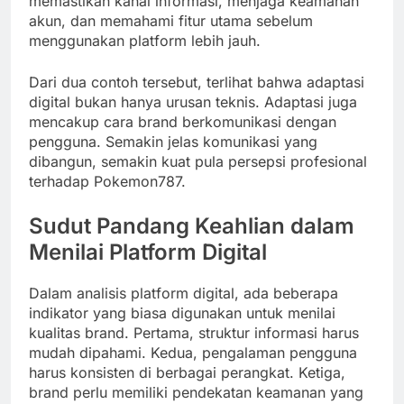
memastikan kanal informasi, menjaga keamanan
akun, dan memahami fitur utama sebelum
menggunakan platform lebih jauh.
Dari dua contoh tersebut, terlihat bahwa adaptasi
digital bukan hanya urusan teknis. Adaptasi juga
mencakup cara brand berkomunikasi dengan
pengguna. Semakin jelas komunikasi yang
dibangun, semakin kuat pula persepsi profesional
terhadap Pokemon787.
Sudut Pandang Keahlian dalam
Menilai Platform Digital
Dalam analisis platform digital, ada beberapa
indikator yang biasa digunakan untuk menilai
kualitas brand. Pertama, struktur informasi harus
mudah dipahami. Kedua, pengalaman pengguna
harus konsisten di berbagai perangkat. Ketiga,
brand perlu memiliki pendekatan keamanan yang