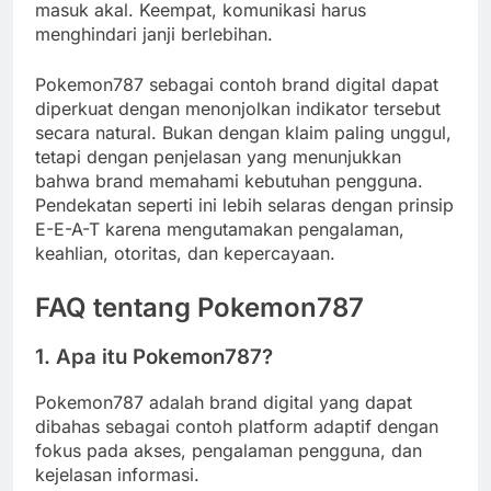
masuk akal. Keempat, komunikasi harus
menghindari janji berlebihan.
Pokemon787 sebagai contoh brand digital dapat
diperkuat dengan menonjolkan indikator tersebut
secara natural. Bukan dengan klaim paling unggul,
tetapi dengan penjelasan yang menunjukkan
bahwa brand memahami kebutuhan pengguna.
Pendekatan seperti ini lebih selaras dengan prinsip
E-E-A-T karena mengutamakan pengalaman,
keahlian, otoritas, dan kepercayaan.
FAQ tentang Pokemon787
1. Apa itu Pokemon787?
Pokemon787 adalah brand digital yang dapat
dibahas sebagai contoh platform adaptif dengan
fokus pada akses, pengalaman pengguna, dan
kejelasan informasi.