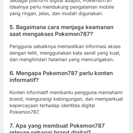
Sebagai platform digital adaptif, Pokemon787
idealnya perlu mendukung pengalaman mobile
yang ringan, jelas, dan mudah digunakan.
5. Bagaimana cara menjaga keamanan
saat mengakses Pokemon787?
Pengguna sebaiknya memastikan informasi akses
dengan teliti, menggunakan kata sandi yang kuat,
dan menghindari halaman yang mencurigakan.
6. Mengapa Pokemon787 perlu konten
informatif?
Konten informatif membantu pengguna memahami
brand, mengurangi kebingungan, dan memperkuat
kepercayaan terhadap identitas digital
Pokemon787.
7. Apa yang membuat Pokemon787
relevan sebagai brand digital?