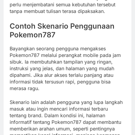
perlu menjembatani semua kebutuhan tersebut
tanpa membuat tulisan terasa dipaksakan.
Contoh Skenario Penggunaan
Pokemon787
Bayangkan seorang pengguna mengakses
Pokemon787 melalui perangkat mobile pada jam
sibuk. Ia membutuhkan tampilan yang ringan,
instruksi yang jelas, dan halaman yang mudah
dipahami. Jika alur akses terlalu panjang atau
informasi tidak tersusun rapi, pengguna bisa
merasa ragu.
Skenario lain adalah pengguna yang lupa langkah
masuk atau ingin mencari informasi terbaru
tentang brand. Dalam kondisi ini, halaman
informatif tentang Pokemon787 dapat membantu
memberikan arahan umum, seperti pentingnya