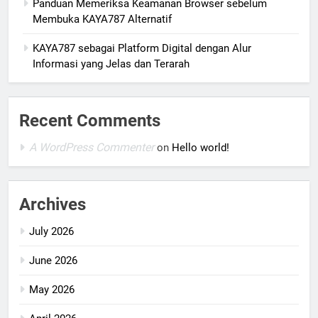
Panduan Memeriksa Keamanan Browser sebelum
Membuka KAYA787 Alternatif
KAYA787 sebagai Platform Digital dengan Alur
Informasi yang Jelas dan Terarah
Recent Comments
A WordPress Commenter
on
Hello world!
Archives
July 2026
June 2026
May 2026