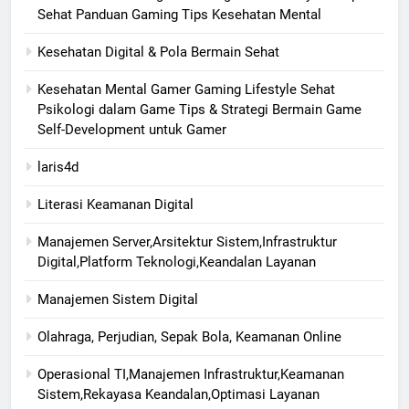
Sehat Panduan Gaming Tips Kesehatan Mental
Kesehatan Digital & Pola Bermain Sehat
Kesehatan Mental Gamer Gaming Lifestyle Sehat
Psikologi dalam Game Tips & Strategi Bermain Game
Self-Development untuk Gamer
laris4d
Literasi Keamanan Digital
Manajemen Server,Arsitektur Sistem,Infrastruktur
Digital,Platform Teknologi,Keandalan Layanan
Manajemen Sistem Digital
Olahraga, Perjudian, Sepak Bola, Keamanan Online
Operasional TI,Manajemen Infrastruktur,Keamanan
Sistem,Rekayasa Keandalan,Optimasi Layanan