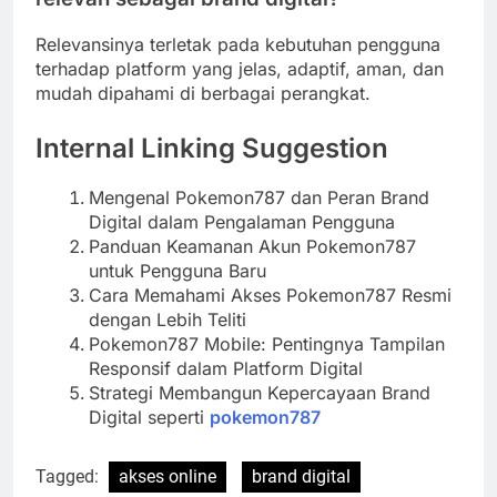
Relevansinya terletak pada kebutuhan pengguna
terhadap platform yang jelas, adaptif, aman, dan
mudah dipahami di berbagai perangkat.
Internal Linking Suggestion
Mengenal Pokemon787 dan Peran Brand
Digital dalam Pengalaman Pengguna
Panduan Keamanan Akun Pokemon787
untuk Pengguna Baru
Cara Memahami Akses Pokemon787 Resmi
dengan Lebih Teliti
Pokemon787 Mobile: Pentingnya Tampilan
Responsif dalam Platform Digital
Strategi Membangun Kepercayaan Brand
Digital seperti
pokemon787
Tagged:
akses online
brand digital