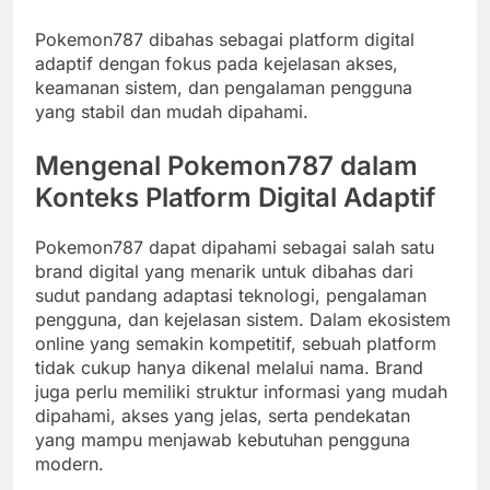
Pokemon787 dibahas sebagai platform digital
adaptif dengan fokus pada kejelasan akses,
keamanan sistem, dan pengalaman pengguna
yang stabil dan mudah dipahami.
Mengenal Pokemon787 dalam
Konteks Platform Digital Adaptif
Pokemon787 dapat dipahami sebagai salah satu
brand digital yang menarik untuk dibahas dari
sudut pandang adaptasi teknologi, pengalaman
pengguna, dan kejelasan sistem. Dalam ekosistem
online yang semakin kompetitif, sebuah platform
tidak cukup hanya dikenal melalui nama. Brand
juga perlu memiliki struktur informasi yang mudah
dipahami, akses yang jelas, serta pendekatan
yang mampu menjawab kebutuhan pengguna
modern.