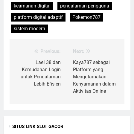
keamanan digital
pengalaman pengguna
platform digital adaptif
Pokemon787
sistem modern
Previous:
Next:
Post
navigation
Lae138 dan
Kaya787 sebagai
Kemudahan Login
Platform yang
untuk Pengalaman
Mengutamakan
Lebih Efisien
Kenyamanan dalam
Aktivitas Online
SITUS LINK SLOT GACOR