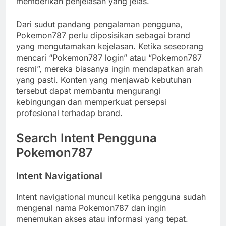
memberikan penjelasan yang jelas.
Dari sudut pandang pengalaman pengguna,
Pokemon787 perlu diposisikan sebagai brand
yang mengutamakan kejelasan. Ketika seseorang
mencari “Pokemon787 login” atau “Pokemon787
resmi”, mereka biasanya ingin mendapatkan arah
yang pasti. Konten yang menjawab kebutuhan
tersebut dapat membantu mengurangi
kebingungan dan memperkuat persepsi
profesional terhadap brand.
Search Intent Pengguna
Pokemon787
Intent Navigational
Intent navigational muncul ketika pengguna sudah
mengenal nama Pokemon787 dan ingin
menemukan akses atau informasi yang tepat.