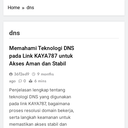
Home
dns
dns
Memahami Teknologi DNS
pada Link KAYA787 untuk
Akses Aman dan Stabil
36f2ed9
9 months
ago
0
6 mins
Penjelasan lengkap tentang
teknologi DNS yang digunakan
pada link KAYA787, bagaimana
proses resolusi domain bekerja,
serta langkah keamanan untuk
memastikan akses stabil dan