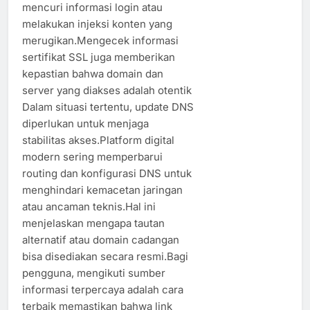
mencuri informasi login atau
melakukan injeksi konten yang
merugikan.Mengecek informasi
sertifikat SSL juga memberikan
kepastian bahwa domain dan
server yang diakses adalah otentik
Dalam situasi tertentu, update DNS
diperlukan untuk menjaga
stabilitas akses.Platform digital
modern sering memperbarui
routing dan konfigurasi DNS untuk
menghindari kemacetan jaringan
atau ancaman teknis.Hal ini
menjelaskan mengapa tautan
alternatif atau domain cadangan
bisa disediakan secara resmi.Bagi
pengguna, mengikuti sumber
informasi terpercaya adalah cara
terbaik memastikan bahwa link