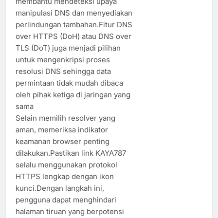
membantu mendeteksi upaya
manipulasi DNS dan menyediakan
perlindungan tambahan.Fitur DNS
over HTTPS (DoH) atau DNS over
TLS (DoT) juga menjadi pilihan
untuk mengenkripsi proses
resolusi DNS sehingga data
permintaan tidak mudah dibaca
oleh pihak ketiga di jaringan yang
sama
Selain memilih resolver yang
aman, memeriksa indikator
keamanan browser penting
dilakukan.Pastikan link KAYA787
selalu menggunakan protokol
HTTPS lengkap dengan ikon
kunci.Dengan langkah ini,
pengguna dapat menghindari
halaman tiruan yang berpotensi