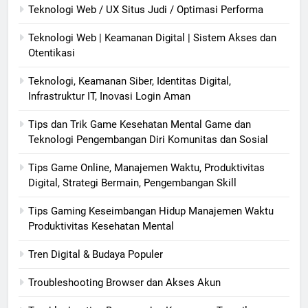
Teknologi Web / UX Situs Judi / Optimasi Performa
Teknologi Web | Keamanan Digital | Sistem Akses dan
Otentikasi
Teknologi, Keamanan Siber, Identitas Digital,
Infrastruktur IT, Inovasi Login Aman
Tips dan Trik Game Kesehatan Mental Game dan
Teknologi Pengembangan Diri Komunitas dan Sosial
Tips Game Online, Manajemen Waktu, Produktivitas
Digital, Strategi Bermain, Pengembangan Skill
Tips Gaming Keseimbangan Hidup Manajemen Waktu
Produktivitas Kesehatan Mental
Tren Digital & Budaya Populer
Troubleshooting Browser dan Akses Akun