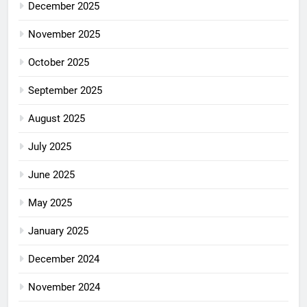
December 2025
November 2025
October 2025
September 2025
August 2025
July 2025
June 2025
May 2025
January 2025
December 2024
November 2024