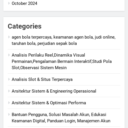
October 2024
Categories
agen bola terpercaya, keamanan agen bola, judi online,
taruhan bola, perjudian sepak bola
Analisis Perilaku Reel,Dinamika Visual
Permainan,Pengalaman Bermain Interaktif,Studi Pola
Slot,Observasi Sistem Mesin
Analisis Slot & Situs Terpercaya
Arsitektur Sistem & Engineering Operasional
Arsitektur Sistem & Optimasi Performa
Bantuan Pengguna, Solusi Masalah Akun, Edukasi
Keamanan Digital, Panduan Login, Manajemen Akun