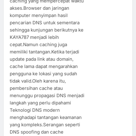
caching yang mempercepat waktu
akses.Browser dan jaringan
komputer menyimpan hasil
pencarian DNS untuk sementara
sehingga kunjungan berikutnya ke
KAYA787 menjadi lebih
cepat.Namun caching juga
memiliki tantangan.Ketika terjadi
update pada link atau domain,
cache lama dapat mengarahkan
pengguna ke lokasi yang sudah
tidak valid.Oleh karena itu,
pembersihan cache atau
menunggu propagasi DNS menjadi
langkah yang perlu dipahami
Teknologi DNS modern
menghadapi tantangan keamanan
yang kompleks.Serangan seperti
DNS spoofing dan cache