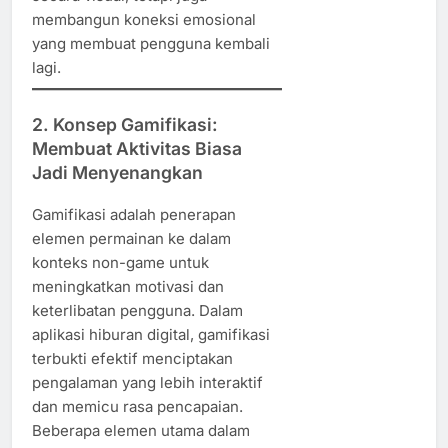
membangun koneksi emosional
yang membuat pengguna kembali
lagi.
2. Konsep Gamifikasi:
Membuat Aktivitas Biasa
Jadi Menyenangkan
Gamifikasi adalah penerapan
elemen permainan ke dalam
konteks non-game untuk
meningkatkan motivasi dan
keterlibatan pengguna. Dalam
aplikasi hiburan digital, gamifikasi
terbukti efektif menciptakan
pengalaman yang lebih interaktif
dan memicu rasa pencapaian.
Beberapa elemen utama dalam