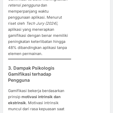
retensi pengguna
dan
memperpanjang waktu
penggunaan aplikasi. Menurut
riset oleh
Tech Jury (2024)
,
aplikasi yang menerapkan
gamifikasi dengan benar memiliki
peningkatan keterlibatan hingga
48% dibandingkan aplikasi tanpa
elemen permainan.
3. Dampak Psikologis
Gamifikasi terhadap
Pengguna
Gamifikasi bekerja berdasarkan
prinsip
motivasi intrinsik dan
ekstrinsik
. Motivasi intrinsik
muncul dari rasa kepuasan saat