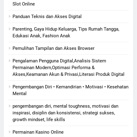
Slot Online
Panduan Teknis dan Akses Digital
Parenting, Gaya Hidup Keluarga, Tips Rumah Tangga,
Edukasi Anak, Fashion Anak
Pemulihan Tampilan dan Akses Browser
Pengalaman Pengguna Digital,Analisis Sistem
Permainan Modern,Optimasi Performa &
Akses,Keamanan Akun & Privasi,Literasi Produk Digital
Pengembangan Diri • Kemandirian • Motivasi • Kesehatan
Mental
pengembangan diri, mental toughness, motivasi dan
inspirasi, disiplin dan konsistensi, strategi sukses,
growth mindset, life skills
Permainan Kasino Online