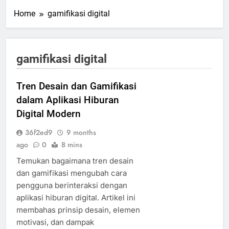
Home
gamifikasi digital
gamifikasi digital
Tren Desain dan Gamifikasi
dalam Aplikasi Hiburan
Digital Modern
36f2ed9
9 months
ago
0
8 mins
Temukan bagaimana tren desain
dan gamifikasi mengubah cara
pengguna berinteraksi dengan
aplikasi hiburan digital. Artikel ini
membahas prinsip desain, elemen
motivasi, dan dampak