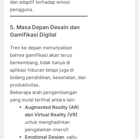
dan adaptif terhadap emosi
pengguna.
5. Masa Depan Desain dan
Gamifikasi Digital
Tren ke depan menunjukkan
bahwa gamifikasi akan terus
berkembang, tidak hanya di
aplikasi hiburan tetapi juga di
bidang pendidikan, kesehatan, dan
produktivitas.
Beberapa arah pengembangan
yang mulai terlihat antara lain:
Augmented Reality (AR)
dan Virtual Reality (VR)
untuk menghadirkan
pengalaman imersif.
Emotional Design
, yaitu