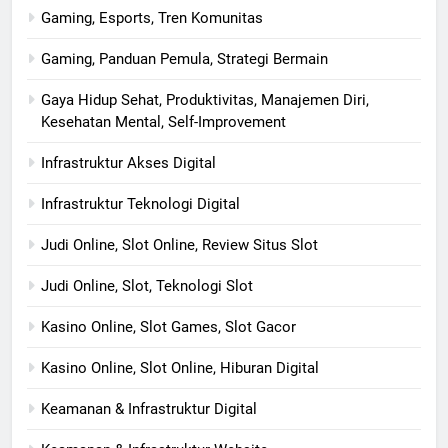
Gaming, Esports, Tren Komunitas
Gaming, Panduan Pemula, Strategi Bermain
Gaya Hidup Sehat, Produktivitas, Manajemen Diri,
Kesehatan Mental, Self-Improvement
Infrastruktur Akses Digital
Infrastruktur Teknologi Digital
Judi Online, Slot Online, Review Situs Slot
Judi Online, Slot, Teknologi Slot
Kasino Online, Slot Games, Slot Gacor
Kasino Online, Slot Online, Hiburan Digital
Keamanan & Infrastruktur Digital