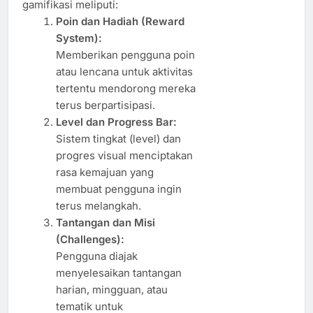
gamifikasi meliputi:
Poin dan Hadiah (Reward
System):
Memberikan pengguna poin
atau lencana untuk aktivitas
tertentu mendorong mereka
terus berpartisipasi.
Level dan Progress Bar:
Sistem tingkat (level) dan
progres visual menciptakan
rasa kemajuan yang
membuat pengguna ingin
terus melangkah.
Tantangan dan Misi
(Challenges):
Pengguna diajak
menyelesaikan tantangan
harian, mingguan, atau
tematik untuk