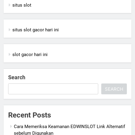
situs slot
situs slot gacor hari ini
slot gacor hari ini
Search
SEARCH
Recent Posts
Cara Memeriksa Keamanan EDWINSLOT Link Alternatif
sebelum Digunakan