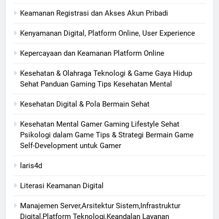
Keamanan Registrasi dan Akses Akun Pribadi
Kenyamanan Digital, Platform Online, User Experience
Kepercayaan dan Keamanan Platform Online
Kesehatan & Olahraga Teknologi & Game Gaya Hidup
Sehat Panduan Gaming Tips Kesehatan Mental
Kesehatan Digital & Pola Bermain Sehat
Kesehatan Mental Gamer Gaming Lifestyle Sehat
Psikologi dalam Game Tips & Strategi Bermain Game
Self-Development untuk Gamer
laris4d
Literasi Keamanan Digital
Manajemen Server,Arsitektur Sistem,Infrastruktur
Digital,Platform Teknologi,Keandalan Layanan