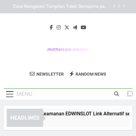
Skip
Cara Mengatasi KAYA787 Alternatif yang Terbuka
to
Tidak Sempurna secara Bertahap
content
Panduan Memeriksa Keamanan Browser sebelum
Membuka KAYA787 Alternatif
Cara Memeriksa Keamanan EDWINSLOT Link
Alternatif sebelum Digunakan
Cara Mengatasi Tampilan Tidak Sempurna pada
Halaman yang Mengatasnamakan LEBAH4D
Cara Mengatasi KAYA787 Alternatif yang Terbuka
Tidak Sempurna secara Bertahap
Mother Care
Dapatkan Kupon Dan Diskon Produk Bayi Di
Panduan Memeriksa Keamanan Browser sebelum
NEWSLETTER
RANDOM NEWS
Coupon
Membuka KAYA787 Alternatif
Mother Care Coupon.
MENU
ra Memeriksa Keamanan EDWINSLOT Link Alternatif sebelum
HEADLINES
eeks Ago