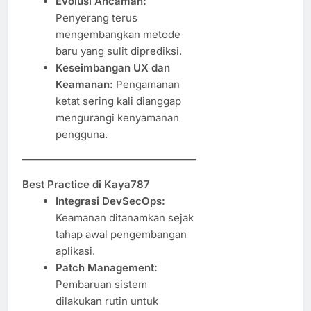
Evolusi Ancaman:
Penyerang terus
mengembangkan metode
baru yang sulit diprediksi.
Keseimbangan UX dan
Keamanan:
Pengamanan
ketat sering kali dianggap
mengurangi kenyamanan
pengguna.
Best Practice di Kaya787
Integrasi DevSecOps:
Keamanan ditanamkan sejak
tahap awal pengembangan
aplikasi.
Patch Management:
Pembaruan sistem
dilakukan rutin untuk