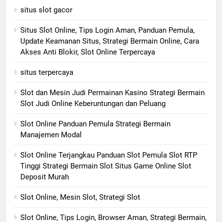
situs slot gacor
Situs Slot Online, Tips Login Aman, Panduan Pemula,
Update Keamanan Situs, Strategi Bermain Online, Cara
Akses Anti Blokir, Slot Online Terpercaya
situs terpercaya
Slot dan Mesin Judi Permainan Kasino Strategi Bermain
Slot Judi Online Keberuntungan dan Peluang
Slot Online Panduan Pemula Strategi Bermain
Manajemen Modal
Slot Online Terjangkau Panduan Slot Pemula Slot RTP
Tinggi Strategi Bermain Slot Situs Game Online Slot
Deposit Murah
Slot Online, Mesin Slot, Strategi Slot
Slot Online, Tips Login, Browser Aman, Strategi Bermain,