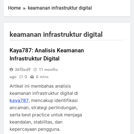
Home
keamanan infrastruktur digital
keamanan infrastruktur digital
Kaya787: Analisis Keamanan
Infrastruktur Digital
36f2ed9
11 months
ago
0
6 mins
Artikel ini membahas analisis
keamanan infrastruktur digital di
kaya787
, mencakup identifikasi
ancaman, strategi perlindungan,
serta best practice untuk menjaga
keandalan, stabilitas, dan
kepercayaan pengguna.