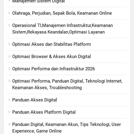
Manajemen Sistem Digital
Olahraga, Perjudian, Sepak Bola, Keamanan Online
Operasional TI,Manajemen Infrastruktur,Keamanan
Sistem,Rekayasa Keandalan,Optimasi Layanan
Optimasi Akses dan Stabilitas Platform
Optimasi Browser & Akses Akun Digital
Optimasi Performa dan Infrastruktur 2026
Optimasi Performa, Panduan Digital, Teknologi Internet,
Keamanan Akses, Troubleshooting
Panduan Akses Digital
Panduan Akses Platform Digital
Panduan Digital, Keamanan Akun, Tips Teknologi, User
Experience, Game Online