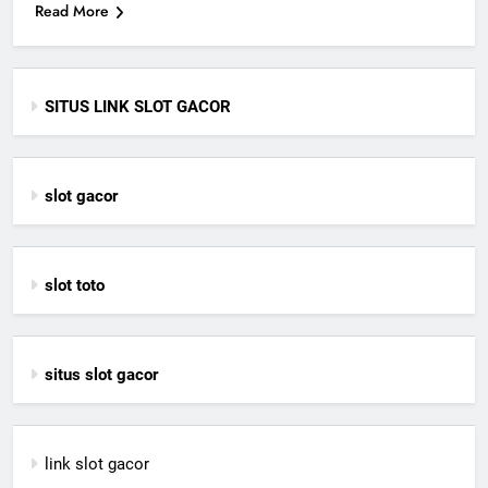
Read More
SITUS LINK SLOT GACOR
slot gacor
slot toto
situs slot gacor
link slot gacor