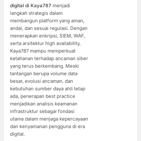
digital di Kaya787
menjadi
langkah strategis dalam
membangun platform yang aman,
andal, dan sesuai regulasi. Dengan
menerapkan enkripsi, SIEM, WAF,
serta arsitektur high availability,
Kaya787 mampu memperkuat
ketahanan terhadap ancaman siber
yang terus berkembang. Meski
tantangan berupa volume data
besar, evolusi ancaman, dan
kebutuhan sumber daya ahli tetap
ada, penerapan best practice
menjadikan analisis keamanan
infrastruktur sebagai fondasi
utama dalam menjaga kepercayaan
dan kenyamanan pengguna di era
digital.