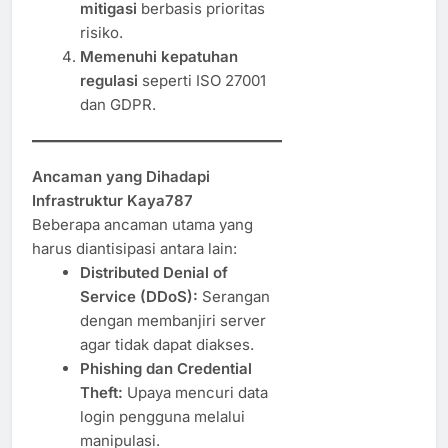
mitigasi
berbasis prioritas
risiko.
Memenuhi kepatuhan
regulasi
seperti ISO 27001
dan GDPR.
Ancaman yang Dihadapi
Infrastruktur Kaya787
Beberapa ancaman utama yang
harus diantisipasi antara lain:
Distributed Denial of
Service (DDoS):
Serangan
dengan membanjiri server
agar tidak dapat diakses.
Phishing dan Credential
Theft:
Upaya mencuri data
login pengguna melalui
manipulasi.