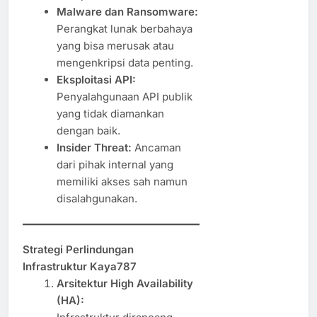
Malware dan Ransomware:
Perangkat lunak berbahaya
yang bisa merusak atau
mengenkripsi data penting.
Eksploitasi API:
Penyalahgunaan API publik
yang tidak diamankan
dengan baik.
Insider Threat:
Ancaman
dari pihak internal yang
memiliki akses sah namun
disalahgunakan.
Strategi Perlindungan
Infrastruktur Kaya787
Arsitektur High Availability
(HA):