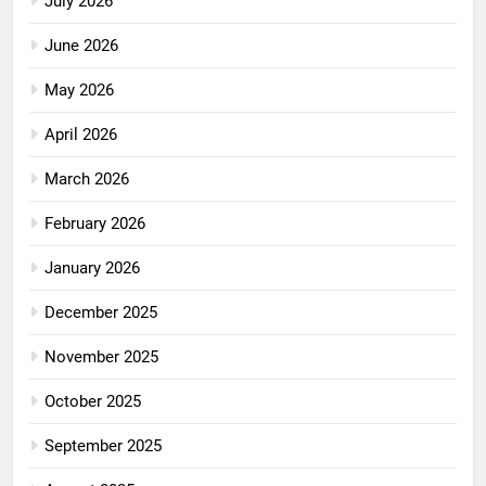
July 2026
June 2026
May 2026
April 2026
March 2026
February 2026
January 2026
December 2025
November 2025
October 2025
September 2025