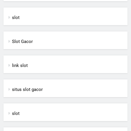
slot
Slot Gacor
link slot
situs slot gacor
slot