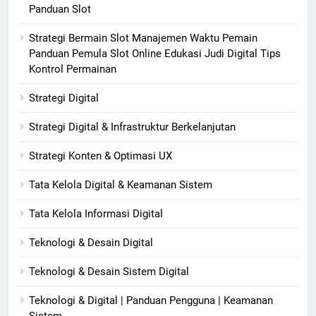
Panduan Slot
Strategi Bermain Slot Manajemen Waktu Pemain
Panduan Pemula Slot Online Edukasi Judi Digital Tips
Kontrol Permainan
Strategi Digital
Strategi Digital & Infrastruktur Berkelanjutan
Strategi Konten & Optimasi UX
Tata Kelola Digital & Keamanan Sistem
Tata Kelola Informasi Digital
Teknologi & Desain Digital
Teknologi & Desain Sistem Digital
Teknologi & Digital | Panduan Pengguna | Keamanan