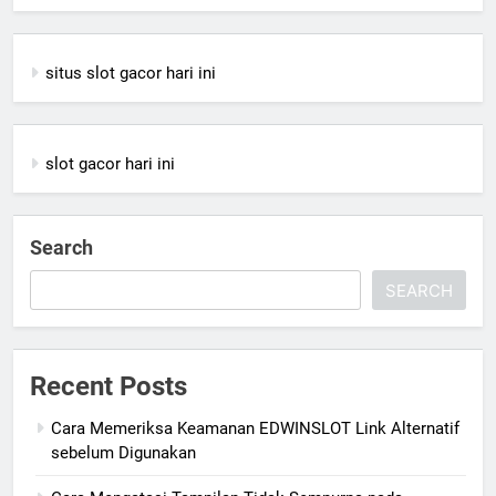
situs slot gacor hari ini
slot gacor hari ini
Search
SEARCH
Recent Posts
Cara Memeriksa Keamanan EDWINSLOT Link Alternatif
sebelum Digunakan