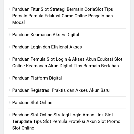
Panduan Fitur Slot Strategi Bermain CorlaSlot Tips
Pemain Pemula Edukasi Game Online Pengelolaan
Modal
Panduan Keamanan Akses Digital
Panduan Login dan Efisiensi Akses
Panduan Pemula Slot Login & Akses Akun Edukasi Slot
Online Keamanan Akun Digital Tips Bermain Bertahap
Panduan Platform Digital
Panduan Registrasi Praktis dan Akses Akun Baru
Panduan Slot Online
Panduan Slot Online Strategi Login Aman Link Slot
Terupdate Tips Slot Pemula Proteksi Akun Slot Promo
Slot Online