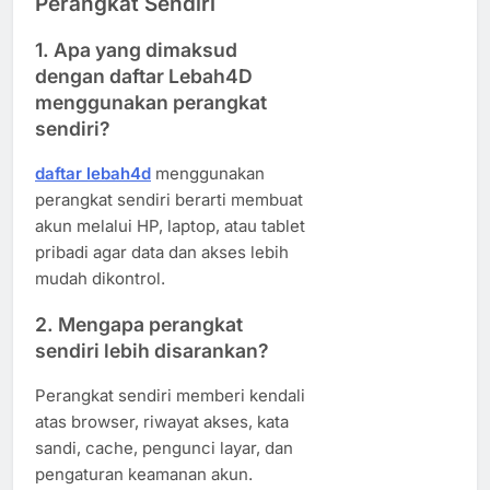
Perangkat Sendiri
1. Apa yang dimaksud
dengan daftar Lebah4D
menggunakan perangkat
sendiri?
daftar lebah4d
menggunakan
perangkat sendiri berarti membuat
akun melalui HP, laptop, atau tablet
pribadi agar data dan akses lebih
mudah dikontrol.
2. Mengapa perangkat
sendiri lebih disarankan?
Perangkat sendiri memberi kendali
atas browser, riwayat akses, kata
sandi, cache, pengunci layar, dan
pengaturan keamanan akun.