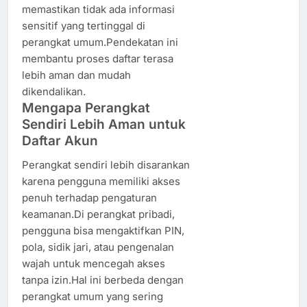
memastikan tidak ada informasi
sensitif yang tertinggal di
perangkat umum.Pendekatan ini
membantu proses daftar terasa
lebih aman dan mudah
dikendalikan.
Mengapa Perangkat
Sendiri Lebih Aman untuk
Daftar Akun
Perangkat sendiri lebih disarankan
karena pengguna memiliki akses
penuh terhadap pengaturan
keamanan.Di perangkat pribadi,
pengguna bisa mengaktifkan PIN,
pola, sidik jari, atau pengenalan
wajah untuk mencegah akses
tanpa izin.Hal ini berbeda dengan
perangkat umum yang sering