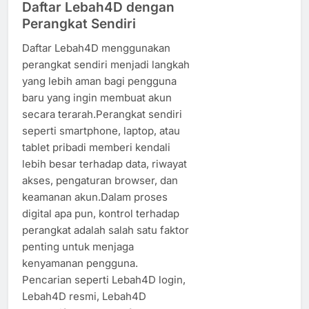
Daftar Lebah4D dengan
Perangkat Sendiri
Daftar Lebah4D menggunakan
perangkat sendiri menjadi langkah
yang lebih aman bagi pengguna
baru yang ingin membuat akun
secara terarah.Perangkat sendiri
seperti smartphone, laptop, atau
tablet pribadi memberi kendali
lebih besar terhadap data, riwayat
akses, pengaturan browser, dan
keamanan akun.Dalam proses
digital apa pun, kontrol terhadap
perangkat adalah salah satu faktor
penting untuk menjaga
kenyamanan pengguna.
Pencarian seperti Lebah4D login,
Lebah4D resmi, Lebah4D