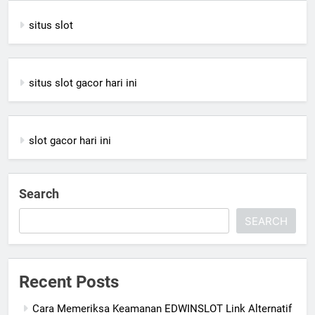
situs slot
situs slot gacor hari ini
slot gacor hari ini
Search
SEARCH
Recent Posts
Cara Memeriksa Keamanan EDWINSLOT Link Alternatif