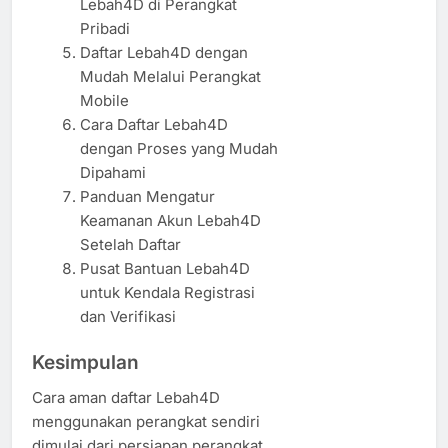
Lebah4D di Perangkat
Pribadi
Daftar Lebah4D dengan
Mudah Melalui Perangkat
Mobile
Cara Daftar Lebah4D
dengan Proses yang Mudah
Dipahami
Panduan Mengatur
Keamanan Akun Lebah4D
Setelah Daftar
Pusat Bantuan Lebah4D
untuk Kendala Registrasi
dan Verifikasi
Kesimpulan
Cara aman daftar Lebah4D
menggunakan perangkat sendiri
dimulai dari persiapan perangkat,