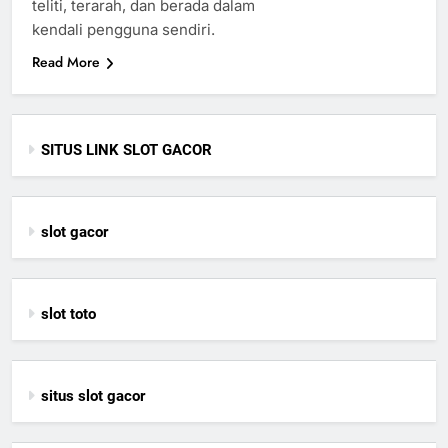
teliti, terarah, dan berada dalam
kendali pengguna sendiri.
Read More
SITUS LINK SLOT GACOR
slot gacor
slot toto
situs slot gacor