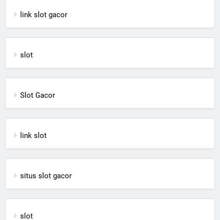
link slot gacor
slot
Slot Gacor
link slot
situs slot gacor
slot