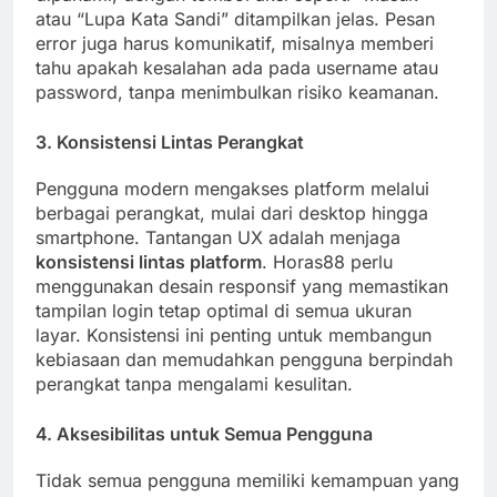
atau “Lupa Kata Sandi” ditampilkan jelas. Pesan
error juga harus komunikatif, misalnya memberi
tahu apakah kesalahan ada pada username atau
password, tanpa menimbulkan risiko keamanan.
3. Konsistensi Lintas Perangkat
Pengguna modern mengakses platform melalui
berbagai perangkat, mulai dari desktop hingga
smartphone. Tantangan UX adalah menjaga
konsistensi lintas platform
. Horas88 perlu
menggunakan desain responsif yang memastikan
tampilan login tetap optimal di semua ukuran
layar. Konsistensi ini penting untuk membangun
kebiasaan dan memudahkan pengguna berpindah
perangkat tanpa mengalami kesulitan.
4. Aksesibilitas untuk Semua Pengguna
Tidak semua pengguna memiliki kemampuan yang