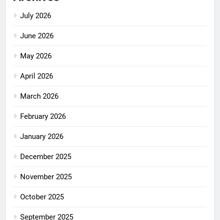
July 2026
June 2026
May 2026
April 2026
March 2026
February 2026
January 2026
December 2025
November 2025
October 2025
September 2025