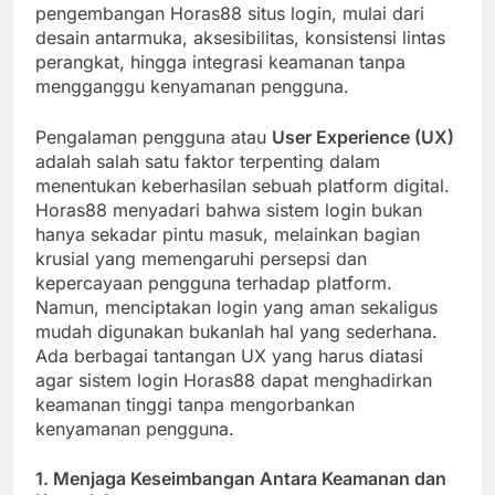
pengembangan Horas88 situs login, mulai dari
desain antarmuka, aksesibilitas, konsistensi lintas
perangkat, hingga integrasi keamanan tanpa
mengganggu kenyamanan pengguna.
Pengalaman pengguna atau
User Experience (UX)
adalah salah satu faktor terpenting dalam
menentukan keberhasilan sebuah platform digital.
Horas88 menyadari bahwa sistem login bukan
hanya sekadar pintu masuk, melainkan bagian
krusial yang memengaruhi persepsi dan
kepercayaan pengguna terhadap platform.
Namun, menciptakan login yang aman sekaligus
mudah digunakan bukanlah hal yang sederhana.
Ada berbagai tantangan UX yang harus diatasi
agar sistem login Horas88 dapat menghadirkan
keamanan tinggi tanpa mengorbankan
kenyamanan pengguna.
1. Menjaga Keseimbangan Antara Keamanan dan