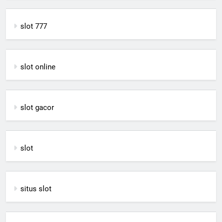
slot 777
slot online
slot gacor
slot
situs slot