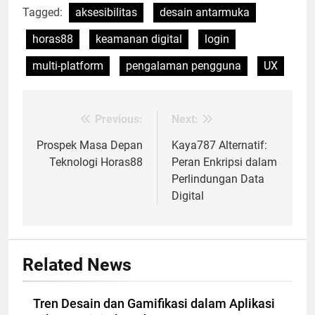
Tagged:
aksesibilitas
desain antarmuka
horas88
keamanan digital
login
multi-platform
pengalaman pengguna
UX
Previous:
Next:
Post
navigation
Prospek Masa Depan
Kaya787 Alternatif:
Teknologi Horas88
Peran Enkripsi dalam
Perlindungan Data
Digital
Related News
Tren Desain dan Gamifikasi dalam Aplikasi