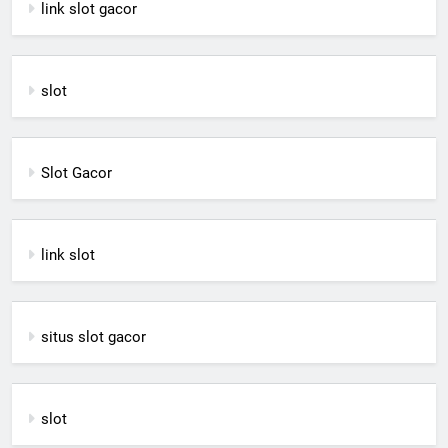
link slot gacor
slot
Slot Gacor
link slot
situs slot gacor
slot