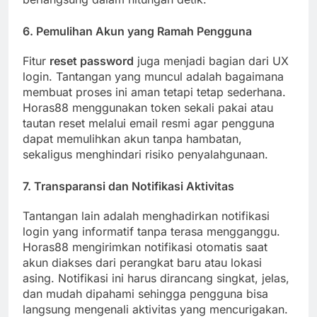
6. Pemulihan Akun yang Ramah Pengguna
Fitur
reset password
juga menjadi bagian dari UX
login. Tantangan yang muncul adalah bagaimana
membuat proses ini aman tetapi tetap sederhana.
Horas88 menggunakan token sekali pakai atau
tautan reset melalui email resmi agar pengguna
dapat memulihkan akun tanpa hambatan,
sekaligus menghindari risiko penyalahgunaan.
7. Transparansi dan Notifikasi Aktivitas
Tantangan lain adalah menghadirkan notifikasi
login yang informatif tanpa terasa mengganggu.
Horas88 mengirimkan notifikasi otomatis saat
akun diakses dari perangkat baru atau lokasi
asing. Notifikasi ini harus dirancang singkat, jelas,
dan mudah dipahami sehingga pengguna bisa
langsung mengenali aktivitas yang mencurigakan.