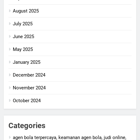
August 2025
July 2025
June 2025
May 2025
January 2025
December 2024
November 2024
October 2024
Categories
agen bola terpercaya, keamanan agen bola, judi online,