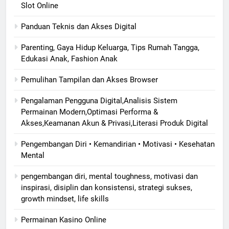
Slot Online
Panduan Teknis dan Akses Digital
Parenting, Gaya Hidup Keluarga, Tips Rumah Tangga,
Edukasi Anak, Fashion Anak
Pemulihan Tampilan dan Akses Browser
Pengalaman Pengguna Digital,Analisis Sistem
Permainan Modern,Optimasi Performa &
Akses,Keamanan Akun & Privasi,Literasi Produk Digital
Pengembangan Diri • Kemandirian • Motivasi • Kesehatan
Mental
pengembangan diri, mental toughness, motivasi dan
inspirasi, disiplin dan konsistensi, strategi sukses,
growth mindset, life skills
Permainan Kasino Online