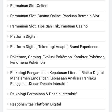
Permainan Slot Online
Permainan Slot, Casino Online, Panduan Bermain Slot
Permainan Slot, Tips dan Trik, Panduan Casino
Platform Digital
Platform Digital, Teknologi Adaptif, Brand Experience
Pokémon, Gaming, Evolusi Pokémon, Karakter Pokémon,
Fenomena Pokémon
Psikologi Pengambilan Keputusan Literasi Risiko Digital
Manajemen Emosi dan Kebiasaan Analisis Perilaku
Pengguna UX dan Desain Interaktif
Psikologi Permainan & Desain Interaktif
Responsivitas Platform Digital