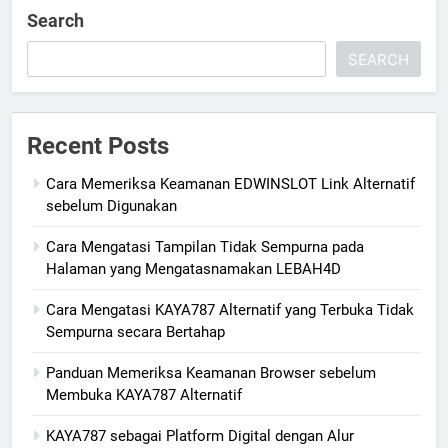
Search
SEARCH
Recent Posts
Cara Memeriksa Keamanan EDWINSLOT Link Alternatif
sebelum Digunakan
Cara Mengatasi Tampilan Tidak Sempurna pada
Halaman yang Mengatasnamakan LEBAH4D
Cara Mengatasi KAYA787 Alternatif yang Terbuka Tidak
Sempurna secara Bertahap
Panduan Memeriksa Keamanan Browser sebelum
Membuka KAYA787 Alternatif
KAYA787 sebagai Platform Digital dengan Alur