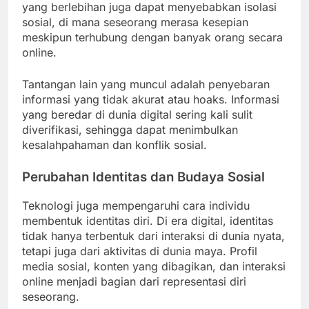
yang berlebihan juga dapat menyebabkan isolasi
sosial, di mana seseorang merasa kesepian
meskipun terhubung dengan banyak orang secara
online.
Tantangan lain yang muncul adalah penyebaran
informasi yang tidak akurat atau hoaks. Informasi
yang beredar di dunia digital sering kali sulit
diverifikasi, sehingga dapat menimbulkan
kesalahpahaman dan konflik sosial.
Perubahan Identitas dan Budaya Sosial
Teknologi juga mempengaruhi cara individu
membentuk identitas diri. Di era digital, identitas
tidak hanya terbentuk dari interaksi di dunia nyata,
tetapi juga dari aktivitas di dunia maya. Profil
media sosial, konten yang dibagikan, dan interaksi
online menjadi bagian dari representasi diri
seseorang.