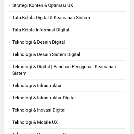
Strategi Konten & Optimasi UX
Tata Kelola Digital & Keamanan Sistem
Tata Kelola Informasi Digital
Teknologi & Desain Digital
Teknologi & Desain Sistem Digital
Teknologi & Digital | Panduan Pengguna | Keamanan
Sistem
Teknologi & Infrastruktur
Teknologi & Infrastruktur Digital
Teknologi & Inovasi Digital
Teknologi & Mobile UX