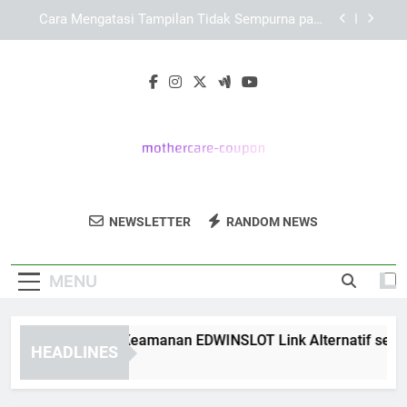
Skip
Cara Mengatasi KAYA787 Alternatif yang Terbuka
to
Tidak Sempurna secara Bertahap
content
Panduan Memeriksa Keamanan Browser sebelum
Membuka KAYA787 Alternatif
Cara Memeriksa Keamanan EDWINSLOT Link
Alternatif sebelum Digunakan
Cara Mengatasi Tampilan Tidak Sempurna pada
Halaman yang Mengatasnamakan LEBAH4D
Cara Mengatasi KAYA787 Alternatif yang Terbuka
Tidak Sempurna secara Bertahap
Mother Care
Dapatkan Kupon Dan Diskon Produk Bayi Di
Panduan Memeriksa Keamanan Browser sebelum
NEWSLETTER
RANDOM NEWS
Coupon
Membuka KAYA787 Alternatif
Mother Care Coupon.
MENU
ra Memeriksa Keamanan EDWINSLOT Link Alternatif sebelum
HEADLINES
Weeks Ago