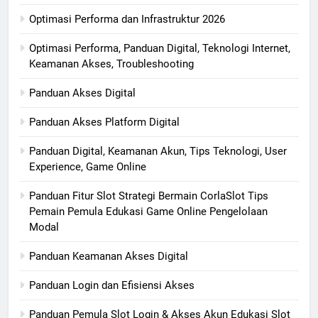
Optimasi Performa dan Infrastruktur 2026
Optimasi Performa, Panduan Digital, Teknologi Internet,
Keamanan Akses, Troubleshooting
Panduan Akses Digital
Panduan Akses Platform Digital
Panduan Digital, Keamanan Akun, Tips Teknologi, User
Experience, Game Online
Panduan Fitur Slot Strategi Bermain CorlaSlot Tips
Pemain Pemula Edukasi Game Online Pengelolaan
Modal
Panduan Keamanan Akses Digital
Panduan Login dan Efisiensi Akses
Panduan Pemula Slot Login & Akses Akun Edukasi Slot