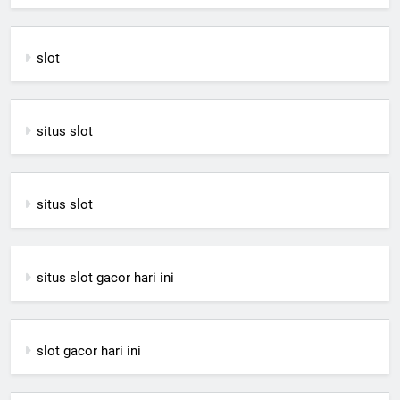
slot
situs slot
situs slot
situs slot gacor hari ini
slot gacor hari ini