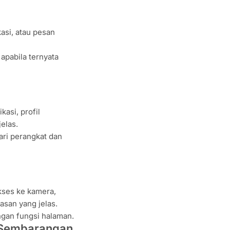
asi, atau pesan
apabila ternyata
asi, profil
elas.
ari perangkat dan
kses ke kamera,
asan yang jelas.
ngan fungsi halaman.
n Sembarangan