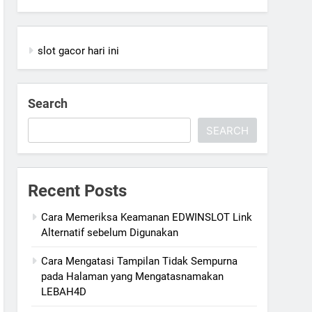
slot gacor hari ini
Search
SEARCH
Recent Posts
Cara Memeriksa Keamanan EDWINSLOT Link
Alternatif sebelum Digunakan
Cara Mengatasi Tampilan Tidak Sempurna
pada Halaman yang Mengatasnamakan
LEBAH4D