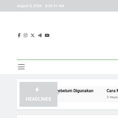
Skip
August 8, 2026
8:36:52 AM
to
content
Mot
Dapatkan 
Link Alternatif sebelum Digunakan
Cara Mengatasi T
2 Weeks Ago
HEADLINES