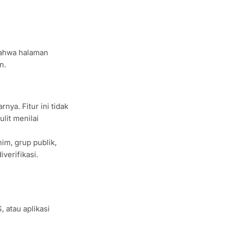
bahwa halaman
n.
ya. Fitur ini tidak
lit menilai
im, grup publik,
verifikasi.
 atau aplikasi