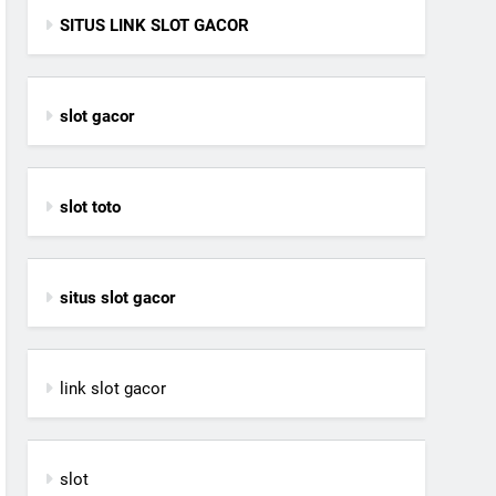
SITUS LINK SLOT GACOR
slot gacor
slot toto
situs slot gacor
link slot gacor
slot