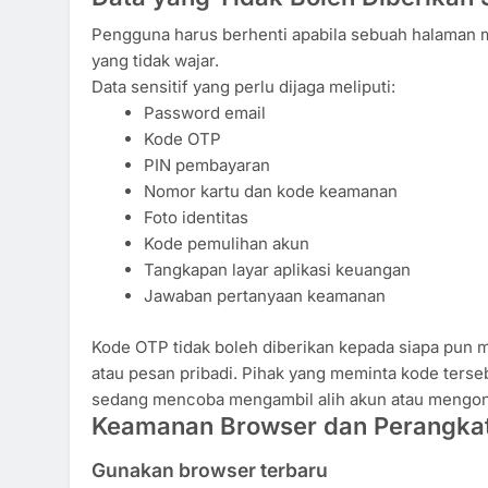
Pengguna harus berhenti apabila sebuah halaman 
yang tidak wajar.
Data sensitif yang perlu dijaga meliputi:
Password email
Kode OTP
PIN pembayaran
Nomor kartu dan kode keamanan
Foto identitas
Kode pemulihan akun
Tangkapan layar aplikasi keuangan
Jawaban pertanyaan keamanan
Kode OTP tidak boleh diberikan kepada siapa pun me
atau pesan pribadi. Pihak yang meminta kode ters
sedang mencoba mengambil alih akun atau mengonf
Keamanan Browser dan Perangka
Gunakan browser terbaru