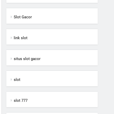
Slot Gacor
link slot
situs slot gacor
slot
slot 777