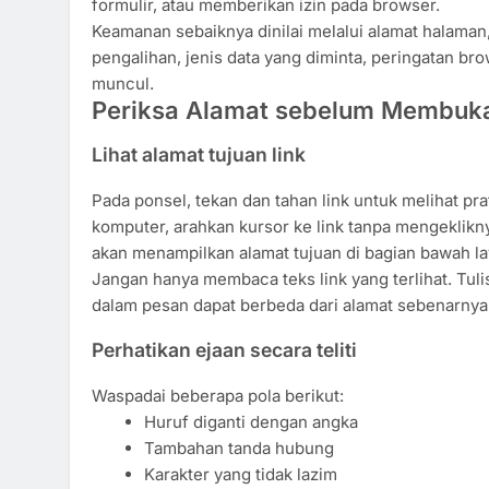
formulir, atau memberikan izin pada browser.
Keamanan sebaiknya dinilai melalui alamat halaman,
pengalihan, jenis data yang diminta, peringatan bro
muncul.
Periksa Alamat sebelum Membuk
Lihat alamat tujuan link
Pada ponsel, tekan dan tahan link untuk melihat pra
komputer, arahkan kursor ke link tanpa mengeklikn
akan menampilkan alamat tujuan di bagian bawah la
Jangan hanya membaca teks link yang terlihat. Tuli
dalam pesan dapat berbeda dari alamat sebenarnya
Perhatikan ejaan secara teliti
Waspadai beberapa pola berikut:
Huruf diganti dengan angka
Tambahan tanda hubung
Karakter yang tidak lazim