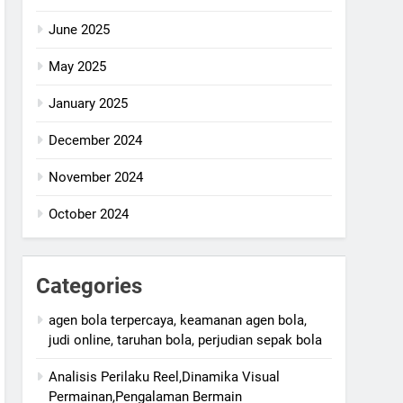
June 2025
May 2025
January 2025
December 2024
November 2024
October 2024
Categories
agen bola terpercaya, keamanan agen bola,
judi online, taruhan bola, perjudian sepak bola
Analisis Perilaku Reel,Dinamika Visual
Permainan,Pengalaman Bermain