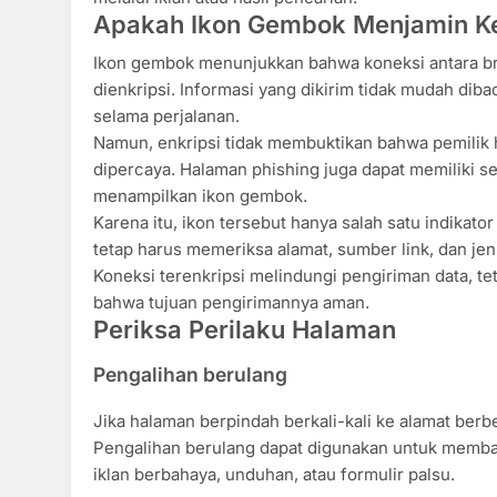
Apakah Ikon Gembok Menjamin 
Ikon gembok menunjukkan bahwa koneksi antara b
dienkripsi. Informasi yang dikirim tidak mudah dibac
selama perjalanan.
Namun, enkripsi tidak membuktikan bahwa pemilik
dipercaya. Halaman phishing juga dapat memiliki ser
menampilkan ikon gembok.
Karena itu, ikon tersebut hanya salah satu indikato
tetap harus memeriksa alamat, sumber link, dan jen
Koneksi terenkripsi melindungi pengiriman data, te
bahwa tujuan pengirimannya aman.
Periksa Perilaku Halaman
Pengalihan berulang
Jika halaman berpindah berkali-kali ke alamat berbe
Pengalihan berulang dapat digunakan untuk memb
iklan berbahaya, unduhan, atau formulir palsu.