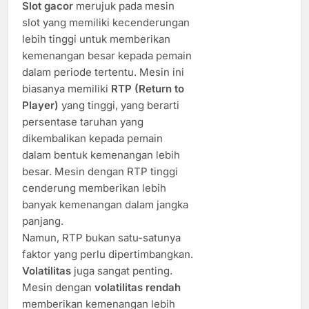
Slot gacor
merujuk pada mesin
slot yang memiliki kecenderungan
lebih tinggi untuk memberikan
kemenangan besar kepada pemain
dalam periode tertentu. Mesin ini
biasanya memiliki
RTP (Return to
Player)
yang tinggi, yang berarti
persentase taruhan yang
dikembalikan kepada pemain
dalam bentuk kemenangan lebih
besar. Mesin dengan RTP tinggi
cenderung memberikan lebih
banyak kemenangan dalam jangka
panjang.
Namun, RTP bukan satu-satunya
faktor yang perlu dipertimbangkan.
Volatilitas
juga sangat penting.
Mesin dengan
volatilitas rendah
memberikan kemenangan lebih