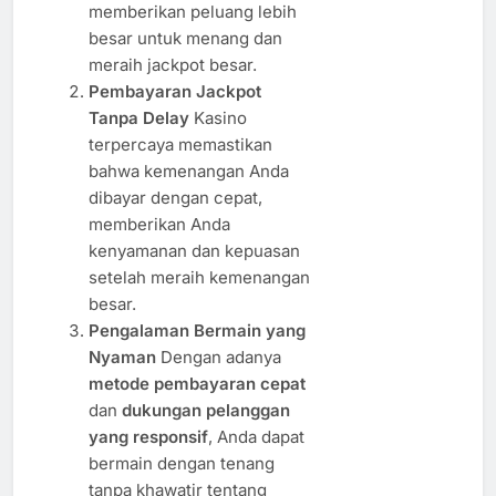
memberikan peluang lebih
besar untuk menang dan
meraih jackpot besar.
Pembayaran Jackpot
Tanpa Delay
Kasino
terpercaya memastikan
bahwa kemenangan Anda
dibayar dengan cepat,
memberikan Anda
kenyamanan dan kepuasan
setelah meraih kemenangan
besar.
Pengalaman Bermain yang
Nyaman
Dengan adanya
metode pembayaran cepat
dan
dukungan pelanggan
yang responsif
, Anda dapat
bermain dengan tenang
tanpa khawatir tentang