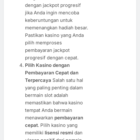
dengan jackpot progresif
jika Anda ingin mencoba
keberuntungan untuk
memenangkan hadiah besar.
Pastikan kasino yang Anda
pilih memproses
pembayaran jackpot
progresif dengan cepat.
Pilih Kasino dengan
Pembayaran Cepat dan
Terpercaya
Salah satu hal
yang paling penting dalam
bermain slot adalah
memastikan bahwa kasino
tempat Anda bermain
menawarkan
pembayaran
cepat
. Pilih kasino yang
memiliki
lisensi resmi
dan