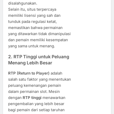
disalahgunakan.
Selain itu, situs terpercaya
memiliki lisensi yang sah dan
tunduk pada regulasi ketat,
memastikan bahwa permainan
yang ditawarkan tidak dimanipulasi
dan pemain memiliki kesempatan
yang sama untuk menang.
2.
RTP Tinggi untuk Peluang
Menang Lebih Besar
RTP (Return to Player)
adalah
salah satu faktor yang menentukan
peluang kemenangan pemain
dalam permainan slot. Mesin
dengan
RTP tinggi
menawarkan
pengembalian yang lebih besar
bagi pemain dari setiap taruhan