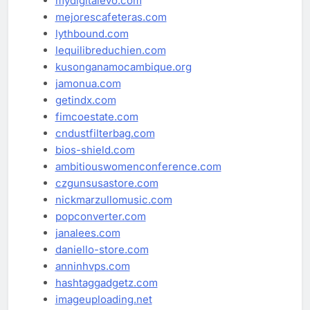
mydigitalevo.com
mejorescafeteras.com
lythbound.com
lequilibreduchien.com
kusonganamocambique.org
jamonua.com
getindx.com
fimcoestate.com
cndustfilterbag.com
bios-shield.com
ambitiouswomenconference.com
czgunsusastore.com
nickmarzullomusic.com
popconverter.com
janalees.com
daniello-store.com
anninhvps.com
hashtaggadgetz.com
imageuploading.net