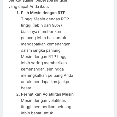
berikut adalah beberapa langkah
yang dapat Anda ikuti:
Pilih Mesin dengan RTP
Tinggi
Mesin dengan
RTP
tinggi
(lebih dari 96%)
biasanya memberikan
peluang lebih baik untuk
mendapatkan kemenangan
dalam jangka panjang.
Mesin dengan RTP tinggi
lebih sering memberikan
kemenangan, sehingga
meningkatkan peluang Anda
untuk mendapatkan jackpot
besar.
Perhatikan Volatilitas Mesin
Mesin dengan volatilitas
tinggi memberikan peluang
lebih besar untuk