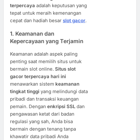
terpercaya
adalah keputusan yang
tepat untuk meraih kemenangan
cepat dan hadiah besar
slot gacor
.
1.
Keamanan dan
Kepercayaan yang Terjamin
Keamanan adalah aspek paling
penting saat memilih situs untuk
bermain slot online.
Situs slot
gacor terpercaya hari ini
menawarkan sistem
keamanan
tingkat tinggi
yang melindungi data
pribadi dan transaksi keuangan
pemain. Dengan
enkripsi SSL
dan
pengawasan ketat dari badan
regulasi yang sah, Anda bisa
bermain dengan tenang tanpa
khawatir data pribadi Anda