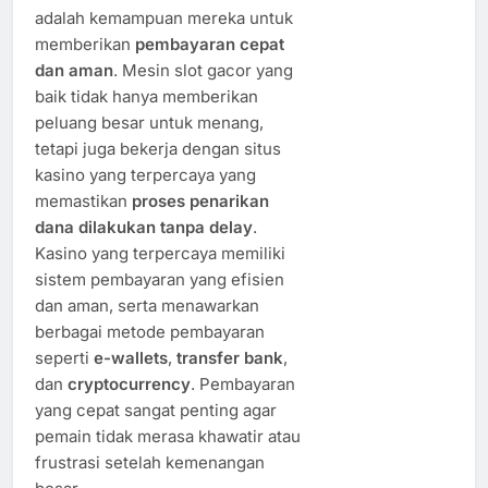
adalah kemampuan mereka untuk
memberikan
pembayaran cepat
dan aman
. Mesin slot gacor yang
baik tidak hanya memberikan
peluang besar untuk menang,
tetapi juga bekerja dengan situs
kasino yang terpercaya yang
memastikan
proses penarikan
dana dilakukan tanpa delay
.
Kasino yang terpercaya memiliki
sistem pembayaran yang efisien
dan aman, serta menawarkan
berbagai metode pembayaran
seperti
e-wallets
,
transfer bank
,
dan
cryptocurrency
. Pembayaran
yang cepat sangat penting agar
pemain tidak merasa khawatir atau
frustrasi setelah kemenangan