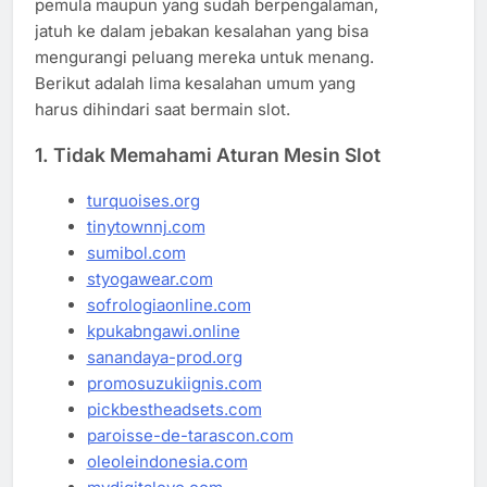
pemula maupun yang sudah berpengalaman,
jatuh ke dalam jebakan kesalahan yang bisa
mengurangi peluang mereka untuk menang.
Berikut adalah lima kesalahan umum yang
harus dihindari saat bermain slot.
1. Tidak Memahami Aturan Mesin Slot
turquoises.org
tinytownnj.com
sumibol.com
styogawear.com
sofrologiaonline.com
kpukabngawi.online
sanandaya-prod.org
promosuzukiignis.com
pickbestheadsets.com
paroisse-de-tarascon.com
oleoleindonesia.com