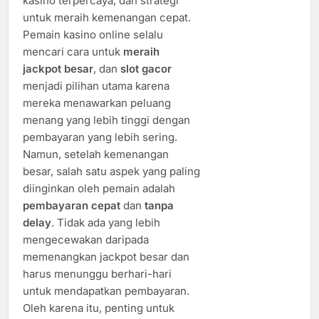
kasino terpercaya, dan strategi
untuk meraih kemenangan cepat.
Pemain kasino online selalu
mencari cara untuk
meraih
jackpot besar
, dan
slot gacor
menjadi pilihan utama karena
mereka menawarkan peluang
menang yang lebih tinggi dengan
pembayaran yang lebih sering.
Namun, setelah kemenangan
besar, salah satu aspek yang paling
diinginkan oleh pemain adalah
pembayaran cepat
dan
tanpa
delay
. Tidak ada yang lebih
mengecewakan daripada
memenangkan jackpot besar dan
harus menunggu berhari-hari
untuk mendapatkan pembayaran.
Oleh karena itu, penting untuk