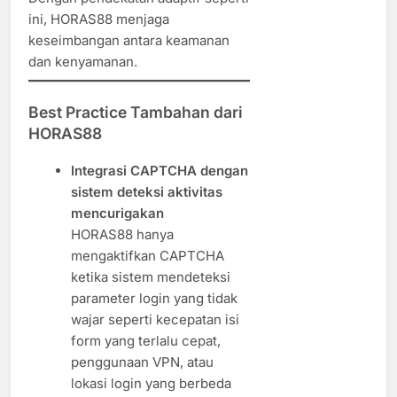
ini, HORAS88 menjaga
keseimbangan antara keamanan
dan kenyamanan.
Best Practice Tambahan dari
HORAS88
Integrasi CAPTCHA dengan
sistem deteksi aktivitas
mencurigakan
HORAS88 hanya
mengaktifkan CAPTCHA
ketika sistem mendeteksi
parameter login yang tidak
wajar seperti kecepatan isi
form yang terlalu cepat,
penggunaan VPN, atau
lokasi login yang berbeda