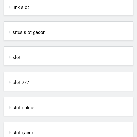
link slot
situs slot gacor
slot
slot 777
slot online
slot gacor