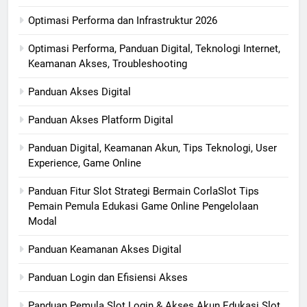
Optimasi Performa dan Infrastruktur 2026
Optimasi Performa, Panduan Digital, Teknologi Internet,
Keamanan Akses, Troubleshooting
Panduan Akses Digital
Panduan Akses Platform Digital
Panduan Digital, Keamanan Akun, Tips Teknologi, User
Experience, Game Online
Panduan Fitur Slot Strategi Bermain CorlaSlot Tips
Pemain Pemula Edukasi Game Online Pengelolaan
Modal
Panduan Keamanan Akses Digital
Panduan Login dan Efisiensi Akses
Panduan Pemula Slot Login & Akses Akun Edukasi Slot