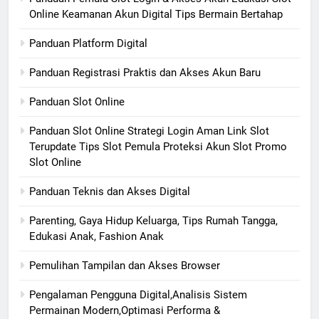
Online Keamanan Akun Digital Tips Bermain Bertahap
Panduan Platform Digital
Panduan Registrasi Praktis dan Akses Akun Baru
Panduan Slot Online
Panduan Slot Online Strategi Login Aman Link Slot
Terupdate Tips Slot Pemula Proteksi Akun Slot Promo
Slot Online
Panduan Teknis dan Akses Digital
Parenting, Gaya Hidup Keluarga, Tips Rumah Tangga,
Edukasi Anak, Fashion Anak
Pemulihan Tampilan dan Akses Browser
Pengalaman Pengguna Digital,Analisis Sistem
Permainan Modern,Optimasi Performa &