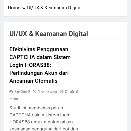
Home
UI/UX & Keamanan Digital
UI/UX & Keamanan Digital
Efektivitas Penggunaan
CAPTCHA dalam Sistem
Login HORAS88:
Perlindungan Akun dari
Ancaman Otomatis
36f2ed9
1 year ago
0
6
mins
Studi ini membahas peran
CAPTCHA dalam sistem login
HORAS88 untuk meningkatkan
keamanan pengguna dari bot dan