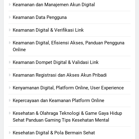
Keamanan dan Manajemen Akun Digital
Keamanan Data Pengguna
Keamanan Digital & Verifikasi Link
Keamanan Digital, Efisiensi Akses, Panduan Pengguna
Online
Keamanan Dompet Digital & Validasi Link
Keamanan Registrasi dan Akses Akun Pribadi
Kenyamanan Digital, Platform Online, User Experience
Kepercayaan dan Keamanan Platform Online
Kesehatan & Olahraga Teknologi & Game Gaya Hidup
Sehat Panduan Gaming Tips Kesehatan Mental
Kesehatan Digital & Pola Bermain Sehat