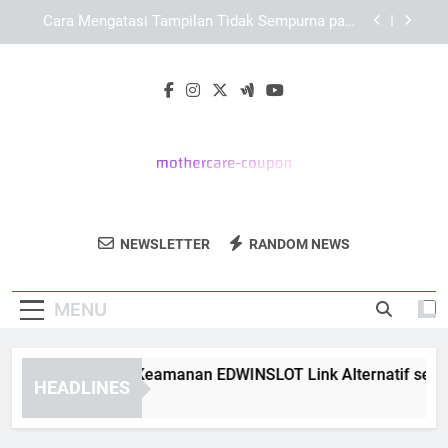
Skip
Cara Mengatasi KAYA787 Alternatif yang Terbuka
to
Tidak Sempurna secara Bertahap
content
Panduan Memeriksa Keamanan Browser sebelum
Membuka KAYA787 Alternatif
Cara Memeriksa Keamanan EDWINSLOT Link
Alternatif sebelum Digunakan
Cara Mengatasi Tampilan Tidak Sempurna pada
Halaman yang Mengatasnamakan LEBAH4D
Cara Mengatasi KAYA787 Alternatif yang Terbuka
Tidak Sempurna secara Bertahap
Mother Care
Dapatkan Kupon Dan Diskon Produk Bayi Di
Panduan Memeriksa Keamanan Browser sebelum
NEWSLETTER
RANDOM NEWS
Coupon
Membuka KAYA787 Alternatif
Mother Care Coupon.
MENU
ra Memeriksa Keamanan EDWINSLOT Link Alternatif sebelum
HEADLINES
Weeks Ago