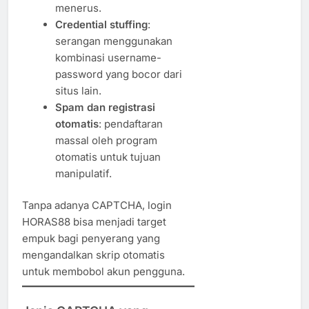
menerus.
Credential stuffing
:
serangan menggunakan
kombinasi username-
password yang bocor dari
situs lain.
Spam dan registrasi
otomatis
: pendaftaran
massal oleh program
otomatis untuk tujuan
manipulatif.
Tanpa adanya CAPTCHA, login
HORAS88 bisa menjadi target
empuk bagi penyerang yang
mengandalkan skrip otomatis
untuk membobol akun pengguna.