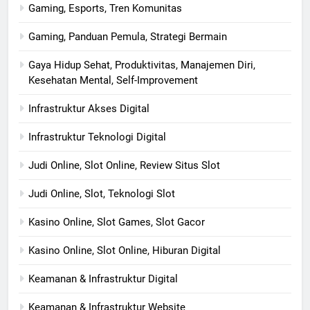
Gaming, Esports, Tren Komunitas
Gaming, Panduan Pemula, Strategi Bermain
Gaya Hidup Sehat, Produktivitas, Manajemen Diri,
Kesehatan Mental, Self-Improvement
Infrastruktur Akses Digital
Infrastruktur Teknologi Digital
Judi Online, Slot Online, Review Situs Slot
Judi Online, Slot, Teknologi Slot
Kasino Online, Slot Games, Slot Gacor
Kasino Online, Slot Online, Hiburan Digital
Keamanan & Infrastruktur Digital
Keamanan & Infrastruktur Website