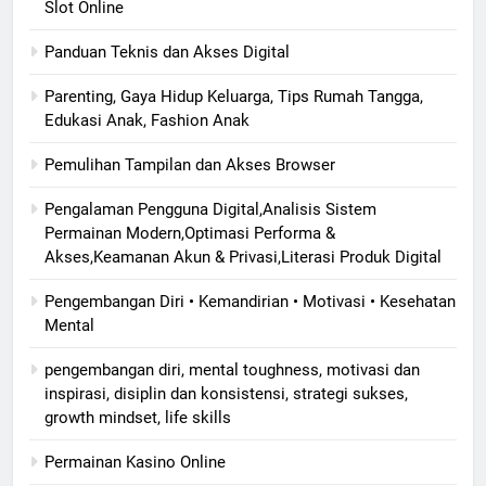
Slot Online
Panduan Teknis dan Akses Digital
Parenting, Gaya Hidup Keluarga, Tips Rumah Tangga,
Edukasi Anak, Fashion Anak
Pemulihan Tampilan dan Akses Browser
Pengalaman Pengguna Digital,Analisis Sistem
Permainan Modern,Optimasi Performa &
Akses,Keamanan Akun & Privasi,Literasi Produk Digital
Pengembangan Diri • Kemandirian • Motivasi • Kesehatan
Mental
pengembangan diri, mental toughness, motivasi dan
inspirasi, disiplin dan konsistensi, strategi sukses,
growth mindset, life skills
Permainan Kasino Online