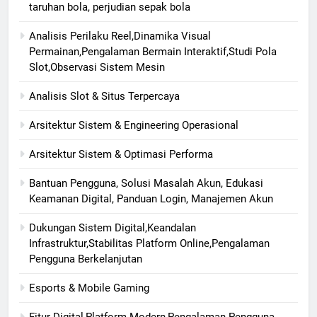
taruhan bola, perjudian sepak bola
Analisis Perilaku Reel,Dinamika Visual
Permainan,Pengalaman Bermain Interaktif,Studi Pola
Slot,Observasi Sistem Mesin
Analisis Slot & Situs Terpercaya
Arsitektur Sistem & Engineering Operasional
Arsitektur Sistem & Optimasi Performa
Bantuan Pengguna, Solusi Masalah Akun, Edukasi
Keamanan Digital, Panduan Login, Manajemen Akun
Dukungan Sistem Digital,Keandalan
Infrastruktur,Stabilitas Platform Online,Pengalaman
Pengguna Berkelanjutan
Esports & Mobile Gaming
Fitur Digital,Platform Modern,Pengalaman Pengguna