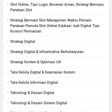
Slot Online, Tips Login, Browser Aman, Strategi Bermain,
Panduan Slot
Strategi Bermain Slot Manajemen Waktu Pemain
Panduan Pemula Slot Online Edukasi Judi Digital Tips
Kontrol Permainan
Strategi Digital
Strategi Digital & Infrastruktur Berkelanjutan
Strategi Konten & Optimasi UX
Tata Kelola Digital & Keamanan Sistem
Tata Kelola Informasi Digital
Teknologi & Desain Digital
Teknologi & Desain Sistem Digital