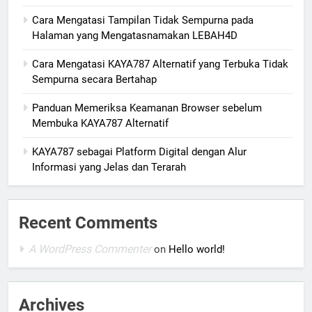
Cara Mengatasi Tampilan Tidak Sempurna pada
Halaman yang Mengatasnamakan LEBAH4D
Cara Mengatasi KAYA787 Alternatif yang Terbuka Tidak
Sempurna secara Bertahap
Panduan Memeriksa Keamanan Browser sebelum
Membuka KAYA787 Alternatif
KAYA787 sebagai Platform Digital dengan Alur
Informasi yang Jelas dan Terarah
Recent Comments
A WordPress Commenter
on
Hello world!
Archives