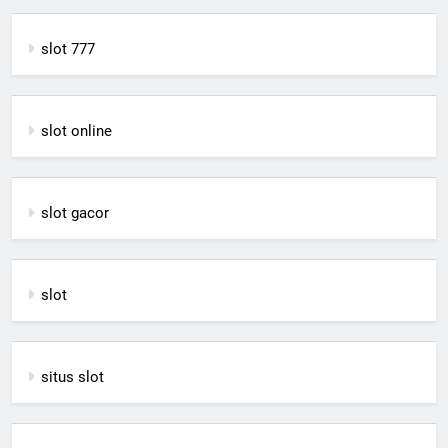
slot 777
slot online
slot gacor
slot
situs slot