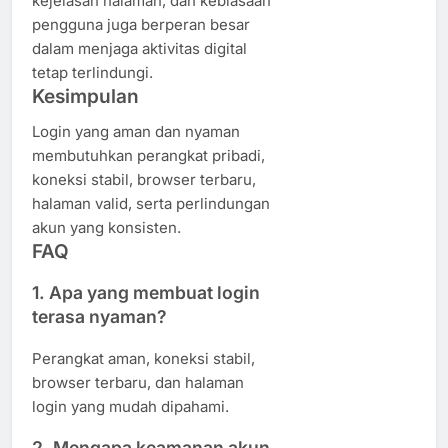
kejelasan halaman, dan kebiasaan
pengguna juga berperan besar
dalam menjaga aktivitas digital
tetap terlindungi.
Kesimpulan
Login yang aman dan nyaman
membutuhkan perangkat pribadi,
koneksi stabil, browser terbaru,
halaman valid, serta perlindungan
akun yang konsisten.
FAQ
1. Apa yang membuat login
terasa nyaman?
Perangkat aman, koneksi stabil,
browser terbaru, dan halaman
login yang mudah dipahami.
2. Mengapa keamanan akun