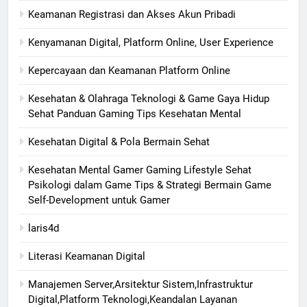
Keamanan Registrasi dan Akses Akun Pribadi
Kenyamanan Digital, Platform Online, User Experience
Kepercayaan dan Keamanan Platform Online
Kesehatan & Olahraga Teknologi & Game Gaya Hidup
Sehat Panduan Gaming Tips Kesehatan Mental
Kesehatan Digital & Pola Bermain Sehat
Kesehatan Mental Gamer Gaming Lifestyle Sehat
Psikologi dalam Game Tips & Strategi Bermain Game
Self-Development untuk Gamer
laris4d
Literasi Keamanan Digital
Manajemen Server,Arsitektur Sistem,Infrastruktur
Digital,Platform Teknologi,Keandalan Layanan