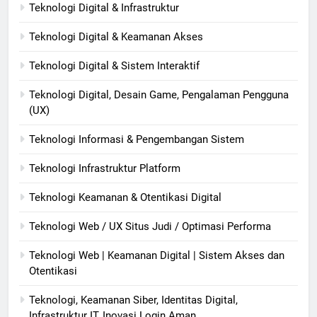
Teknologi Digital & Infrastruktur
Teknologi Digital & Keamanan Akses
Teknologi Digital & Sistem Interaktif
Teknologi Digital, Desain Game, Pengalaman Pengguna
(UX)
Teknologi Informasi & Pengembangan Sistem
Teknologi Infrastruktur Platform
Teknologi Keamanan & Otentikasi Digital
Teknologi Web / UX Situs Judi / Optimasi Performa
Teknologi Web | Keamanan Digital | Sistem Akses dan
Otentikasi
Teknologi, Keamanan Siber, Identitas Digital,
Infrastruktur IT, Inovasi Login Aman