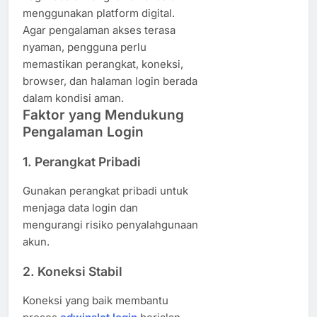
menggunakan platform digital.
Agar pengalaman akses terasa
nyaman, pengguna perlu
memastikan perangkat, koneksi,
browser, dan halaman login berada
dalam kondisi aman.
Faktor yang Mendukung
Pengalaman Login
1. Perangkat Pribadi
Gunakan perangkat pribadi untuk
menjaga data login dan
mengurangi risiko penyalahgunaan
akun.
2. Koneksi Stabil
Koneksi yang baik membantu