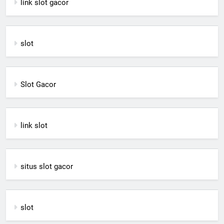
link slot gacor
slot
Slot Gacor
link slot
situs slot gacor
slot