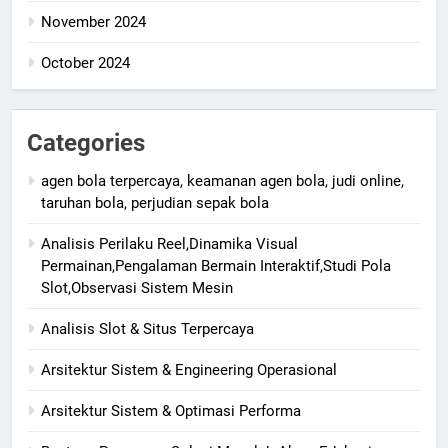
November 2024
October 2024
Categories
agen bola terpercaya, keamanan agen bola, judi online,
taruhan bola, perjudian sepak bola
Analisis Perilaku Reel,Dinamika Visual
Permainan,Pengalaman Bermain Interaktif,Studi Pola
Slot,Observasi Sistem Mesin
Analisis Slot & Situs Terpercaya
Arsitektur Sistem & Engineering Operasional
Arsitektur Sistem & Optimasi Performa