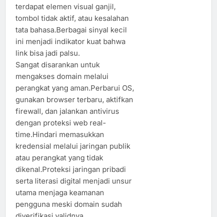
terdapat elemen visual ganjil,
tombol tidak aktif, atau kesalahan
tata bahasa.Berbagai sinyal kecil
ini menjadi indikator kuat bahwa
link bisa jadi palsu.
Sangat disarankan untuk
mengakses domain melalui
perangkat yang aman.Perbarui OS,
gunakan browser terbaru, aktifkan
firewall, dan jalankan antivirus
dengan proteksi web real-
time.Hindari memasukkan
kredensial melalui jaringan publik
atau perangkat yang tidak
dikenal.Proteksi jaringan pribadi
serta literasi digital menjadi unsur
utama menjaga keamanan
pengguna meski domain sudah
diverifikasi validnya.