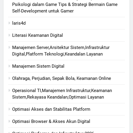
Psikologi dalam Game Tips & Strategi Bermain Game
Self-Development untuk Gamer
laris4d
Literasi Keamanan Digital
Manajemen Server,Arsitektur Sistem,Infrastruktur
Digital,Platform Teknologi,Keandalan Layanan
Manajemen Sistem Digital
Olahraga, Perjudian, Sepak Bola, Keamanan Online
Operasional TI,Manajemen Infrastruktur,Keamanan
Sistem,Rekayasa Keandalan,Optimasi Layanan
Optimasi Akses dan Stabilitas Platform
Optimasi Browser & Akses Akun Digital