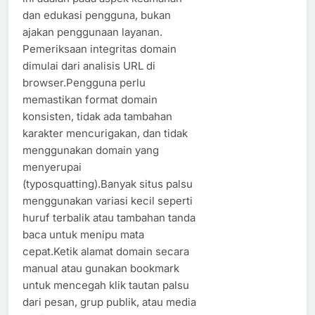
dan edukasi pengguna, bukan
ajakan penggunaan layanan.
Pemeriksaan integritas domain
dimulai dari analisis URL di
browser.Pengguna perlu
memastikan format domain
konsisten, tidak ada tambahan
karakter mencurigakan, dan tidak
menggunakan domain yang
menyerupai
(typosquatting).Banyak situs palsu
menggunakan variasi kecil seperti
huruf terbalik atau tambahan tanda
baca untuk menipu mata
cepat.Ketik alamat domain secara
manual atau gunakan bookmark
untuk mencegah klik tautan palsu
dari pesan, grup publik, atau media