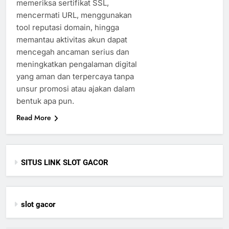
memeriksa sertifikat SSL,
mencermati URL, menggunakan
tool reputasi domain, hingga
memantau aktivitas akun dapat
mencegah ancaman serius dan
meningkatkan pengalaman digital
yang aman dan terpercaya tanpa
unsur promosi atau ajakan dalam
bentuk apa pun.
Read More
SITUS LINK SLOT GACOR
slot gacor