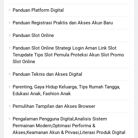
Panduan Platform Digital
Panduan Registrasi Praktis dan Akses Akun Baru
Panduan Slot Online
Panduan Slot Online Strategi Login Aman Link Slot
Terupdate Tips Slot Pemula Proteksi Akun Slot Promo
Slot Online
Panduan Teknis dan Akses Digital
Parenting, Gaya Hidup Keluarga, Tips Rumah Tangga,
Edukasi Anak, Fashion Anak
Pemulihan Tampilan dan Akses Browser
Pengalaman Pengguna Digital,Analisis Sistem
Permainan Modern,Optimasi Performa &
Akses,Keamanan Akun & Privasi,Literasi Produk Digital