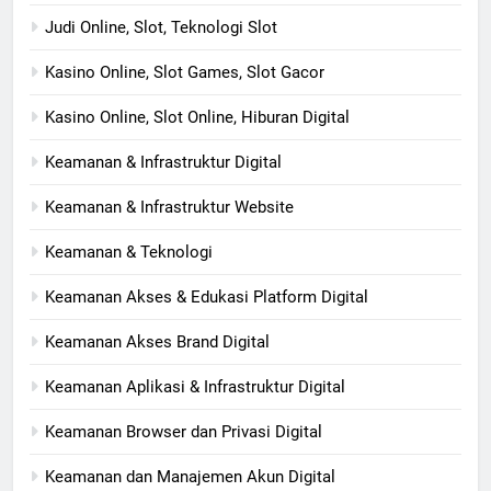
Judi Online, Slot, Teknologi Slot
Kasino Online, Slot Games, Slot Gacor
Kasino Online, Slot Online, Hiburan Digital
Keamanan & Infrastruktur Digital
Keamanan & Infrastruktur Website
Keamanan & Teknologi
Keamanan Akses & Edukasi Platform Digital
Keamanan Akses Brand Digital
Keamanan Aplikasi & Infrastruktur Digital
Keamanan Browser dan Privasi Digital
Keamanan dan Manajemen Akun Digital