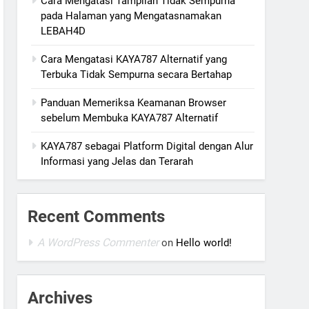
Cara Mengatasi Tampilan Tidak Sempurna
pada Halaman yang Mengatasnamakan
LEBAH4D
Cara Mengatasi KAYA787 Alternatif yang
Terbuka Tidak Sempurna secara Bertahap
Panduan Memeriksa Keamanan Browser
sebelum Membuka KAYA787 Alternatif
KAYA787 sebagai Platform Digital dengan Alur
Informasi yang Jelas dan Terarah
Recent Comments
A WordPress Commenter
on
Hello world!
Archives