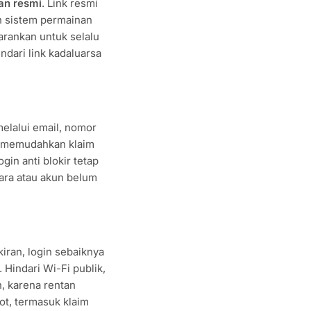
dan resmi
. Link resmi
an sistem permainan
arankan untuk selalu
ndari link kadaluarsa
elalui email, nomor
si memudahkan klaim
in anti blokir tetap
ara atau akun belum
n
iran, login sebaiknya
. Hindari Wi-Fi publik,
n, karena rentan
ot, termasuk klaim