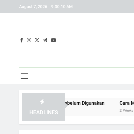
Skip
August 7, 2026
9:30:11 AM
to
content
Mot
Dapatkan 
ink Alternatif sebelum Digunakan
Cara Mengatasi Ta
2 Weeks Ago
HEADLINES