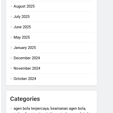
August 2025
July 2025
June 2025
May 2025
January 2025
December 2024
November 2024
October 2024
Categories
agen bola terpercaya, keamanan agen bola,