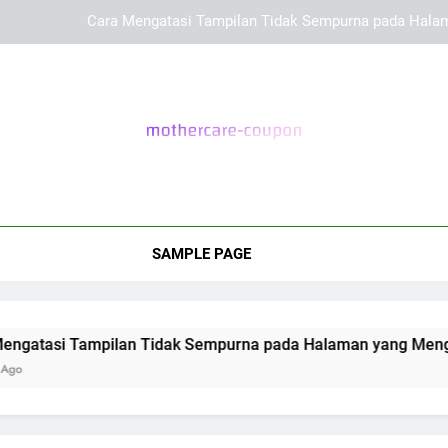
Cara Mengatasi Tampilan Tidak Sempurna pada Ha
Cara Mengatasi KAYA787 Alternatif yang Te
Panduan Memeriksa Keamanan Browser 
Cara Memeriksa Keamanan EDWINSLO
her Care Coupon
Cara Mengatasi Tampilan Tidak Sempurna pada Ha
Kupon Dan Diskon Produk Bayi Di Mother Care Coupon.
Cara Mengatasi KAYA787 Alternatif yang Te
SAMPLE PAGE
Panduan Memeriksa Keamanan Browser 
mpilan Tidak Sempurna pada Halaman yang Mengatasnamak