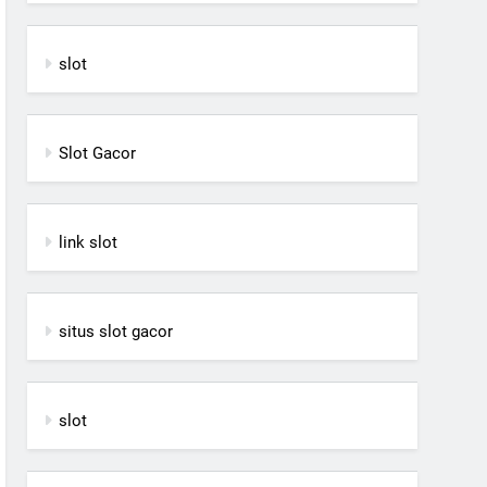
slot
Slot Gacor
link slot
situs slot gacor
slot