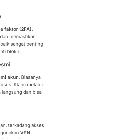
A
ua faktor (2FA)
.
, dan memastikan
 baik sangat penting
ti blokir.
esmi
smi akun
. Biasanya
usus. Klaim melalui
 langsung dan bisa
man, terkadang akses
nggunakan
VPN