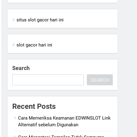
situs slot gacor hari ini
slot gacor hari ini
Search
SEARCH
Recent Posts
Cara Memeriksa Keamanan EDWINSLOT Link
Alternatif sebelum Digunakan