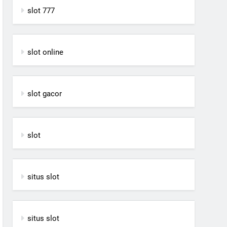
slot 777
slot online
slot gacor
slot
situs slot
situs slot