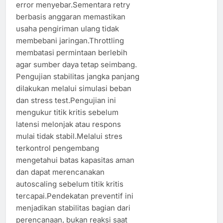
error menyebar.Sementara retry
berbasis anggaran memastikan
usaha pengiriman ulang tidak
membebani jaringan.Throttling
membatasi permintaan berlebih
agar sumber daya tetap seimbang.
Pengujian stabilitas jangka panjang
dilakukan melalui simulasi beban
dan stress test.Pengujian ini
mengukur titik kritis sebelum
latensi melonjak atau respons
mulai tidak stabil.Melalui stres
terkontrol pengembang
mengetahui batas kapasitas aman
dan dapat merencanakan
autoscaling sebelum titik kritis
tercapai.Pendekatan preventif ini
menjadikan stabilitas bagian dari
perencanaan, bukan reaksi saat