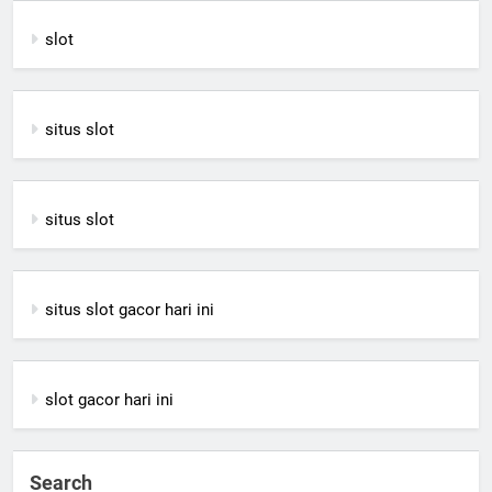
slot
situs slot
situs slot
situs slot gacor hari ini
slot gacor hari ini
Search