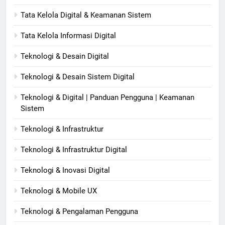
Tata Kelola Digital & Keamanan Sistem
Tata Kelola Informasi Digital
Teknologi & Desain Digital
Teknologi & Desain Sistem Digital
Teknologi & Digital | Panduan Pengguna | Keamanan
Sistem
Teknologi & Infrastruktur
Teknologi & Infrastruktur Digital
Teknologi & Inovasi Digital
Teknologi & Mobile UX
Teknologi & Pengalaman Pengguna