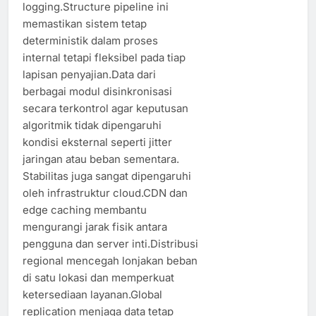
logging.Structure pipeline ini
memastikan sistem tetap
deterministik dalam proses
internal tetapi fleksibel pada tiap
lapisan penyajian.Data dari
berbagai modul disinkronisasi
secara terkontrol agar keputusan
algoritmik tidak dipengaruhi
kondisi eksternal seperti jitter
jaringan atau beban sementara.
Stabilitas juga sangat dipengaruhi
oleh infrastruktur cloud.CDN dan
edge caching membantu
mengurangi jarak fisik antara
pengguna dan server inti.Distribusi
regional mencegah lonjakan beban
di satu lokasi dan memperkuat
ketersediaan layanan.Global
replication menjaga data tetap