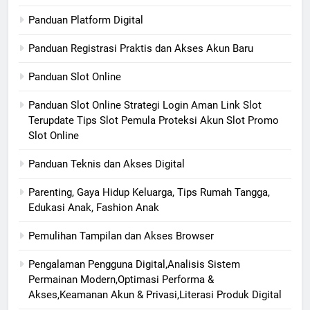
Panduan Platform Digital
Panduan Registrasi Praktis dan Akses Akun Baru
Panduan Slot Online
Panduan Slot Online Strategi Login Aman Link Slot
Terupdate Tips Slot Pemula Proteksi Akun Slot Promo
Slot Online
Panduan Teknis dan Akses Digital
Parenting, Gaya Hidup Keluarga, Tips Rumah Tangga,
Edukasi Anak, Fashion Anak
Pemulihan Tampilan dan Akses Browser
Pengalaman Pengguna Digital,Analisis Sistem
Permainan Modern,Optimasi Performa &
Akses,Keamanan Akun & Privasi,Literasi Produk Digital