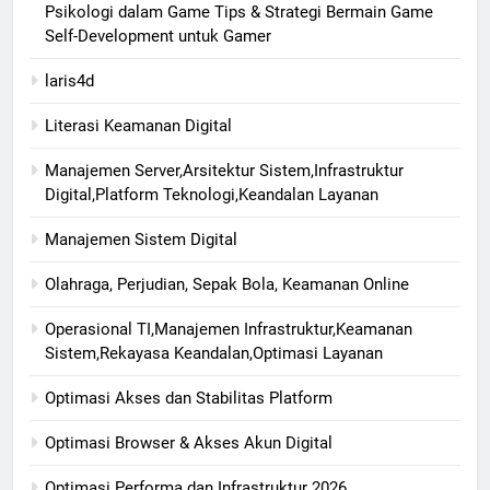
Psikologi dalam Game Tips & Strategi Bermain Game
Self-Development untuk Gamer
laris4d
Literasi Keamanan Digital
Manajemen Server,Arsitektur Sistem,Infrastruktur
Digital,Platform Teknologi,Keandalan Layanan
Manajemen Sistem Digital
Olahraga, Perjudian, Sepak Bola, Keamanan Online
Operasional TI,Manajemen Infrastruktur,Keamanan
Sistem,Rekayasa Keandalan,Optimasi Layanan
Optimasi Akses dan Stabilitas Platform
Optimasi Browser & Akses Akun Digital
Optimasi Performa dan Infrastruktur 2026