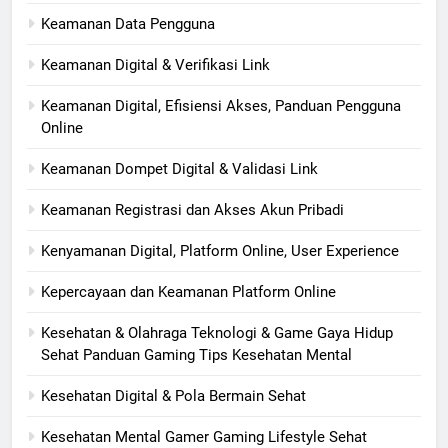
Keamanan Data Pengguna
Keamanan Digital & Verifikasi Link
Keamanan Digital, Efisiensi Akses, Panduan Pengguna
Online
Keamanan Dompet Digital & Validasi Link
Keamanan Registrasi dan Akses Akun Pribadi
Kenyamanan Digital, Platform Online, User Experience
Kepercayaan dan Keamanan Platform Online
Kesehatan & Olahraga Teknologi & Game Gaya Hidup
Sehat Panduan Gaming Tips Kesehatan Mental
Kesehatan Digital & Pola Bermain Sehat
Kesehatan Mental Gamer Gaming Lifestyle Sehat