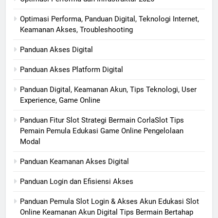
Optimasi Performa, Panduan Digital, Teknologi Internet,
Keamanan Akses, Troubleshooting
Panduan Akses Digital
Panduan Akses Platform Digital
Panduan Digital, Keamanan Akun, Tips Teknologi, User
Experience, Game Online
Panduan Fitur Slot Strategi Bermain CorlaSlot Tips
Pemain Pemula Edukasi Game Online Pengelolaan
Modal
Panduan Keamanan Akses Digital
Panduan Login dan Efisiensi Akses
Panduan Pemula Slot Login & Akses Akun Edukasi Slot
Online Keamanan Akun Digital Tips Bermain Bertahap