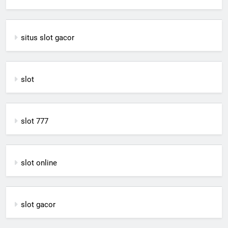
situs slot gacor
slot
slot 777
slot online
slot gacor