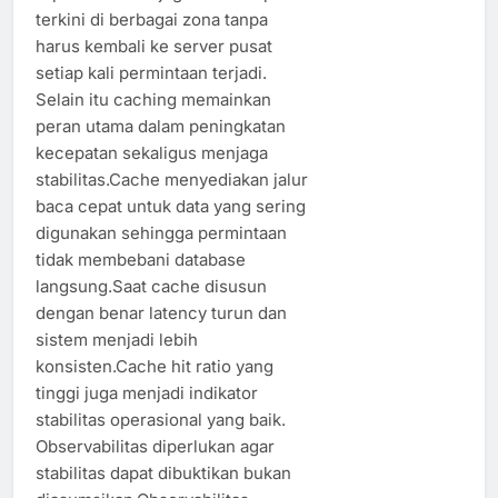
terkini di berbagai zona tanpa
harus kembali ke server pusat
setiap kali permintaan terjadi.
Selain itu caching memainkan
peran utama dalam peningkatan
kecepatan sekaligus menjaga
stabilitas.Cache menyediakan jalur
baca cepat untuk data yang sering
digunakan sehingga permintaan
tidak membebani database
langsung.Saat cache disusun
dengan benar latency turun dan
sistem menjadi lebih
konsisten.Cache hit ratio yang
tinggi juga menjadi indikator
stabilitas operasional yang baik.
Observabilitas diperlukan agar
stabilitas dapat dibuktikan bukan