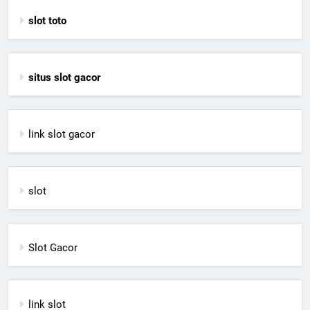
slot toto
situs slot gacor
link slot gacor
slot
Slot Gacor
link slot