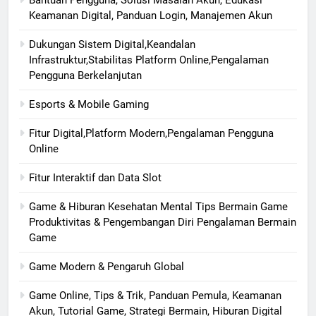
Bantuan Pengguna, Solusi Masalah Akun, Edukasi
Keamanan Digital, Panduan Login, Manajemen Akun
Dukungan Sistem Digital,Keandalan
Infrastruktur,Stabilitas Platform Online,Pengalaman
Pengguna Berkelanjutan
Esports & Mobile Gaming
Fitur Digital,Platform Modern,Pengalaman Pengguna
Online
Fitur Interaktif dan Data Slot
Game & Hiburan Kesehatan Mental Tips Bermain Game
Produktivitas & Pengembangan Diri Pengalaman Bermain
Game
Game Modern & Pengaruh Global
Game Online, Tips & Trik, Panduan Pemula, Keamanan
Akun, Tutorial Game, Strategi Bermain, Hiburan Digital