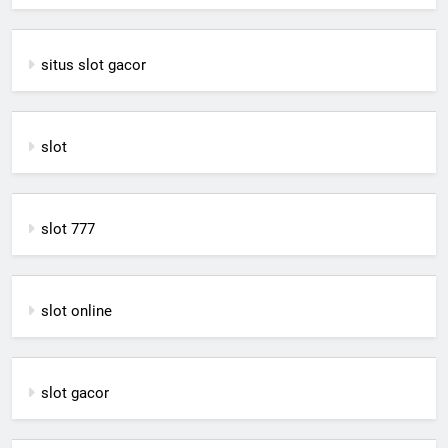
situs slot gacor
slot
slot 777
slot online
slot gacor