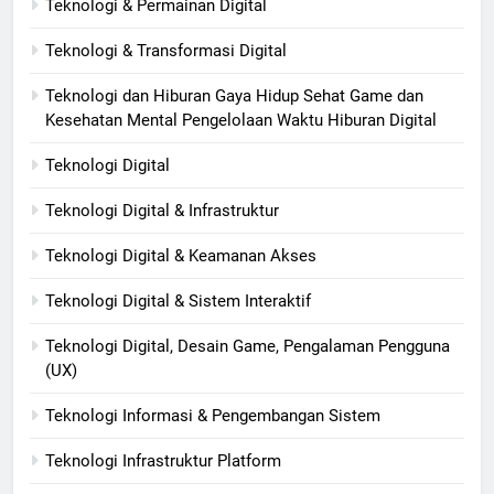
Teknologi & Permainan Digital
Teknologi & Transformasi Digital
Teknologi dan Hiburan Gaya Hidup Sehat Game dan
Kesehatan Mental Pengelolaan Waktu Hiburan Digital
Teknologi Digital
Teknologi Digital & Infrastruktur
Teknologi Digital & Keamanan Akses
Teknologi Digital & Sistem Interaktif
Teknologi Digital, Desain Game, Pengalaman Pengguna
(UX)
Teknologi Informasi & Pengembangan Sistem
Teknologi Infrastruktur Platform