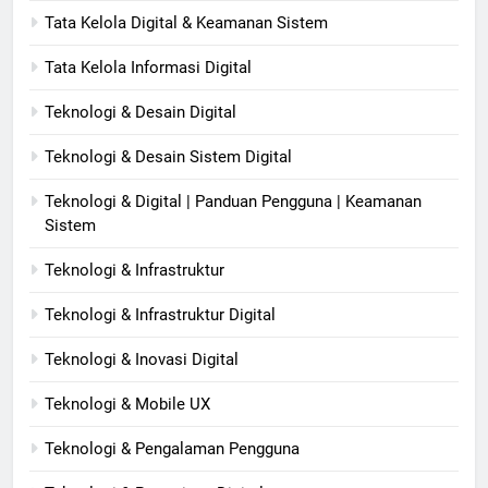
Tata Kelola Digital & Keamanan Sistem
Tata Kelola Informasi Digital
Teknologi & Desain Digital
Teknologi & Desain Sistem Digital
Teknologi & Digital | Panduan Pengguna | Keamanan
Sistem
Teknologi & Infrastruktur
Teknologi & Infrastruktur Digital
Teknologi & Inovasi Digital
Teknologi & Mobile UX
Teknologi & Pengalaman Pengguna