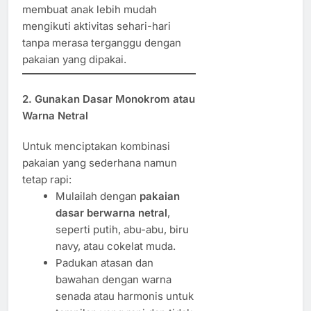
membuat anak lebih mudah
mengikuti aktivitas sehari-hari
tanpa merasa terganggu dengan
pakaian yang dipakai.
2. Gunakan Dasar Monokrom atau
Warna Netral
Untuk menciptakan kombinasi
pakaian yang sederhana namun
tetap rapi:
Mulailah dengan
pakaian
dasar berwarna netral
,
seperti putih, abu-abu, biru
navy, atau cokelat muda.
Padukan atasan dan
bawahan dengan warna
senada atau harmonis untuk