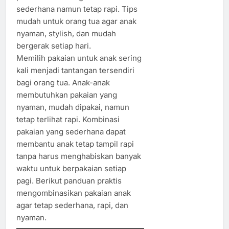
sederhana namun tetap rapi. Tips
mudah untuk orang tua agar anak
nyaman, stylish, dan mudah
bergerak setiap hari.
Memilih pakaian untuk anak sering
kali menjadi tantangan tersendiri
bagi orang tua. Anak-anak
membutuhkan pakaian yang
nyaman, mudah dipakai, namun
tetap terlihat rapi. Kombinasi
pakaian yang sederhana dapat
membantu anak tetap tampil rapi
tanpa harus menghabiskan banyak
waktu untuk berpakaian setiap
pagi. Berikut panduan praktis
mengombinasikan pakaian anak
agar tetap sederhana, rapi, dan
nyaman.