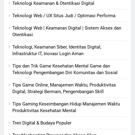
Teknologi Keamanan & Otentikasi Digital
Teknologi Web / UX Situs Judi / Optimasi Performa
Teknologi Web | Keamanan Digital | Sistem Akses dan
Otentikasi
Teknologi, Keamanan Siber, Identitas Digital,
Infrastruktur IT, Inovasi Login Aman
Tips dan Trik Game Kesehatan Mental Game dan
Teknologi Pengembangan Diri Komunitas dan Sosial
Tips Game Online, Manajemen Waktu, Produktivitas
Digital, Strategi Bermain, Pengembangan Skill
Tips Gaming Keseimbangan Hidup Manajemen Waktu
Produktivitas Kesehatan Mental
Tren Digital & Budaya Populer