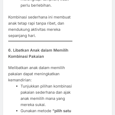
perlu berlebihan.
Kombinasi sederhana ini membuat
anak tetap rapi tanpa ribet, dan
mendukung aktivitas mereka
sepanjang hari.
6. Libatkan Anak dalam Memilih
Kombinasi Pakaian
Melibatkan anak dalam memilih
pakaian dapat meningkatkan
kemandirian:
Tunjukkan pilihan kombinasi
pakaian sederhana dan ajak
anak memilih mana yang
mereka sukai.
Gunakan metode
“pilih satu