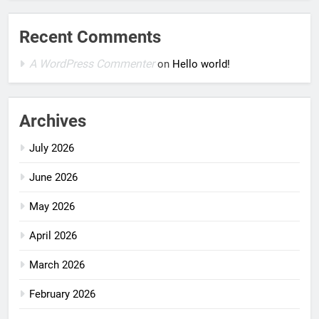
Recent Comments
A WordPress Commenter
on
Hello world!
Archives
July 2026
June 2026
May 2026
April 2026
March 2026
February 2026