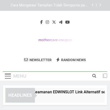
Skip
Cara Mengatasi KAYA787 Alternatif yang Terbuka
to
Tidak Sempurna secara Bertahap
content
Panduan Memeriksa Keamanan Browser sebelum
Membuka KAYA787 Alternatif
Cara Memeriksa Keamanan EDWINSLOT Link
Alternatif sebelum Digunakan
Cara Mengatasi Tampilan Tidak Sempurna pada
Halaman yang Mengatasnamakan LEBAH4D
Cara Mengatasi KAYA787 Alternatif yang Terbuka
Tidak Sempurna secara Bertahap
Mother Care
Dapatkan Kupon Dan Diskon Produk Bayi Di
Panduan Memeriksa Keamanan Browser sebelum
NEWSLETTER
RANDOM NEWS
Coupon
Membuka KAYA787 Alternatif
Mother Care Coupon.
MENU
ara Memeriksa Keamanan EDWINSLOT Link Alternatif sebelu
HEADLINES
 Weeks Ago