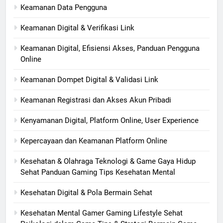
Keamanan Data Pengguna
Keamanan Digital & Verifikasi Link
Keamanan Digital, Efisiensi Akses, Panduan Pengguna
Online
Keamanan Dompet Digital & Validasi Link
Keamanan Registrasi dan Akses Akun Pribadi
Kenyamanan Digital, Platform Online, User Experience
Kepercayaan dan Keamanan Platform Online
Kesehatan & Olahraga Teknologi & Game Gaya Hidup
Sehat Panduan Gaming Tips Kesehatan Mental
Kesehatan Digital & Pola Bermain Sehat
Kesehatan Mental Gamer Gaming Lifestyle Sehat