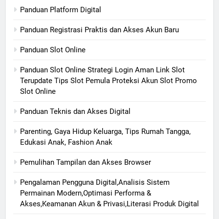
Panduan Platform Digital
Panduan Registrasi Praktis dan Akses Akun Baru
Panduan Slot Online
Panduan Slot Online Strategi Login Aman Link Slot
Terupdate Tips Slot Pemula Proteksi Akun Slot Promo
Slot Online
Panduan Teknis dan Akses Digital
Parenting, Gaya Hidup Keluarga, Tips Rumah Tangga,
Edukasi Anak, Fashion Anak
Pemulihan Tampilan dan Akses Browser
Pengalaman Pengguna Digital,Analisis Sistem
Permainan Modern,Optimasi Performa &
Akses,Keamanan Akun & Privasi,Literasi Produk Digital