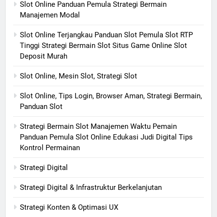
Slot Online Panduan Pemula Strategi Bermain
Manajemen Modal
Slot Online Terjangkau Panduan Slot Pemula Slot RTP
Tinggi Strategi Bermain Slot Situs Game Online Slot
Deposit Murah
Slot Online, Mesin Slot, Strategi Slot
Slot Online, Tips Login, Browser Aman, Strategi Bermain,
Panduan Slot
Strategi Bermain Slot Manajemen Waktu Pemain
Panduan Pemula Slot Online Edukasi Judi Digital Tips
Kontrol Permainan
Strategi Digital
Strategi Digital & Infrastruktur Berkelanjutan
Strategi Konten & Optimasi UX