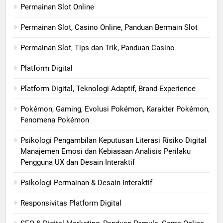
Permainan Slot Online
Permainan Slot, Casino Online, Panduan Bermain Slot
Permainan Slot, Tips dan Trik, Panduan Casino
Platform Digital
Platform Digital, Teknologi Adaptif, Brand Experience
Pokémon, Gaming, Evolusi Pokémon, Karakter Pokémon,
Fenomena Pokémon
Psikologi Pengambilan Keputusan Literasi Risiko Digital
Manajemen Emosi dan Kebiasaan Analisis Perilaku
Pengguna UX dan Desain Interaktif
Psikologi Permainan & Desain Interaktif
Responsivitas Platform Digital