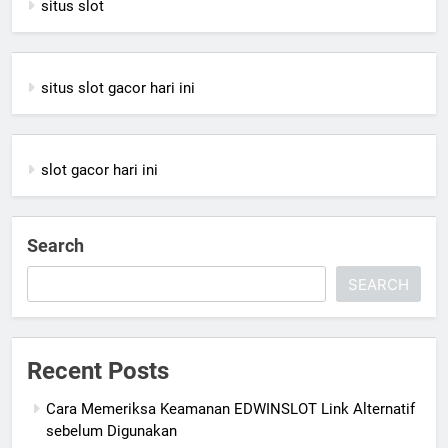
situs slot
situs slot gacor hari ini
slot gacor hari ini
Search
SEARCH
Recent Posts
Cara Memeriksa Keamanan EDWINSLOT Link Alternatif
sebelum Digunakan