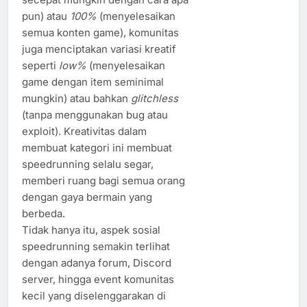
pun) atau
100%
(menyelesaikan
semua konten game), komunitas
juga menciptakan variasi kreatif
seperti
low%
(menyelesaikan
game dengan item seminimal
mungkin) atau bahkan
glitchless
(tanpa menggunakan bug atau
exploit). Kreativitas dalam
membuat kategori ini membuat
speedrunning selalu segar,
memberi ruang bagi semua orang
dengan gaya bermain yang
berbeda.
Tidak hanya itu, aspek sosial
speedrunning semakin terlihat
dengan adanya forum, Discord
server, hingga event komunitas
kecil yang diselenggarakan di