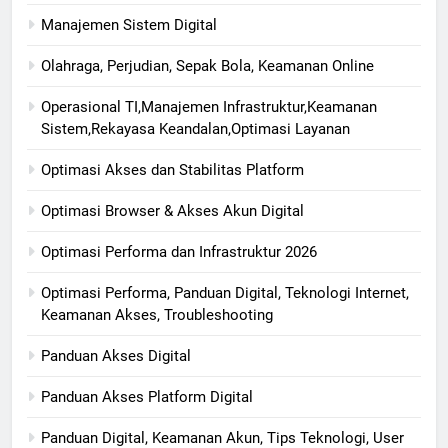
Manajemen Sistem Digital
Olahraga, Perjudian, Sepak Bola, Keamanan Online
Operasional TI,Manajemen Infrastruktur,Keamanan
Sistem,Rekayasa Keandalan,Optimasi Layanan
Optimasi Akses dan Stabilitas Platform
Optimasi Browser & Akses Akun Digital
Optimasi Performa dan Infrastruktur 2026
Optimasi Performa, Panduan Digital, Teknologi Internet,
Keamanan Akses, Troubleshooting
Panduan Akses Digital
Panduan Akses Platform Digital
Panduan Digital, Keamanan Akun, Tips Teknologi, User