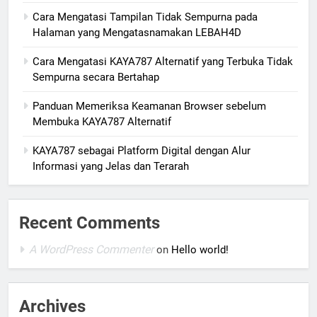
Cara Mengatasi Tampilan Tidak Sempurna pada
Halaman yang Mengatasnamakan LEBAH4D
Cara Mengatasi KAYA787 Alternatif yang Terbuka Tidak
Sempurna secara Bertahap
Panduan Memeriksa Keamanan Browser sebelum
Membuka KAYA787 Alternatif
KAYA787 sebagai Platform Digital dengan Alur
Informasi yang Jelas dan Terarah
Recent Comments
A WordPress Commenter
on
Hello world!
Archives