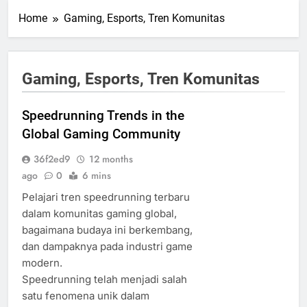
Home
Gaming, Esports, Tren Komunitas
Gaming, Esports, Tren Komunitas
Speedrunning Trends in the
Global Gaming Community
36f2ed9
12 months
ago
0
6 mins
Pelajari tren speedrunning terbaru
dalam komunitas gaming global,
bagaimana budaya ini berkembang,
dan dampaknya pada industri game
modern.
Speedrunning telah menjadi salah
satu fenomena unik dalam