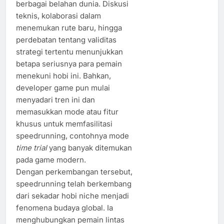
berbagai belahan dunia. Diskusi
teknis, kolaborasi dalam
menemukan rute baru, hingga
perdebatan tentang validitas
strategi tertentu menunjukkan
betapa seriusnya para pemain
menekuni hobi ini. Bahkan,
developer game pun mulai
menyadari tren ini dan
memasukkan mode atau fitur
khusus untuk memfasilitasi
speedrunning, contohnya mode
time trial
yang banyak ditemukan
pada game modern.
Dengan perkembangan tersebut,
speedrunning telah berkembang
dari sekadar hobi niche menjadi
fenomena budaya global. Ia
menghubungkan pemain lintas