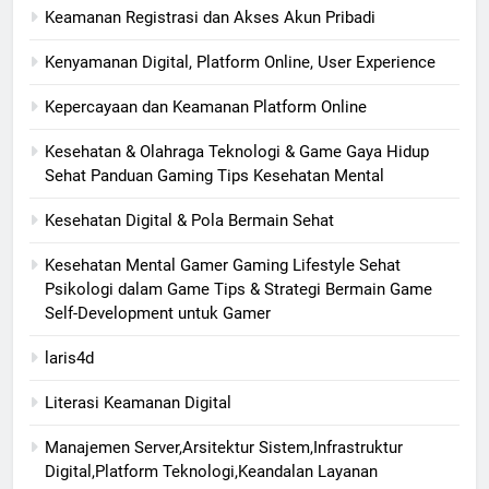
Keamanan Registrasi dan Akses Akun Pribadi
Kenyamanan Digital, Platform Online, User Experience
Kepercayaan dan Keamanan Platform Online
Kesehatan & Olahraga Teknologi & Game Gaya Hidup
Sehat Panduan Gaming Tips Kesehatan Mental
Kesehatan Digital & Pola Bermain Sehat
Kesehatan Mental Gamer Gaming Lifestyle Sehat
Psikologi dalam Game Tips & Strategi Bermain Game
Self-Development untuk Gamer
laris4d
Literasi Keamanan Digital
Manajemen Server,Arsitektur Sistem,Infrastruktur
Digital,Platform Teknologi,Keandalan Layanan