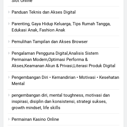
Slot Online
Panduan Teknis dan Akses Digital
Parenting, Gaya Hidup Keluarga, Tips Rumah Tangga,
Edukasi Anak, Fashion Anak
Pemulihan Tampilan dan Akses Browser
Pengalaman Pengguna Digital,Analisis Sistem
Permainan Modern,Optimasi Performa &
Akses,Keamanan Akun & Privasi,Literasi Produk Digital
Pengembangan Diri • Kemandirian • Motivasi • Kesehatan
Mental
pengembangan diri, mental toughness, motivasi dan
inspirasi, disiplin dan konsistensi, strategi sukses,
growth mindset, life skills
Permainan Kasino Online