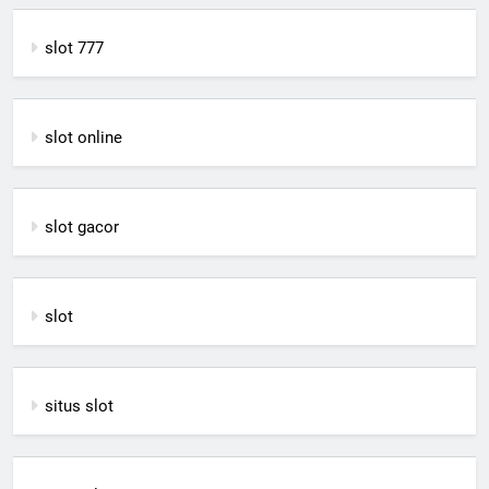
slot 777
slot online
slot gacor
slot
situs slot