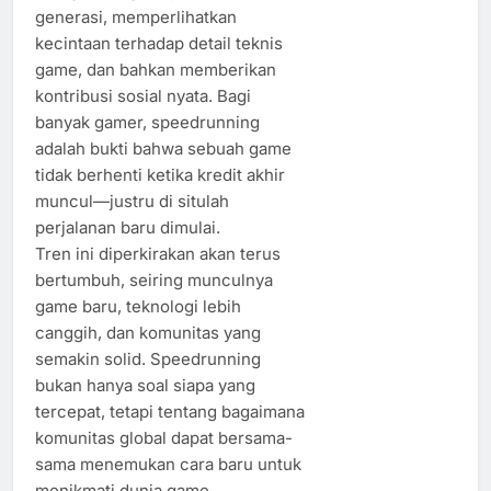
generasi, memperlihatkan
kecintaan terhadap detail teknis
game, dan bahkan memberikan
kontribusi sosial nyata. Bagi
banyak gamer, speedrunning
adalah bukti bahwa sebuah game
tidak berhenti ketika kredit akhir
muncul—justru di situlah
perjalanan baru dimulai.
Tren ini diperkirakan akan terus
bertumbuh, seiring munculnya
game baru, teknologi lebih
canggih, dan komunitas yang
semakin solid. Speedrunning
bukan hanya soal siapa yang
tercepat, tetapi tentang bagaimana
komunitas global dapat bersama-
sama menemukan cara baru untuk
menikmati dunia game.