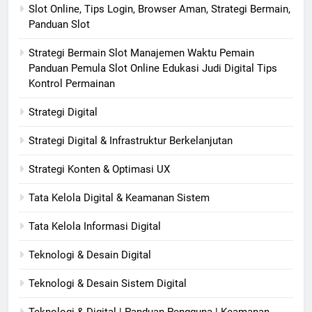
Slot Online, Tips Login, Browser Aman, Strategi Bermain,
Panduan Slot
Strategi Bermain Slot Manajemen Waktu Pemain
Panduan Pemula Slot Online Edukasi Judi Digital Tips
Kontrol Permainan
Strategi Digital
Strategi Digital & Infrastruktur Berkelanjutan
Strategi Konten & Optimasi UX
Tata Kelola Digital & Keamanan Sistem
Tata Kelola Informasi Digital
Teknologi & Desain Digital
Teknologi & Desain Sistem Digital