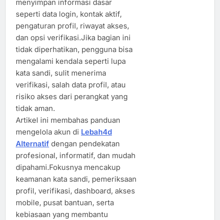
menyimpan informasi dasar
seperti data login, kontak aktif,
pengaturan profil, riwayat akses,
dan opsi verifikasi.Jika bagian ini
tidak diperhatikan, pengguna bisa
mengalami kendala seperti lupa
kata sandi, sulit menerima
verifikasi, salah data profil, atau
risiko akses dari perangkat yang
tidak aman.
Artikel ini membahas panduan
mengelola akun di
Lebah4d
Alternatif
dengan pendekatan
profesional, informatif, dan mudah
dipahami.Fokusnya mencakup
keamanan kata sandi, pemeriksaan
profil, verifikasi, dashboard, akses
mobile, pusat bantuan, serta
kebiasaan yang membantu