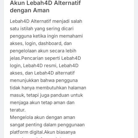
Akun Lebah4D Alternatif
dengan Aman
Lebah4D Alternatif menjadi salah
satu istilah yang sering dicari
pengguna ketika ingin memahami
akses, login, dashboard, dan
pengelolaan akun secara lebih
jelas.Pencarian seperti Lebah4D
login, Lebah4D resmi, Lebah4D
akses, dan Lebah4D alternatif
menunjukkan bahwa pengguna
tidak hanya membutuhkan halaman
masuk, tetapi juga panduan untuk
menjaga akun tetap aman dan
teratur.
Mengelola akun dengan aman
sangat penting dalam penggunaan
platform digital.Akun biasanya