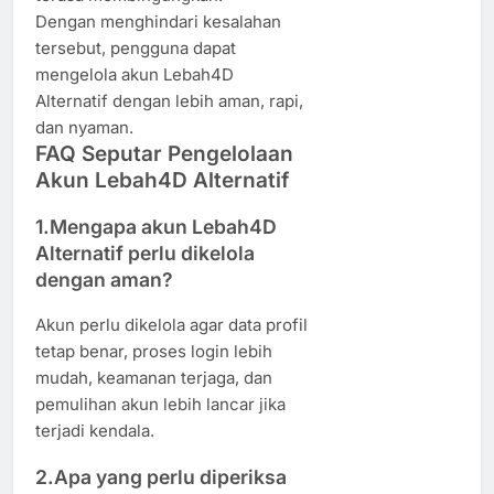
Dengan menghindari kesalahan
tersebut, pengguna dapat
mengelola akun Lebah4D
Alternatif dengan lebih aman, rapi,
dan nyaman.
FAQ Seputar Pengelolaan
Akun Lebah4D Alternatif
1.Mengapa akun Lebah4D
Alternatif perlu dikelola
dengan aman?
Akun perlu dikelola agar data profil
tetap benar, proses login lebih
mudah, keamanan terjaga, dan
pemulihan akun lebih lancar jika
terjadi kendala.
2.Apa yang perlu diperiksa