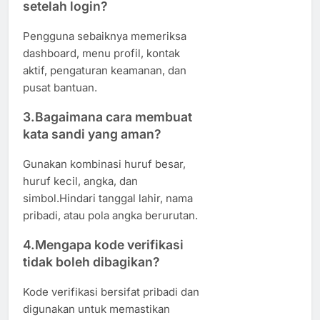
setelah login?
Pengguna sebaiknya memeriksa
dashboard, menu profil, kontak
aktif, pengaturan keamanan, dan
pusat bantuan.
3.Bagaimana cara membuat
kata sandi yang aman?
Gunakan kombinasi huruf besar,
huruf kecil, angka, dan
simbol.Hindari tanggal lahir, nama
pribadi, atau pola angka berurutan.
4.Mengapa kode verifikasi
tidak boleh dibagikan?
Kode verifikasi bersifat pribadi dan
digunakan untuk memastikan