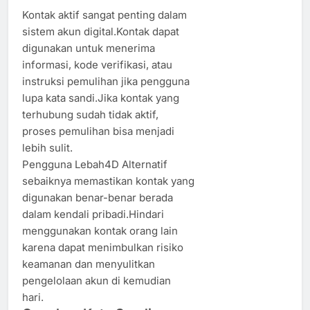
Kontak aktif sangat penting dalam
sistem akun digital.Kontak dapat
digunakan untuk menerima
informasi, kode verifikasi, atau
instruksi pemulihan jika pengguna
lupa kata sandi.Jika kontak yang
terhubung sudah tidak aktif,
proses pemulihan bisa menjadi
lebih sulit.
Pengguna Lebah4D Alternatif
sebaiknya memastikan kontak yang
digunakan benar-benar berada
dalam kendali pribadi.Hindari
menggunakan kontak orang lain
karena dapat menimbulkan risiko
keamanan dan menyulitkan
pengelolaan akun di kemudian
hari.