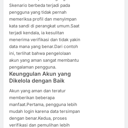
Skenario berbeda terjadi pada
pengguna yang tidak pernah
memeriksa profil dan menyimpan
kata sandi di perangkat umum.Saat
terjadi kendala, ia kesulitan
menerima verifikasi dan tidak yakin
data mana yang benar.Dari contoh
ini, terlihat bahwa pengelolaan
akun yang aman sangat membantu
pengalaman pengguna.
Keunggulan Akun yang
Dikelola dengan Baik
Akun yang aman dan teratur
memberikan beberapa
manfaat.Pertama, pengguna lebih
mudah login karena data tersimpan
dengan benar.Kedua, proses
verifikasi dan pemulihan lebih