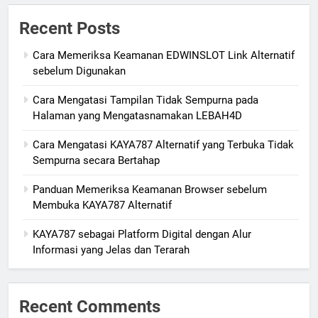
Recent Posts
Cara Memeriksa Keamanan EDWINSLOT Link Alternatif
sebelum Digunakan
Cara Mengatasi Tampilan Tidak Sempurna pada
Halaman yang Mengatasnamakan LEBAH4D
Cara Mengatasi KAYA787 Alternatif yang Terbuka Tidak
Sempurna secara Bertahap
Panduan Memeriksa Keamanan Browser sebelum
Membuka KAYA787 Alternatif
KAYA787 sebagai Platform Digital dengan Alur
Informasi yang Jelas dan Terarah
Recent Comments