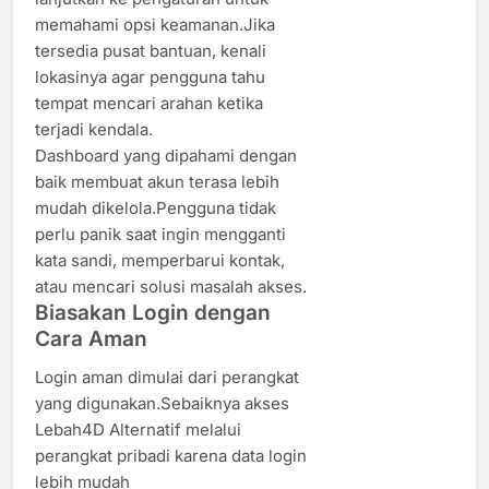
memahami opsi keamanan.Jika
tersedia pusat bantuan, kenali
lokasinya agar pengguna tahu
tempat mencari arahan ketika
terjadi kendala.
Dashboard yang dipahami dengan
baik membuat akun terasa lebih
mudah dikelola.Pengguna tidak
perlu panik saat ingin mengganti
kata sandi, memperbarui kontak,
atau mencari solusi masalah akses.
Biasakan Login dengan
Cara Aman
Login aman dimulai dari perangkat
yang digunakan.Sebaiknya akses
Lebah4D Alternatif melalui
perangkat pribadi karena data login
lebih mudah