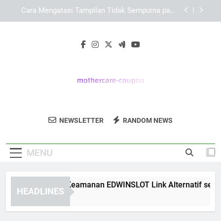
Skip
Cara Mengatasi KAYA787 Alternatif yang Terbuka
to
Tidak Sempurna secara Bertahap
content
Panduan Memeriksa Keamanan Browser sebelum
Membuka KAYA787 Alternatif
Cara Memeriksa Keamanan EDWINSLOT Link
Alternatif sebelum Digunakan
Cara Mengatasi Tampilan Tidak Sempurna pada
Halaman yang Mengatasnamakan LEBAH4D
Cara Mengatasi KAYA787 Alternatif yang Terbuka
Tidak Sempurna secara Bertahap
Mother Care
Dapatkan Kupon Dan Diskon Produk Bayi Di
Panduan Memeriksa Keamanan Browser sebelum
NEWSLETTER
RANDOM NEWS
Coupon
Membuka KAYA787 Alternatif
Mother Care Coupon.
MENU
ra Memeriksa Keamanan EDWINSLOT Link Alternatif sebelum
HEADLINES
eeks Ago