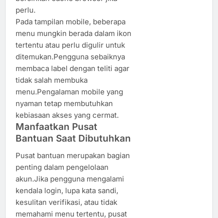
perlu.
Pada tampilan mobile, beberapa
menu mungkin berada dalam ikon
tertentu atau perlu digulir untuk
ditemukan.Pengguna sebaiknya
membaca label dengan teliti agar
tidak salah membuka
menu.Pengalaman mobile yang
nyaman tetap membutuhkan
kebiasaan akses yang cermat.
Manfaatkan Pusat
Bantuan Saat Dibutuhkan
Pusat bantuan merupakan bagian
penting dalam pengelolaan
akun.Jika pengguna mengalami
kendala login, lupa kata sandi,
kesulitan verifikasi, atau tidak
memahami menu tertentu, pusat