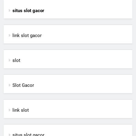
situs slot gacor
link slot gacor
slot
Slot Gacor
link slot
situs slot gacor