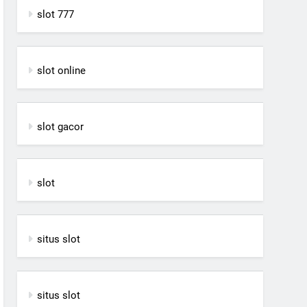
slot 777
slot online
slot gacor
slot
situs slot
situs slot