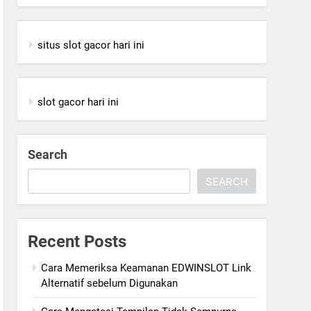
situs slot gacor hari ini
slot gacor hari ini
Search
SEARCH
Recent Posts
Cara Memeriksa Keamanan EDWINSLOT Link
Alternatif sebelum Digunakan