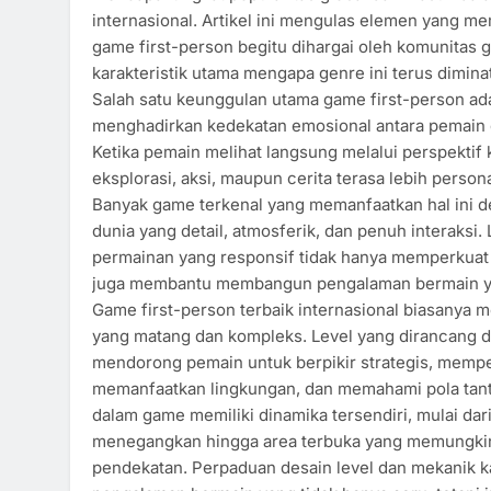
internasional. Artikel ini mengulas elemen yang 
game first-person begitu dihargai oleh komunitas gl
karakteristik utama mengapa genre ini terus diminat
Salah satu keunggulan utama game first-person 
menghadirkan kedekatan emosional antara pemain 
Ketika pemain melihat langsung melalui perspektif 
eksplorasi, aksi, maupun cerita terasa lebih perso
Banyak game terkenal yang memanfaatkan hal ini 
dunia yang detail, atmosferik, dan penuh interaksi.
permainan yang responsif tidak hanya memperkuat n
juga membantu membangun pengalaman bermain yang
Game first-person terbaik internasional biasanya me
yang matang dan kompleks. Level yang dirancang 
mendorong pemain untuk berpikir strategis, mempe
memanfaatkan lingkungan, dan memahami pola tant
dalam game memiliki dinamika tersendiri, mulai dar
menegangkan hingga area terbuka yang memungki
pendekatan. Perpaduan desain level dan mekanik k