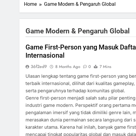
Home
Game Modern & Pengaruh Global
Game Modern & Pengaruh Global
Game First-Person yang Masuk Dafta
Internasional
36f2ed9
8 Months Ago
0
7 Mins
Ulasan lengkap tentang game first-person yang ber
terbaik internasional, dilihat dari kualitas gameplay,
serta pengaruhnya terhadap komunitas global.
Genre first-person menjadi salah satu pilar penti
industri game modern. Perspektif orang pertama 
pengalaman imersif yang tidak dimiliki genre lain
merasakan dunia permainan secara langsung dari 
karakter utama. Karena hal inilah, banyak game firs
mencapai tingkat popularitas global dan masuk dal