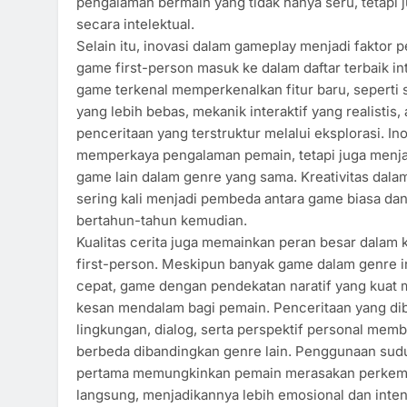
pengalaman bermain yang tidak hanya seru, tetapi
secara intelektual.
Selain itu, inovasi dalam gameplay menjadi faktor
game first-person masuk ke dalam daftar terbaik in
game terkenal memperkenalkan fitur baru, seperti
yang lebih bebas, mekanik interaktif yang realistis,
penceritaan yang terstruktur melalui eksplorasi. Ino
memperkaya pengalaman pemain, tetapi juga menjad
game lain dalam genre yang sama. Kreativitas dal
sering kali menjadi pembeda antara game biasa da
bertahun-tahun kemudian.
Kualitas cerita juga memainkan peran besar dalam
first-person. Meskipun banyak game dalam genre in
cepat, game dengan pendekatan naratif yang kua
kesan mendalam bagi pemain. Penceritaan yang di
lingkungan, dialog, serta perspektif personal me
berbeda dibandingkan genre lain. Penggunaan sud
pertama memungkinkan pemain merasakan perkemb
langsung, menjadikannya lebih emosional dan inten