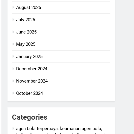
August 2025
July 2025
June 2025
May 2025
January 2025
December 2024
November 2024
October 2024
Categories
agen bola terpercaya, keamanan agen bola,