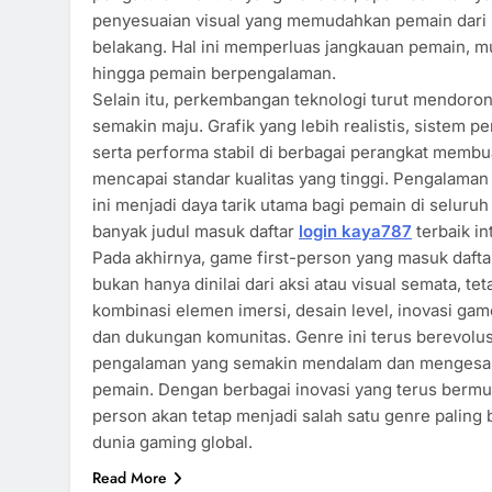
penyesuaian visual yang memudahkan pemain dari b
belakang. Hal ini memperluas jangkauan pemain, mu
hingga pemain berpengalaman.
Selain itu, perkembangan teknologi turut mendoron
semakin maju. Grafik yang lebih realistis, sistem 
serta performa stabil di berbagai perangkat membu
mencapai standar kualitas yang tinggi. Pengalaman
ini menjadi daya tarik utama bagi pemain di selur
banyak judul masuk daftar
login kaya787
terbaik in
Pada akhirnya, game first-person yang masuk daftar
bukan hanya dinilai dari aksi atau visual semata, tet
kombinasi elemen imersi, desain level, inovasi gamep
dan dukungan komunitas. Genre ini terus berevolu
pengalaman yang semakin mendalam dan mengesan
pemain. Dengan berbagai inovasi yang terus bermu
person akan tetap menjadi salah satu genre paling
dunia gaming global.
Read More