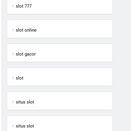
slot 777
slot online
slot gacor
slot
situs slot
situs slot