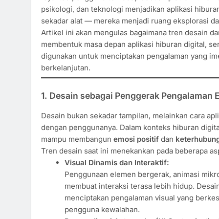
psikologi, dan teknologi menjadikan aplikasi hiburan
sekadar alat — mereka menjadi ruang eksplorasi da
Artikel ini akan mengulas bagaimana tren desain da
membentuk masa depan aplikasi hiburan digital, ser
digunakan untuk menciptakan pengalaman yang ime
berkelanjutan.
1. Desain sebagai Penggerak Pengalaman 
Desain bukan sekadar tampilan, melainkan cara apl
dengan penggunanya. Dalam konteks hiburan digita
mampu membangun
emosi positif
dan
keterhubung
Tren desain saat ini menekankan pada beberapa as
Visual Dinamis dan Interaktif:
Penggunaan elemen bergerak, animasi mikro,
membuat interaksi terasa lebih hidup. Desain
menciptakan pengalaman visual yang berke
pengguna kewalahan.