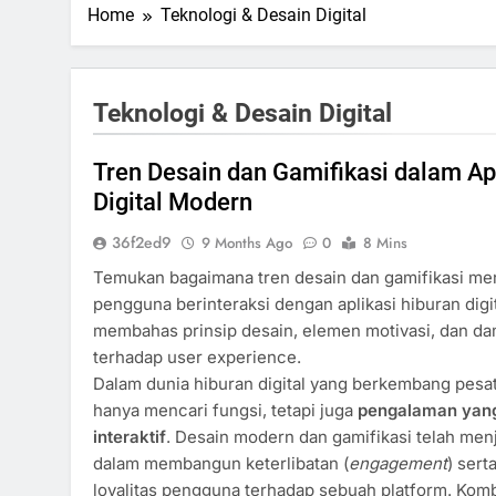
Home
Teknologi & Desain Digital
Teknologi & Desain Digital
Tren Desain dan Gamifikasi dalam Ap
Digital Modern
36f2ed9
9 Months Ago
0
8 Mins
Temukan bagaimana tren desain dan gamifikasi me
pengguna berinteraksi dengan aplikasi hiburan digita
membahas prinsip desain, elemen motivasi, dan da
terhadap user experience.
Dalam dunia hiburan digital yang berkembang pesat
hanya mencari fungsi, tetapi juga
pengalaman yan
interaktif
. Desain modern dan gamifikasi telah men
dalam membangun keterlibatan (
engagement
) ser
loyalitas pengguna terhadap sebuah platform. Kombi