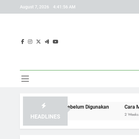
Skip
August 7, 2026
4:41:57 AM
to
content
Mot
Dapatkan 
T Link Alternatif sebelum Digunakan
Cara Mengatas
2 Weeks Ago
HEADLINES