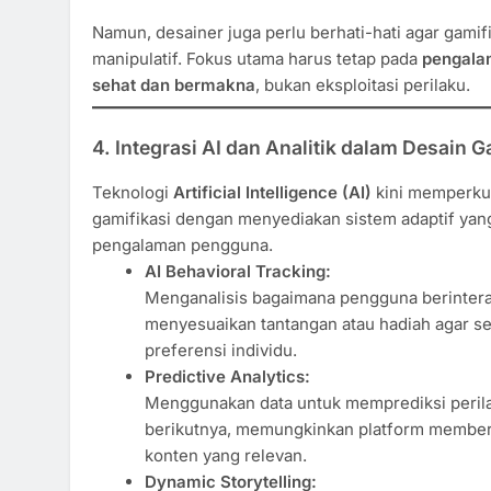
Namun, desainer juga perlu berhati-hati agar gamifik
manipulatif. Fokus utama harus tetap pada
pengala
sehat dan bermakna
, bukan eksploitasi perilaku.
4. Integrasi AI dan Analitik dalam Desain G
Teknologi
Artificial Intelligence (AI)
kini memperku
gamifikasi dengan menyediakan sistem adaptif ya
pengalaman pengguna.
AI Behavioral Tracking:
Menganalisis bagaimana pengguna berintera
menyesuaikan tantangan atau hadiah agar s
preferensi individu.
Predictive Analytics:
Menggunakan data untuk memprediksi peril
berikutnya, memungkinkan platform member
konten yang relevan.
Dynamic Storytelling: