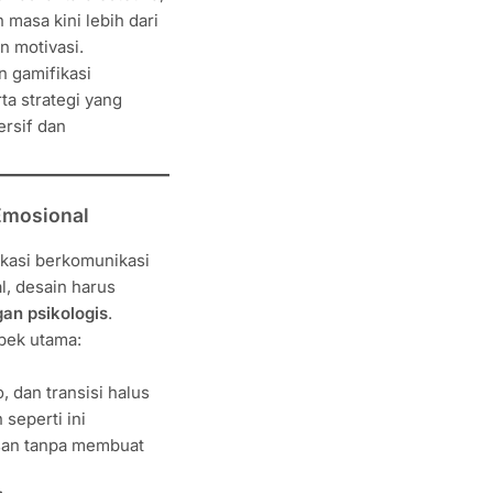
 masa kini lebih dari
n motivasi.
n gamifikasi
ta strategi yang
rsif dan
Emosional
ikasi berkomunikasi
l, desain harus
an psikologis
.
pek utama:
 dan transisi halus
 seperti ini
san tanpa membuat