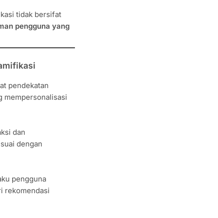
asi tidak bersifat
man pengguna yang
amifikasi
at pendekatan
ng mempersonalisasi
ksi dan
esuai dengan
aku pengguna
i rekomendasi