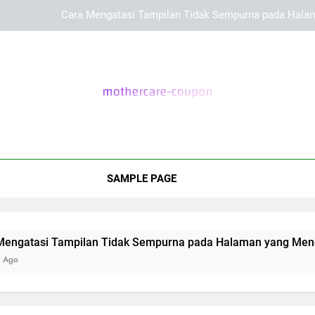
Cara Mengatasi Tampilan Tidak Sempurna pada Ha
Cara Mengatasi KAYA787 Alternatif yang Te
Panduan Memeriksa Keamanan Browser 
Cara Memeriksa Keamanan EDWINSLO
her Care Coupon
Cara Mengatasi Tampilan Tidak Sempurna pada Ha
Kupon Dan Diskon Produk Bayi Di Mother Care Coupon.
Cara Mengatasi KAYA787 Alternatif yang Te
SAMPLE PAGE
Panduan Memeriksa Keamanan Browser 
ampilan Tidak Sempurna pada Halaman yang Mengatasnama