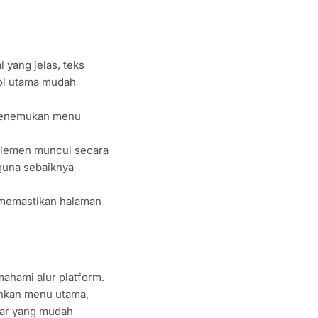
 yang jelas, teks
ol utama mudah
 menemukan menu
 elemen muncul secara
gguna sebaiknya
memastikan halaman
hami alur platform.
hkan menu utama,
sar yang mudah