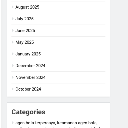
August 2025
July 2025
June 2025
May 2025
January 2025
December 2024
November 2024
October 2024
Categories
agen bola terpercaya, keamanan agen bola,