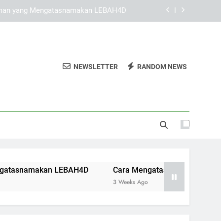
laman yang Mengatasnamakan LEBAH4D
rbuka Tidak Sempurna secara Bertahap
sebelum Membuka KAYA787 Alternatif
NEWSLETTER
RANDOM NEWS
T Link Alternatif sebelum Digunakan
laman yang Mengatasnamakan LEBAH4D
rbuka Tidak Sempurna secara Bertahap
sebelum Membuka KAYA787 Alternatif
kan LEBAH4D
Cara Mengatasi KAYA787 Alternatif yang 
3 Weeks Ago