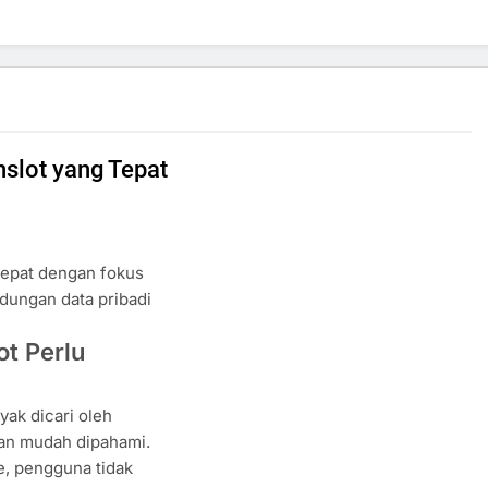
slot yang Tepat
tepat dengan fokus
ndungan data pribadi
t Perlu
yak dicari oleh
an mudah dipahami.
e, pengguna tidak