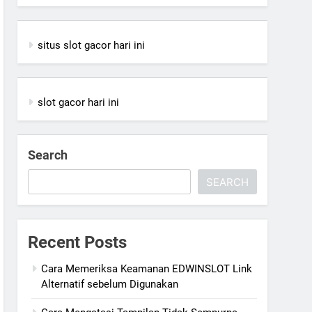
situs slot gacor hari ini
slot gacor hari ini
Search
SEARCH
Recent Posts
Cara Memeriksa Keamanan EDWINSLOT Link
Alternatif sebelum Digunakan