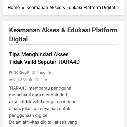
Home
Keamanan Akses & Edukasi Platform Digital
Keamanan Akses & Edukasi Platform
Digital
Tips Menghindari Akses
Tidak Valid Seputar TIARA4D
36f2ed9
1 month
ago
0
13 mins
TIARA4D membantu pengguna
memahami cara menghindari
akses tidak valid dengan panduan
aman, jelas, dan nyaman untuk
penggunaan digital.
Dalam aktivitas digital, akses yang