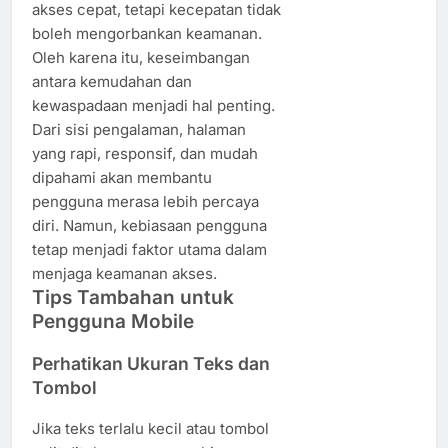
akses cepat, tetapi kecepatan tidak
boleh mengorbankan keamanan.
Oleh karena itu, keseimbangan
antara kemudahan dan
kewaspadaan menjadi hal penting.
Dari sisi pengalaman, halaman
yang rapi, responsif, dan mudah
dipahami akan membantu
pengguna merasa lebih percaya
diri. Namun, kebiasaan pengguna
tetap menjadi faktor utama dalam
menjaga keamanan akses.
Tips Tambahan untuk
Pengguna Mobile
Perhatikan Ukuran Teks dan
Tombol
Jika teks terlalu kecil atau tombol