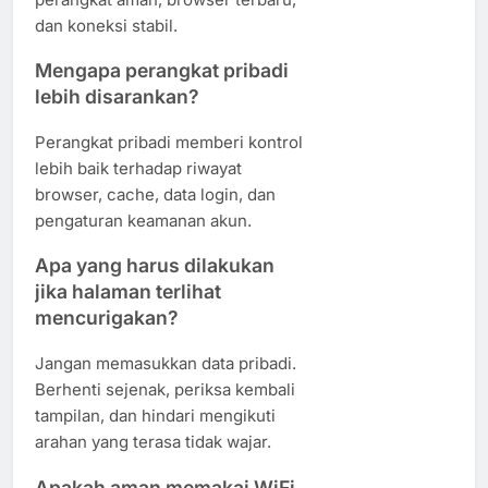
dan koneksi stabil.
Mengapa perangkat pribadi
lebih disarankan?
Perangkat pribadi memberi kontrol
lebih baik terhadap riwayat
browser, cache, data login, dan
pengaturan keamanan akun.
Apa yang harus dilakukan
jika halaman terlihat
mencurigakan?
Jangan memasukkan data pribadi.
Berhenti sejenak, periksa kembali
tampilan, dan hindari mengikuti
arahan yang terasa tidak wajar.
Apakah aman memakai WiFi