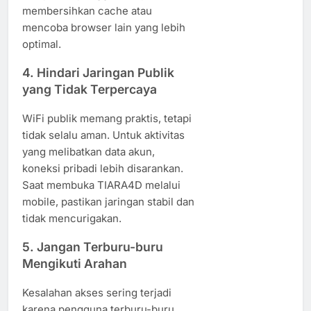
membersihkan cache atau
mencoba browser lain yang lebih
optimal.
4. Hindari Jaringan Publik
yang Tidak Terpercaya
WiFi publik memang praktis, tetapi
tidak selalu aman. Untuk aktivitas
yang melibatkan data akun,
koneksi pribadi lebih disarankan.
Saat membuka TIARA4D melalui
mobile, pastikan jaringan stabil dan
tidak mencurigakan.
5. Jangan Terburu-buru
Mengikuti Arahan
Kesalahan akses sering terjadi
karena pengguna terburu-buru.