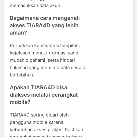
memasukkan data akun.
Bagaimana cara mengenali
akses TIARA4D yang lebih
aman?
Perhatikan konsistensi tampilan,
kejelasan menu, informasi yang
mudah dipahami, serta hindari
halaman yang meminta data secara
berlebihan.
Apakah TIARA4D bisa
diakses melalui perangkat
mobile?
TIARA4D sering dicari oleh
pengguna mobile karena
kebutuhan akses praktis. Pastikan
perangkat aman, browser terbaru,