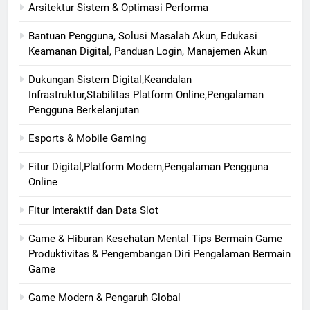
Arsitektur Sistem & Optimasi Performa
Bantuan Pengguna, Solusi Masalah Akun, Edukasi
Keamanan Digital, Panduan Login, Manajemen Akun
Dukungan Sistem Digital,Keandalan
Infrastruktur,Stabilitas Platform Online,Pengalaman
Pengguna Berkelanjutan
Esports & Mobile Gaming
Fitur Digital,Platform Modern,Pengalaman Pengguna
Online
Fitur Interaktif dan Data Slot
Game & Hiburan Kesehatan Mental Tips Bermain Game
Produktivitas & Pengembangan Diri Pengalaman Bermain
Game
Game Modern & Pengaruh Global