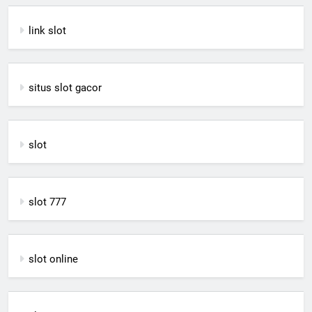
link slot
situs slot gacor
slot
slot 777
slot online