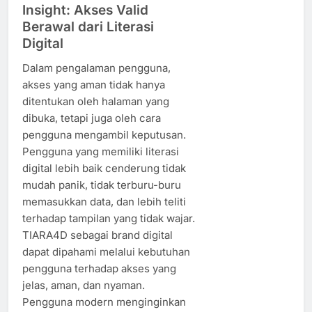
Insight: Akses Valid
Berawal dari Literasi
Digital
Dalam pengalaman pengguna,
akses yang aman tidak hanya
ditentukan oleh halaman yang
dibuka, tetapi juga oleh cara
pengguna mengambil keputusan.
Pengguna yang memiliki literasi
digital lebih baik cenderung tidak
mudah panik, tidak terburu-buru
memasukkan data, dan lebih teliti
terhadap tampilan yang tidak wajar.
TIARA4D sebagai brand digital
dapat dipahami melalui kebutuhan
pengguna terhadap akses yang
jelas, aman, dan nyaman.
Pengguna modern menginginkan