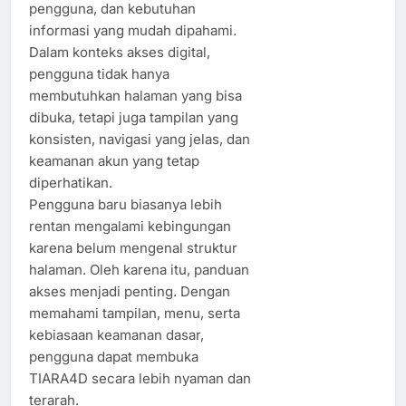
pengguna, dan kebutuhan
informasi yang mudah dipahami.
Dalam konteks akses digital,
pengguna tidak hanya
membutuhkan halaman yang bisa
dibuka, tetapi juga tampilan yang
konsisten, navigasi yang jelas, dan
keamanan akun yang tetap
diperhatikan.
Pengguna baru biasanya lebih
rentan mengalami kebingungan
karena belum mengenal struktur
halaman. Oleh karena itu, panduan
akses menjadi penting. Dengan
memahami tampilan, menu, serta
kebiasaan keamanan dasar,
pengguna dapat membuka
TIARA4D secara lebih nyaman dan
terarah.