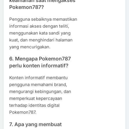
keamanan saat mengakses
Pokemon787?
Pengguna sebaiknya memastikan
informasi akses dengan teliti,
menggunakan kata sandi yang
kuat, dan menghindari halaman
yang mencurigakan.
6. Mengapa Pokemon787
perlu konten informatif?
Konten informatif membantu
pengguna memahami brand,
mengurangi kebingungan, dan
memperkuat kepercayaan
terhadap identitas digital
Pokemon787.
7. Apa yang membuat