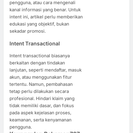
pengguna, atau cara mengenali
kanal informasi yang benar. Untuk
intent ini, artikel perlu memberikan
edukasi yang objektif, bukan
sekadar promosi.
Intent Transactional
Intent transactional biasanya
berkaitan dengan tindakan
lanjutan, seperti mendaftar, masuk
akun, atau menggunakan fitur
tertentu. Namun, pembahasan
tetap perlu dilakukan secara
profesional. Hindari klaim yang
tidak memiliki dasar, dan fokus
pada aspek kejelasan proses,
keamanan, serta kenyamanan
pengguna.