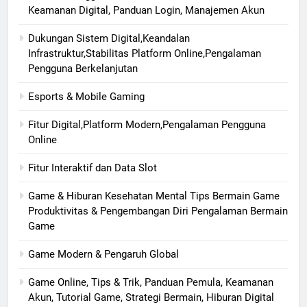
Keamanan Digital, Panduan Login, Manajemen Akun
Dukungan Sistem Digital,Keandalan
Infrastruktur,Stabilitas Platform Online,Pengalaman
Pengguna Berkelanjutan
Esports & Mobile Gaming
Fitur Digital,Platform Modern,Pengalaman Pengguna
Online
Fitur Interaktif dan Data Slot
Game & Hiburan Kesehatan Mental Tips Bermain Game
Produktivitas & Pengembangan Diri Pengalaman Bermain
Game
Game Modern & Pengaruh Global
Game Online, Tips & Trik, Panduan Pemula, Keamanan
Akun, Tutorial Game, Strategi Bermain, Hiburan Digital