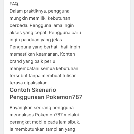
FAQ.
Dalam praktiknya, pengguna
mungkin memiliki kebutuhan
berbeda. Pengguna lama ingin
akses yang cepat. Pengguna baru
ingin panduan yang jelas.
Pengguna yang berhati-hati ingin
memastikan keamanan. Konten
brand yang baik perlu
menjembatani semua kebutuhan
tersebut tanpa membuat tulisan
terasa dipaksakan.
Contoh Skenario
Penggunaan Pokemon787
Bayangkan seorang pengguna
mengakses Pokemon787 melalui
perangkat mobile pada jam sibuk.
Ia membutuhkan tampilan yang