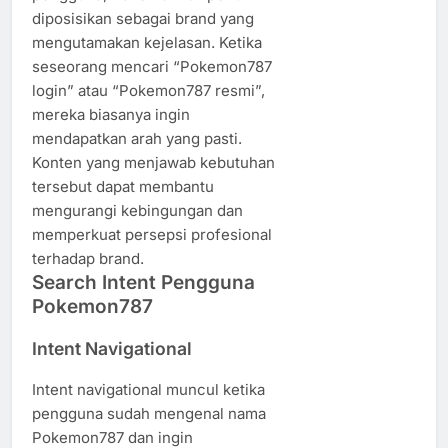
diposisikan sebagai brand yang
mengutamakan kejelasan. Ketika
seseorang mencari “Pokemon787
login” atau “Pokemon787 resmi”,
mereka biasanya ingin
mendapatkan arah yang pasti.
Konten yang menjawab kebutuhan
tersebut dapat membantu
mengurangi kebingungan dan
memperkuat persepsi profesional
terhadap brand.
Search Intent Pengguna
Pokemon787
Intent Navigational
Intent navigational muncul ketika
pengguna sudah mengenal nama
Pokemon787 dan ingin