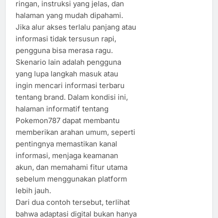
ringan, instruksi yang jelas, dan
halaman yang mudah dipahami.
Jika alur akses terlalu panjang atau
informasi tidak tersusun rapi,
pengguna bisa merasa ragu.
Skenario lain adalah pengguna
yang lupa langkah masuk atau
ingin mencari informasi terbaru
tentang brand. Dalam kondisi ini,
halaman informatif tentang
Pokemon787 dapat membantu
memberikan arahan umum, seperti
pentingnya memastikan kanal
informasi, menjaga keamanan
akun, dan memahami fitur utama
sebelum menggunakan platform
lebih jauh.
Dari dua contoh tersebut, terlihat
bahwa adaptasi digital bukan hanya