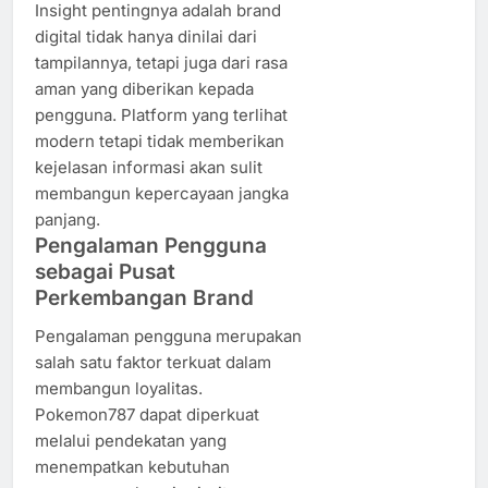
Insight pentingnya adalah brand
digital tidak hanya dinilai dari
tampilannya, tetapi juga dari rasa
aman yang diberikan kepada
pengguna. Platform yang terlihat
modern tetapi tidak memberikan
kejelasan informasi akan sulit
membangun kepercayaan jangka
panjang.
Pengalaman Pengguna
sebagai Pusat
Perkembangan Brand
Pengalaman pengguna merupakan
salah satu faktor terkuat dalam
membangun loyalitas.
Pokemon787 dapat diperkuat
melalui pendekatan yang
menempatkan kebutuhan