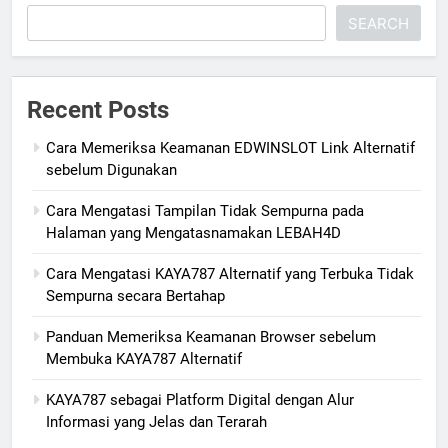
SEARCH
Recent Posts
Cara Memeriksa Keamanan EDWINSLOT Link Alternatif
sebelum Digunakan
Cara Mengatasi Tampilan Tidak Sempurna pada
Halaman yang Mengatasnamakan LEBAH4D
Cara Mengatasi KAYA787 Alternatif yang Terbuka Tidak
Sempurna secara Bertahap
Panduan Memeriksa Keamanan Browser sebelum
Membuka KAYA787 Alternatif
KAYA787 sebagai Platform Digital dengan Alur
Informasi yang Jelas dan Terarah