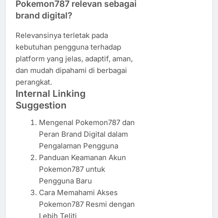
Pokemon787 relevan sebagai
brand digital?
Relevansinya terletak pada
kebutuhan pengguna terhadap
platform yang jelas, adaptif, aman,
dan mudah dipahami di berbagai
perangkat.
Internal Linking
Suggestion
Mengenal Pokemon787 dan
Peran Brand Digital dalam
Pengalaman Pengguna
Panduan Keamanan Akun
Pokemon787 untuk
Pengguna Baru
Cara Memahami Akses
Pokemon787 Resmi dengan
Lebih Teliti