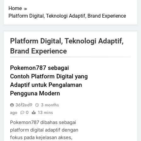
Home
Platform Digital, Teknologi Adaptif, Brand Experience
Platform Digital, Teknologi Adaptif,
Brand Experience
Pokemon787 sebagai
Contoh Platform Digital yang
Adaptif untuk Pengalaman
Pengguna Modern
36f2ed9
3 months
ago
0
13 mins
Pokemon787 dibahas sebagai
platform digital adaptif dengan
fokus pada kejelasan akses,