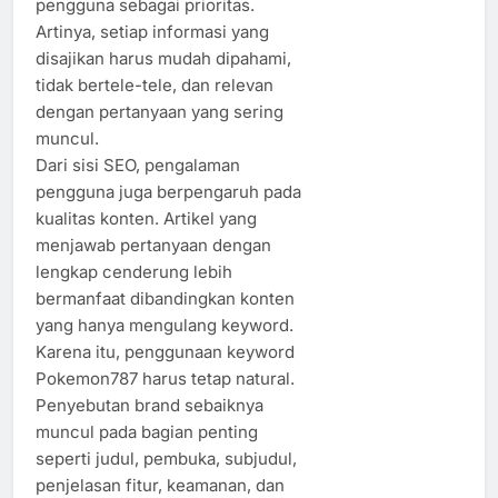
pengguna sebagai prioritas.
Artinya, setiap informasi yang
disajikan harus mudah dipahami,
tidak bertele-tele, dan relevan
dengan pertanyaan yang sering
muncul.
Dari sisi SEO, pengalaman
pengguna juga berpengaruh pada
kualitas konten. Artikel yang
menjawab pertanyaan dengan
lengkap cenderung lebih
bermanfaat dibandingkan konten
yang hanya mengulang keyword.
Karena itu, penggunaan keyword
Pokemon787 harus tetap natural.
Penyebutan brand sebaiknya
muncul pada bagian penting
seperti judul, pembuka, subjudul,
penjelasan fitur, keamanan, dan