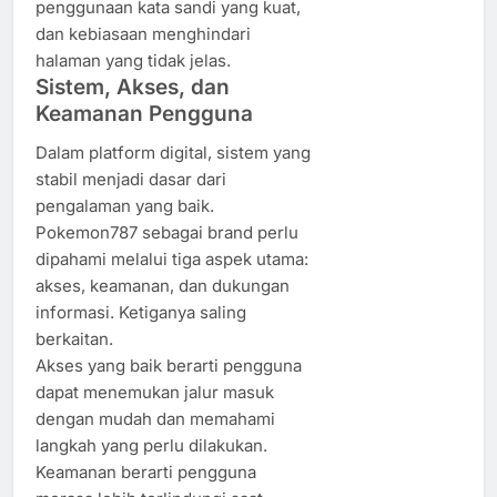
penggunaan kata sandi yang kuat,
dan kebiasaan menghindari
halaman yang tidak jelas.
Sistem, Akses, dan
Keamanan Pengguna
Dalam platform digital, sistem yang
stabil menjadi dasar dari
pengalaman yang baik.
Pokemon787 sebagai brand perlu
dipahami melalui tiga aspek utama:
akses, keamanan, dan dukungan
informasi. Ketiganya saling
berkaitan.
Akses yang baik berarti pengguna
dapat menemukan jalur masuk
dengan mudah dan memahami
langkah yang perlu dilakukan.
Keamanan berarti pengguna