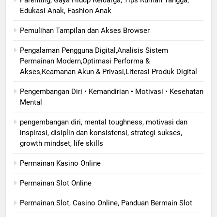
Edukasi Anak, Fashion Anak
Pemulihan Tampilan dan Akses Browser
Pengalaman Pengguna Digital,Analisis Sistem
Permainan Modern,Optimasi Performa &
Akses,Keamanan Akun & Privasi,Literasi Produk Digital
Pengembangan Diri • Kemandirian • Motivasi • Kesehatan
Mental
pengembangan diri, mental toughness, motivasi dan
inspirasi, disiplin dan konsistensi, strategi sukses,
growth mindset, life skills
Permainan Kasino Online
Permainan Slot Online
Permainan Slot, Casino Online, Panduan Bermain Slot