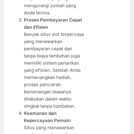
mengurangi jumlah yang
Anda terima.
Proses Pembayaran Cepat
dan Efisien
Banyak situs slot terpercaya
yang menawarkan
pembayaran cepat dan
tanpa biaya tambahan juga
memiliki sistem penarikan
yang efisien. Setelah Anda
memenangkan hadiah,
proses pencairan
kemenangan biasanya
dilakukan dalam waktu
singkat tanpa hambatan.
Keamanan dan
Kepercayaan Pemain
Situs yang menawarkan