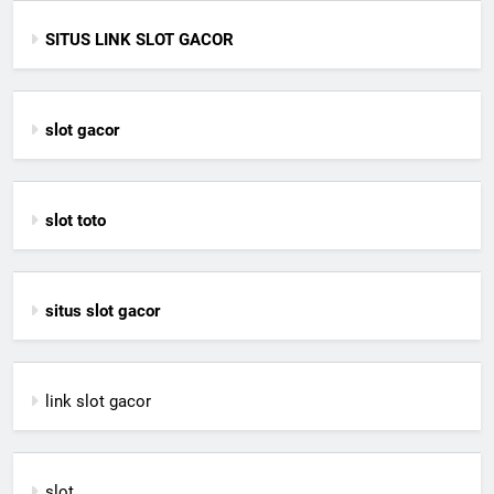
SITUS LINK SLOT GACOR
slot gacor
slot toto
situs slot gacor
link slot gacor
slot