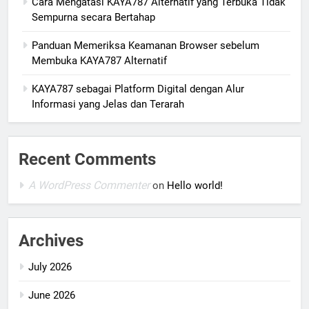
Cara Mengatasi KAYA787 Alternatif yang Terbuka Tidak
Sempurna secara Bertahap
Panduan Memeriksa Keamanan Browser sebelum
Membuka KAYA787 Alternatif
KAYA787 sebagai Platform Digital dengan Alur
Informasi yang Jelas dan Terarah
Recent Comments
A WordPress Commenter
on
Hello world!
Archives
July 2026
June 2026