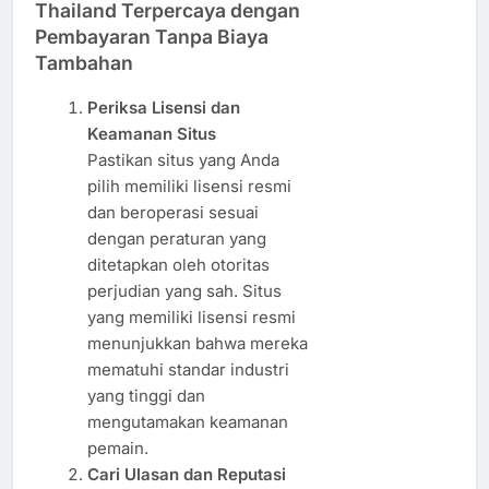
Thailand Terpercaya dengan
Pembayaran Tanpa Biaya
Tambahan
Periksa Lisensi dan
Keamanan Situs
Pastikan situs yang Anda
pilih memiliki lisensi resmi
dan beroperasi sesuai
dengan peraturan yang
ditetapkan oleh otoritas
perjudian yang sah. Situs
yang memiliki lisensi resmi
menunjukkan bahwa mereka
mematuhi standar industri
yang tinggi dan
mengutamakan keamanan
pemain.
Cari Ulasan dan Reputasi