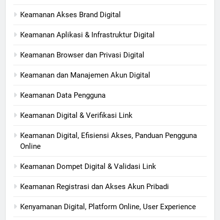
Keamanan Akses Brand Digital
Keamanan Aplikasi & Infrastruktur Digital
Keamanan Browser dan Privasi Digital
Keamanan dan Manajemen Akun Digital
Keamanan Data Pengguna
Keamanan Digital & Verifikasi Link
Keamanan Digital, Efisiensi Akses, Panduan Pengguna
Online
Keamanan Dompet Digital & Validasi Link
Keamanan Registrasi dan Akses Akun Pribadi
Kenyamanan Digital, Platform Online, User Experience