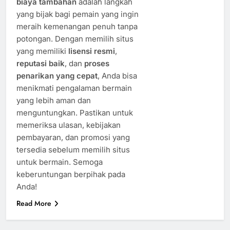
biaya tambahan
adalah langkah
yang bijak bagi pemain yang ingin
meraih kemenangan penuh tanpa
potongan. Dengan memilih situs
yang memiliki
lisensi resmi
,
reputasi baik
, dan
proses
penarikan yang cepat
, Anda bisa
menikmati pengalaman bermain
yang lebih aman dan
menguntungkan. Pastikan untuk
memeriksa ulasan, kebijakan
pembayaran, dan promosi yang
tersedia sebelum memilih situs
untuk bermain. Semoga
keberuntungan berpihak pada
Anda!
Read More