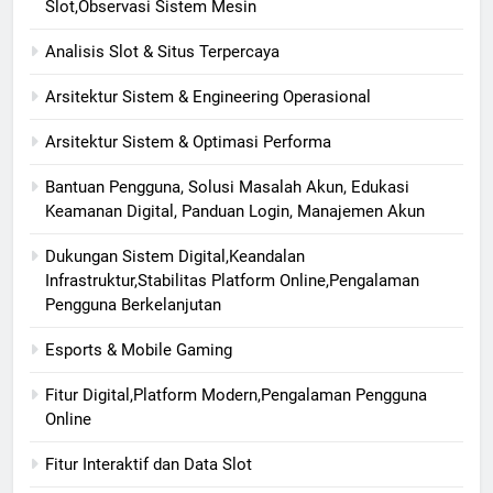
Slot,Observasi Sistem Mesin
Analisis Slot & Situs Terpercaya
Arsitektur Sistem & Engineering Operasional
Arsitektur Sistem & Optimasi Performa
Bantuan Pengguna, Solusi Masalah Akun, Edukasi
Keamanan Digital, Panduan Login, Manajemen Akun
Dukungan Sistem Digital,Keandalan
Infrastruktur,Stabilitas Platform Online,Pengalaman
Pengguna Berkelanjutan
Esports & Mobile Gaming
Fitur Digital,Platform Modern,Pengalaman Pengguna
Online
Fitur Interaktif dan Data Slot