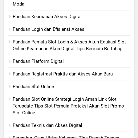
Modal
Panduan Keamanan Akses Digital
Panduan Login dan Efisiensi Akses
Panduan Pemula Slot Login & Akses Akun Edukasi Slot
Online Keamanan Akun Digital Tips Bermain Bertahap
Panduan Platform Digital
Panduan Registrasi Praktis dan Akses Akun Baru
Panduan Slot Online
Panduan Slot Online Strategi Login Aman Link Slot
Terupdate Tips Slot Pemula Proteksi Akun Slot Promo
Slot Online
Panduan Teknis dan Akses Digital
Parenting, Gaya Hidup Keluarga, Tips Rumah Tangga,