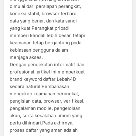
dimulai dari persiapan perangkat,
koneksi stabil, browser terbaru,
data yang benar, dan kata sandi
yang kuat.Perangkat pribadi
memberi kendali lebih besar, tetapi
keamanan tetap bergantung pada
kebiasaan pengguna dalam
menjaga akses.
Dengan pendekatan informatif dan
profesional, artikel ini memperkuat
brand keyword daftar Lebah4D
secara natural.Pembahasan
mencakup keamanan perangkat,
pengisian data, browser, verifikasi,
pengalaman mobile, pengelolaan
akun, serta kesalahan umum yang
perlu dihindari.Pada akhirnya,
proses daftar yang aman adalah