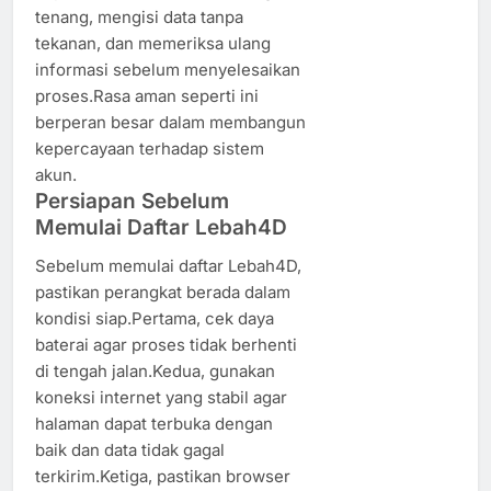
tenang, mengisi data tanpa
tekanan, dan memeriksa ulang
informasi sebelum menyelesaikan
proses.Rasa aman seperti ini
berperan besar dalam membangun
kepercayaan terhadap sistem
akun.
Persiapan Sebelum
Memulai Daftar Lebah4D
Sebelum memulai daftar Lebah4D,
pastikan perangkat berada dalam
kondisi siap.Pertama, cek daya
baterai agar proses tidak berhenti
di tengah jalan.Kedua, gunakan
koneksi internet yang stabil agar
halaman dapat terbuka dengan
baik dan data tidak gagal
terkirim.Ketiga, pastikan browser