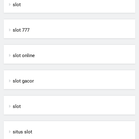
slot
slot 777
slot online
slot gacor
slot
situs slot