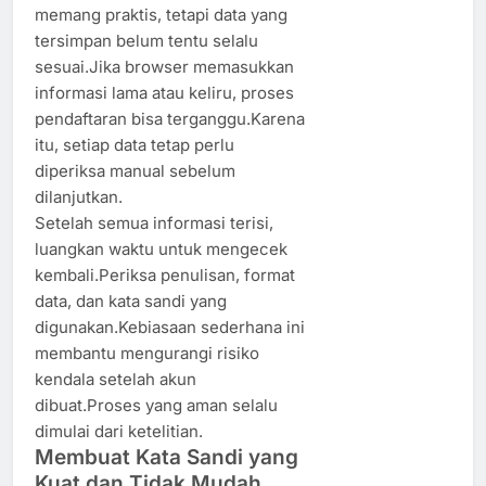
memang praktis, tetapi data yang
tersimpan belum tentu selalu
sesuai.Jika browser memasukkan
informasi lama atau keliru, proses
pendaftaran bisa terganggu.Karena
itu, setiap data tetap perlu
diperiksa manual sebelum
dilanjutkan.
Setelah semua informasi terisi,
luangkan waktu untuk mengecek
kembali.Periksa penulisan, format
data, dan kata sandi yang
digunakan.Kebiasaan sederhana ini
membantu mengurangi risiko
kendala setelah akun
dibuat.Proses yang aman selalu
dimulai dari ketelitian.
Membuat Kata Sandi yang
Kuat dan Tidak Mudah