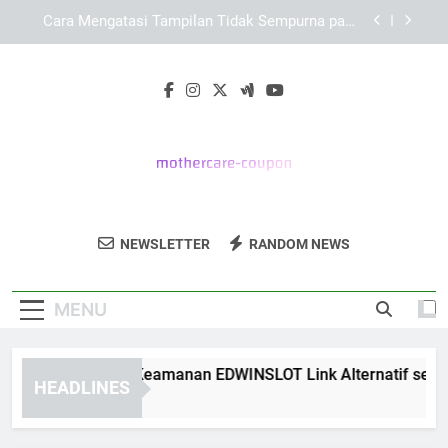
Skip
Cara Mengatasi KAYA787 Alternatif yang Terbuka
to
Tidak Sempurna secara Bertahap
content
Panduan Memeriksa Keamanan Browser sebelum
Membuka KAYA787 Alternatif
Cara Memeriksa Keamanan EDWINSLOT Link
Alternatif sebelum Digunakan
Cara Mengatasi Tampilan Tidak Sempurna pada
Halaman yang Mengatasnamakan LEBAH4D
Cara Mengatasi KAYA787 Alternatif yang Terbuka
Tidak Sempurna secara Bertahap
Mother Care
Dapatkan Kupon Dan Diskon Produk Bayi Di
Panduan Memeriksa Keamanan Browser sebelum
NEWSLETTER
RANDOM NEWS
Coupon
Membuka KAYA787 Alternatif
Mother Care Coupon.
MENU
ara Memeriksa Keamanan EDWINSLOT Link Alternatif sebelu
HEADLINES
 Weeks Ago