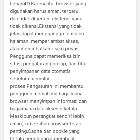
Lebah4D.Karena itu, browser yang
digunakan harus aman, terbaru,
dan tidak dipenuhi ekstensi yang
tidak dikenal.Ekstensi yang tidak
jelas dapat mengganggu tampilan
halaman, memperlambat akses,
atau menimbulkan risiko privasi.
Pengguna dapat memeriksa izin
situs, pengaturan pop-up, dan fitur
penyimpanan data otomatis
sebelum memulai
proses.Pengaturan ini membantu
pengguna memahami bagaimana
browser menyimpan informasi dan
bagaimana data akses dikelola.
Meskipun perangkat sendiri lebih
aman, kebersihan browser tetap
penting.Cache dan cookie yang
terlalu penuh dapat membuat