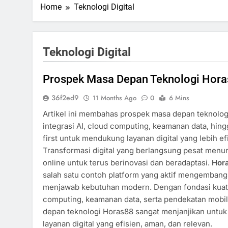
Home
Teknologi Digital
Teknologi Digital
Prospek Masa Depan Teknologi Hor
36f2ed9
11 Months Ago
0
6 Mins
Artikel ini membahas prospek masa depan teknolo
integrasi AI, cloud computing, keamanan data, hing
first untuk mendukung layanan digital yang lebih efi
Transformasi digital yang berlangsung pesat menun
online untuk terus berinovasi dan beradaptasi.
Hor
salah satu contoh platform yang aktif mengembang
menjawab kebutuhan modern. Dengan fondasi kuat
computing, keamanan data, serta pendekatan mobil
depan teknologi Horas88 sangat menjanjikan untu
layanan digital yang efisien, aman, dan relevan.