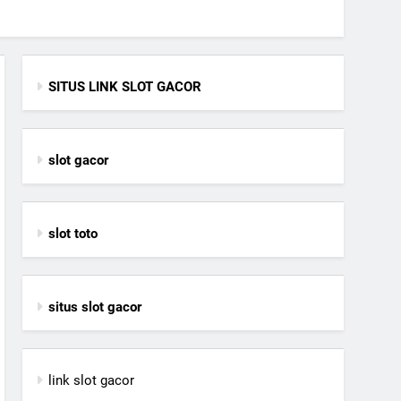
SITUS LINK SLOT GACOR
slot gacor
slot toto
situs slot gacor
link slot gacor