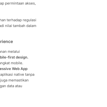
ap permintaan akses,
han terhadap regulasi
adi nilai tambah dalam
erience
nan melalui
ile-first design.
angkat mobile.
ressive Web App
plikasi native tanpa
juga memastikan
gan data atau