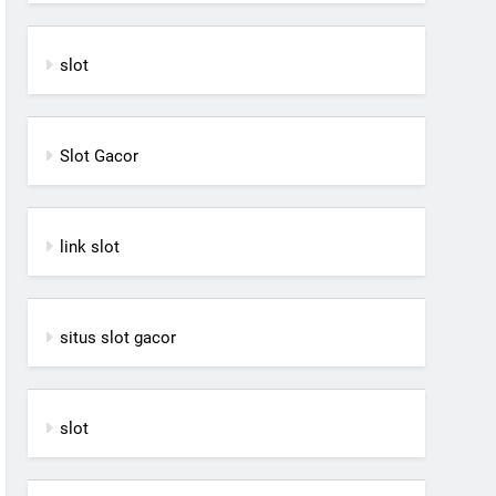
slot
Slot Gacor
link slot
situs slot gacor
slot