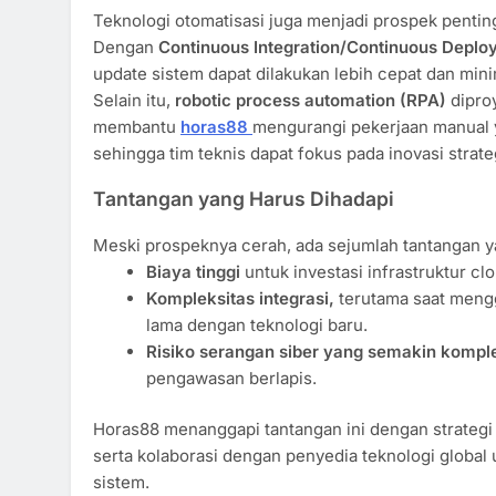
Teknologi otomatisasi juga menjadi prospek pentin
Dengan
Continuous Integration/Continuous Deplo
update sistem dapat dilakukan lebih cepat dan mini
Selain itu,
robotic process automation (RPA)
dipro
membantu
horas88
mengurangi pekerjaan manual y
sehingga tim teknis dapat fokus pada inovasi strate
Tantangan yang Harus Dihadapi
Meski prospeknya cerah, ada sejumlah tantangan ya
Biaya tinggi
untuk investasi infrastruktur cl
Kompleksitas integrasi,
terutama saat meng
lama dengan teknologi baru.
Risiko serangan siber yang semakin kompl
pengawasan berlapis.
Horas88 menanggapi tantangan ini dengan strateg
serta kolaborasi dengan penyedia teknologi globa
sistem.