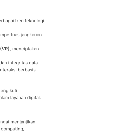
rbagai tren teknologi
emperluas jangkauan
 (VR),
menciptakan
n integritas data.
teraksi berbasis
engikuti
lam layanan digital.
angat menjanjikan
d computing,