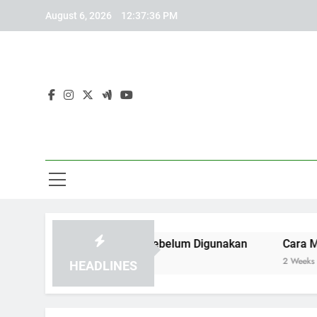
Skip
August 6, 2026
12:37:37 PM
to
content
Mot
Dapatkan 
ink Alternatif sebelum Digunakan
Cara Mengatasi T
2 Weeks Ago
HEADLINES