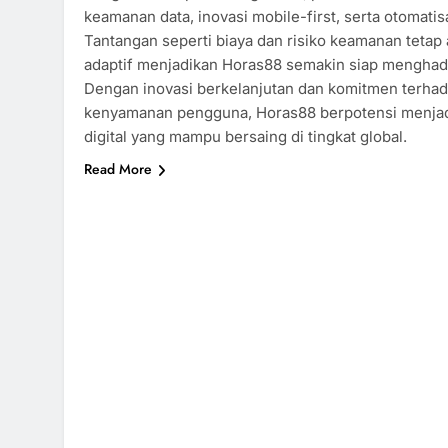
keamanan data, inovasi mobile-first, serta otomatis
Tantangan seperti biaya dan risiko keamanan tetap 
adaptif menjadikan Horas88 semakin siap menghadap
Dengan inovasi berkelanjutan dan komitmen terha
kenyamanan pengguna, Horas88 berpotensi menjadi
digital yang mampu bersaing di tingkat global.
Read More