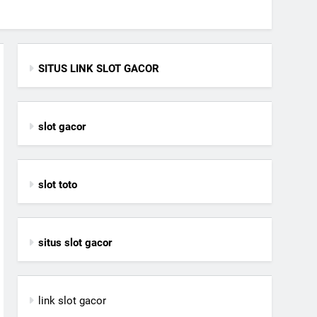
SITUS LINK SLOT GACOR
slot gacor
slot toto
situs slot gacor
link slot gacor