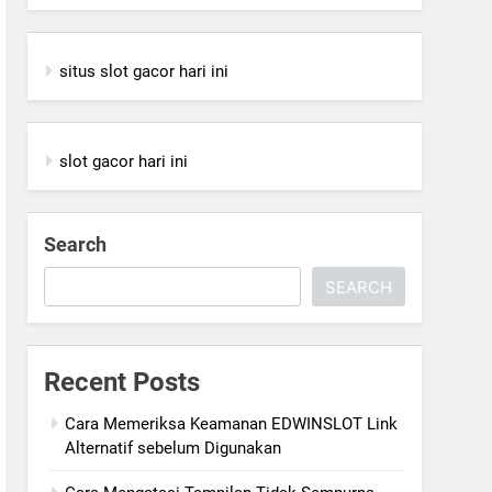
situs slot gacor hari ini
slot gacor hari ini
Search
SEARCH
Recent Posts
Cara Memeriksa Keamanan EDWINSLOT Link
Alternatif sebelum Digunakan