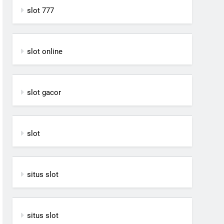
slot 777
slot online
slot gacor
slot
situs slot
situs slot