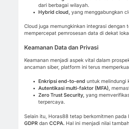
dari berbagai wilayah.
Hybrid cloud,
yang menggabungkan clou
Cloud juga memungkinkan integrasi dengan t
mempercepat pemrosesan data di dekat loka
Keamanan Data dan Privasi
Keamanan menjadi aspek vital dalam prospek
ancaman siber, platform ini terus memperkuat
Enkripsi end-to-end
untuk melindungi 
Autentikasi multi-faktor (MFA),
memasti
Zero Trust Security,
yang memverifikasi
terpercaya.
Selain itu, Horas88 tetap berkomitmen pada k
GDPR
dan
CCPA.
Hal ini menjadi nilai tam