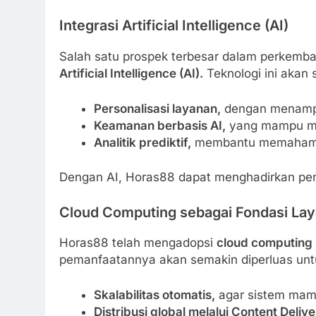
Integrasi Artificial Intelligence (AI)
Salah satu prospek terbesar dalam perkemb
Artificial Intelligence (AI).
Teknologi ini akan 
Personalisasi layanan,
dengan menampil
Keamanan berbasis AI,
yang mampu men
Analitik prediktif,
membantu memahami p
Dengan AI, Horas88 dapat menghadirkan peng
Cloud Computing sebagai Fondasi La
Horas88 telah mengadopsi
cloud computing
pemanfaatannya akan semakin diperluas un
Skalabilitas otomatis,
agar sistem mamp
Distribusi global melalui Content Deli