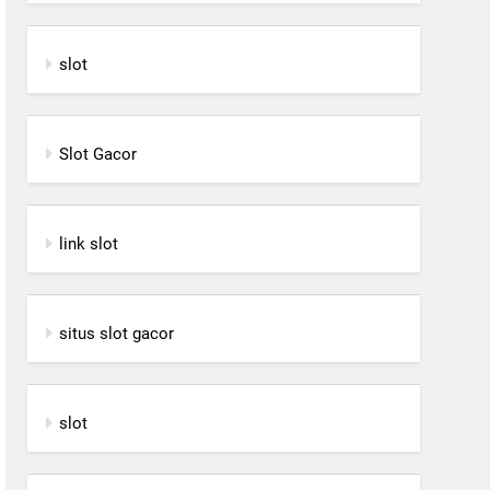
slot
Slot Gacor
link slot
situs slot gacor
slot