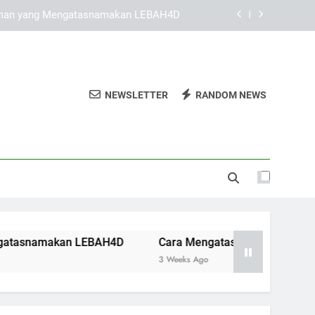
laman yang Mengatasnamakan LEBAH4D
rbuka Tidak Sempurna secara Bertahap
sebelum Membuka KAYA787 Alternatif
NEWSLETTER
RANDOM NEWS
T Link Alternatif sebelum Digunakan
laman yang Mengatasnamakan LEBAH4D
rbuka Tidak Sempurna secara Bertahap
sebelum Membuka KAYA787 Alternatif
makan LEBAH4D
Cara Mengatasi KAYA787 Alternatif yan
3 Weeks Ago