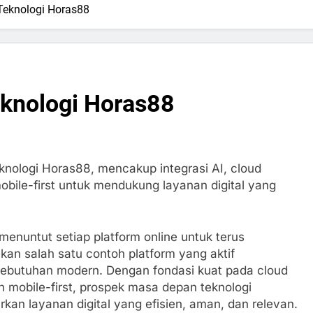
eknologi Horas88
knologi Horas88
knologi Horas88, mencakup integrasi AI, cloud
bile-first untuk mendukung layanan digital yang
menuntut setiap platform online untuk terus
an salah satu contoh platform yang aktif
butuhan modern. Dengan fondasi kuat pada cloud
 mobile-first, prospek masa depan teknologi
an layanan digital yang efisien, aman, dan relevan.