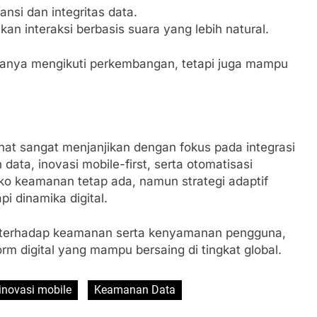
si dan integritas data.
n interaksi berbasis suara yang lebih natural.
hanya mengikuti perkembangan, tetapi juga mampu
ihat sangat menjanjikan dengan fokus pada integrasi
ata, inovasi mobile-first, serta otomatisasi
iko keamanan tetap ada, namun strategi adaptif
 dinamika digital.
n terhadap keamanan serta kenyamanan pengguna,
rm digital yang mampu bersaing di tingkat global.
inovasi mobile
Keamanan Data