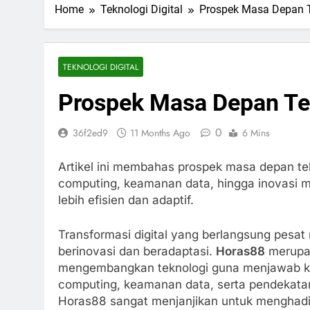
Home
Teknologi Digital
Prospek Masa Depan T
TEKNOLOGI DIGITAL
Prospek Masa Depan Te
0
36f2ed9
11 Months Ago
6 Mins
Artikel ini membahas prospek masa depan te
computing, keamanan data, hingga inovasi mo
lebih efisien dan adaptif.
Transformasi digital yang berlangsung pesat 
berinovasi dan beradaptasi.
Horas88
merupak
mengembangkan teknologi guna menjawab ke
computing, keamanan data, serta pendekatan
Horas88 sangat menjanjikan untuk menghadirk