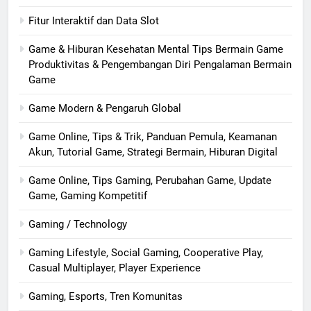
Fitur Interaktif dan Data Slot
Game & Hiburan Kesehatan Mental Tips Bermain Game
Produktivitas & Pengembangan Diri Pengalaman Bermain
Game
Game Modern & Pengaruh Global
Game Online, Tips & Trik, Panduan Pemula, Keamanan
Akun, Tutorial Game, Strategi Bermain, Hiburan Digital
Game Online, Tips Gaming, Perubahan Game, Update
Game, Gaming Kompetitif
Gaming / Technology
Gaming Lifestyle, Social Gaming, Cooperative Play,
Casual Multiplayer, Player Experience
Gaming, Esports, Tren Komunitas