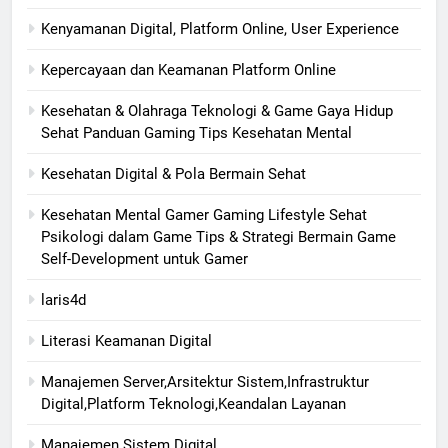
Kenyamanan Digital, Platform Online, User Experience
Kepercayaan dan Keamanan Platform Online
Kesehatan & Olahraga Teknologi & Game Gaya Hidup
Sehat Panduan Gaming Tips Kesehatan Mental
Kesehatan Digital & Pola Bermain Sehat
Kesehatan Mental Gamer Gaming Lifestyle Sehat
Psikologi dalam Game Tips & Strategi Bermain Game
Self-Development untuk Gamer
laris4d
Literasi Keamanan Digital
Manajemen Server,Arsitektur Sistem,Infrastruktur
Digital,Platform Teknologi,Keandalan Layanan
Manajemen Sistem Digital