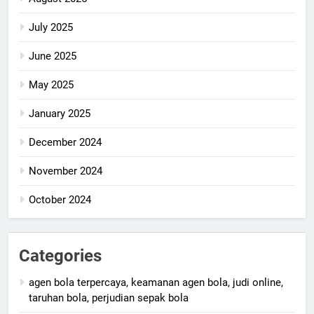
July 2025
June 2025
May 2025
January 2025
December 2024
November 2024
October 2024
Categories
agen bola terpercaya, keamanan agen bola, judi online,
taruhan bola, perjudian sepak bola