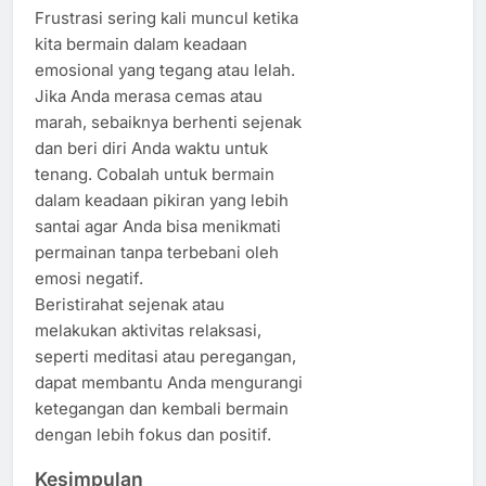
Frustrasi sering kali muncul ketika
kita bermain dalam keadaan
emosional yang tegang atau lelah.
Jika Anda merasa cemas atau
marah, sebaiknya berhenti sejenak
dan beri diri Anda waktu untuk
tenang. Cobalah untuk bermain
dalam keadaan pikiran yang lebih
santai agar Anda bisa menikmati
permainan tanpa terbebani oleh
emosi negatif.
Beristirahat sejenak atau
melakukan aktivitas relaksasi,
seperti meditasi atau peregangan,
dapat membantu Anda mengurangi
ketegangan dan kembali bermain
dengan lebih fokus dan positif.
Kesimpulan