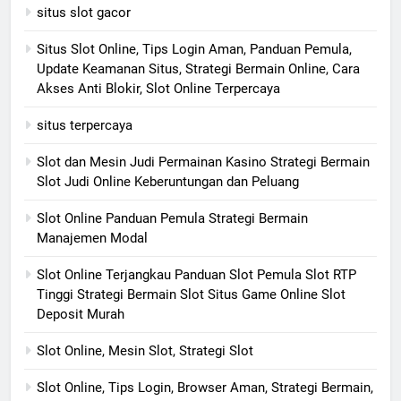
situs slot gacor
Situs Slot Online, Tips Login Aman, Panduan Pemula,
Update Keamanan Situs, Strategi Bermain Online, Cara
Akses Anti Blokir, Slot Online Terpercaya
situs terpercaya
Slot dan Mesin Judi Permainan Kasino Strategi Bermain
Slot Judi Online Keberuntungan dan Peluang
Slot Online Panduan Pemula Strategi Bermain
Manajemen Modal
Slot Online Terjangkau Panduan Slot Pemula Slot RTP
Tinggi Strategi Bermain Slot Situs Game Online Slot
Deposit Murah
Slot Online, Mesin Slot, Strategi Slot
Slot Online, Tips Login, Browser Aman, Strategi Bermain,