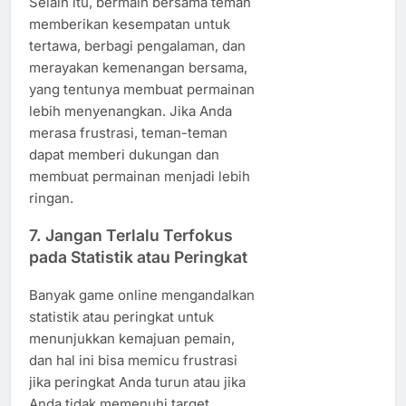
Selain itu, bermain bersama teman
memberikan kesempatan untuk
tertawa, berbagi pengalaman, dan
merayakan kemenangan bersama,
yang tentunya membuat permainan
lebih menyenangkan. Jika Anda
merasa frustrasi, teman-teman
dapat memberi dukungan dan
membuat permainan menjadi lebih
ringan.
7.
Jangan Terlalu Terfokus
pada Statistik atau Peringkat
Banyak game online mengandalkan
statistik atau peringkat untuk
menunjukkan kemajuan pemain,
dan hal ini bisa memicu frustrasi
jika peringkat Anda turun atau jika
Anda tidak memenuhi target