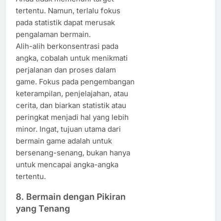
tertentu. Namun, terlalu fokus
pada statistik dapat merusak
pengalaman bermain.
Alih-alih berkonsentrasi pada
angka, cobalah untuk menikmati
perjalanan dan proses dalam
game. Fokus pada pengembangan
keterampilan, penjelajahan, atau
cerita, dan biarkan statistik atau
peringkat menjadi hal yang lebih
minor. Ingat, tujuan utama dari
bermain game adalah untuk
bersenang-senang, bukan hanya
untuk mencapai angka-angka
tertentu.
8.
Bermain dengan Pikiran
yang Tenang