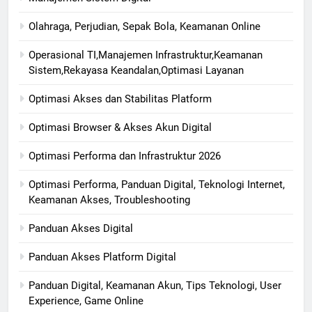
Olahraga, Perjudian, Sepak Bola, Keamanan Online
Operasional TI,Manajemen Infrastruktur,Keamanan
Sistem,Rekayasa Keandalan,Optimasi Layanan
Optimasi Akses dan Stabilitas Platform
Optimasi Browser & Akses Akun Digital
Optimasi Performa dan Infrastruktur 2026
Optimasi Performa, Panduan Digital, Teknologi Internet,
Keamanan Akses, Troubleshooting
Panduan Akses Digital
Panduan Akses Platform Digital
Panduan Digital, Keamanan Akun, Tips Teknologi, User
Experience, Game Online