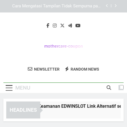
Skip
Cara Mengatasi KAYA787 Alternatif yang Terbuka
to
Tidak Sempurna secara Bertahap
content
Panduan Memeriksa Keamanan Browser sebelum
Membuka KAYA787 Alternatif
Cara Memeriksa Keamanan EDWINSLOT Link
Alternatif sebelum Digunakan
Cara Mengatasi Tampilan Tidak Sempurna pada
Halaman yang Mengatasnamakan LEBAH4D
Cara Mengatasi KAYA787 Alternatif yang Terbuka
Tidak Sempurna secara Bertahap
Mother Care
Dapatkan Kupon Dan Diskon Produk Bayi Di
Panduan Memeriksa Keamanan Browser sebelum
NEWSLETTER
RANDOM NEWS
Coupon
Membuka KAYA787 Alternatif
Mother Care Coupon.
MENU
ra Memeriksa Keamanan EDWINSLOT Link Alternatif sebelum
HEADLINES
Weeks Ago