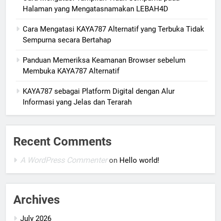
Halaman yang Mengatasnamakan LEBAH4D
Cara Mengatasi KAYA787 Alternatif yang Terbuka Tidak
Sempurna secara Bertahap
Panduan Memeriksa Keamanan Browser sebelum
Membuka KAYA787 Alternatif
KAYA787 sebagai Platform Digital dengan Alur
Informasi yang Jelas dan Terarah
Recent Comments
A WordPress Commenter
on
Hello world!
Archives
July 2026