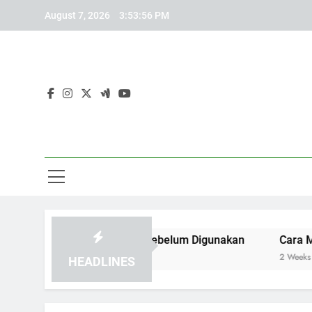
Skip
August 7, 2026
3:53:57 PM
to
content
Mot
Dapatkan 
Link Alternatif sebelum Digunakan
Cara Mengatasi T
2 Weeks Ago
HEADLINES