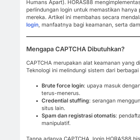
Humans Apart). HORAS88 mengimplementasikan
perlindungan login untuk memastikan hanya
mereka. Artikel ini membahas secara men
login
, manfaatnya bagi keamanan, serta da
Mengapa CAPTCHA Dibutuhkan?
CAPTCHA merupakan alat keamanan yang di
Teknologi ini melindungi sistem dari berbaga
Brute force login
: upaya masuk denga
terus-menerus.
Credential stuffing
: serangan menggun
situs lain.
Spam dan registrasi otomatis
: pendaft
manipulatif.
Tanpa adanya CAPTCHA, login HORAS88 bisa