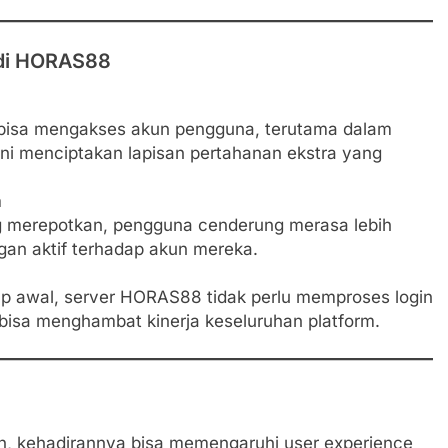
di HORAS88
bisa mengakses akun pengguna, terutama dalam
Ini menciptakan lapisan pertahanan ekstra yang
a
merepotkan, pengguna cenderung merasa lebih
gan aktif terhadap akun mereka.
ap awal, server HORAS88 tidak perlu memproses login
 bisa menghambat kinerja keseluruhan platform.
 kehadirannya bisa memengaruhi user experience