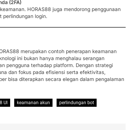
nda (2FA)
n keamanan. HORAS88 juga mendorong penggunaan
 perlindungan login.
HORAS88 merupakan contoh penerapan keamanan
eknologi ini bukan hanya menghalau serangan
an pengguna terhadap platform. Dengan strategi
dan fokus pada efisiensi serta efektivitas,
r bisa diterapkan secara elegan dalam pengalaman
 UI
keamanan akun
perlindungan bot