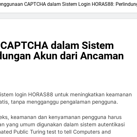
 Penggunaan CAPTCHA dalam Sistem Login HORAS88: Perlindun
n CAPTCHA dalam Sistem
dungan Akun dari Ancaman
sistem login HORAS88 untuk meningkatkan keamanan
matis, tanpa mengganggu pengalaman pengguna.
pleks, keamanan dan kenyamanan pengguna harus
tan yang umum digunakan dalam sistem autentikasi
d Public Turing test to tell Computers and