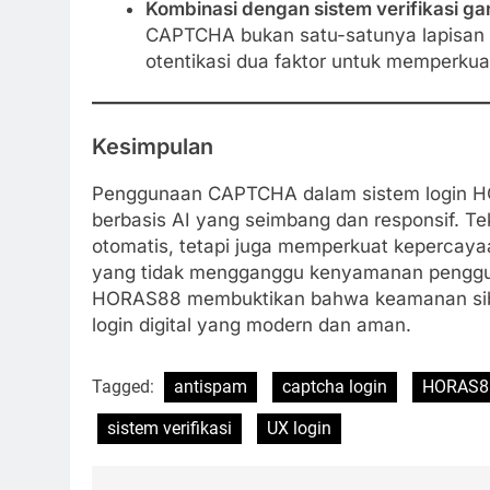
Kombinasi dengan sistem verifikasi ga
CAPTCHA bukan satu-satunya lapisa
otentikasi dua faktor untuk memperkuat
Kesimpulan
Penggunaan CAPTCHA dalam sistem login 
berbasis AI yang seimbang dan responsif. T
otomatis, tetapi juga memperkuat kepercaya
yang tidak mengganggu kenyamanan pengguna 
HORAS88 membuktikan bahwa keamanan sibe
login digital yang modern dan aman.
Tagged:
antispam
captcha login
HORAS88
sistem verifikasi
UX login