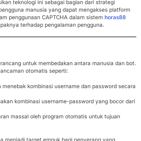
 teknologi ini sebagai bagian dari strategi
 pengguna manusia yang dapat mengakses platform
dalam penggunaan CAPTCHA dalam sistem
horas88
mpaknya terhadap pengalaman pengguna.
rancang untuk membedakan antara manusia dan bot.
i ancaman otomatis seperti:
n menebak kombinasi username dan password secara
akan kombinasi username-password yang bocor dari
aran massal oleh program otomatis untuk tujuan
 menjadi target empuk bagi penyerang yang