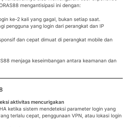
HORAS88 mengantisipasi ini dengan:
 ke-2 kali yang gagal, bukan setiap saat.
 pengguna yang login dari perangkat dan IP
onsif dan cepat dimuat di perangkat mobile dan
ORAS88 menjaga keseimbangan antara keamanan dan
8
ksi aktivitas mencurigakan
 ketika sistem mendeteksi parameter login yang
yang terlalu cepat, penggunaan VPN, atau lokasi login