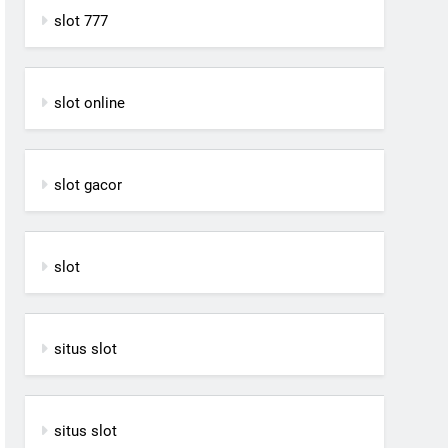
slot 777
slot online
slot gacor
slot
situs slot
situs slot