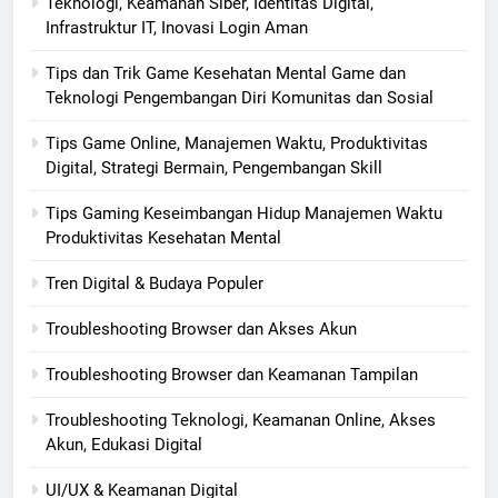
Teknologi, Keamanan Siber, Identitas Digital,
Infrastruktur IT, Inovasi Login Aman
Tips dan Trik Game Kesehatan Mental Game dan
Teknologi Pengembangan Diri Komunitas dan Sosial
Tips Game Online, Manajemen Waktu, Produktivitas
Digital, Strategi Bermain, Pengembangan Skill
Tips Gaming Keseimbangan Hidup Manajemen Waktu
Produktivitas Kesehatan Mental
Tren Digital & Budaya Populer
Troubleshooting Browser dan Akses Akun
Troubleshooting Browser dan Keamanan Tampilan
Troubleshooting Teknologi, Keamanan Online, Akses
Akun, Edukasi Digital
UI/UX & Keamanan Digital