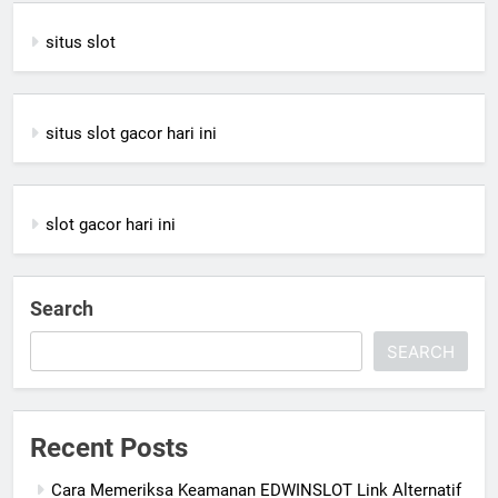
situs slot
situs slot gacor hari ini
slot gacor hari ini
Search
SEARCH
Recent Posts
Cara Memeriksa Keamanan EDWINSLOT Link Alternatif