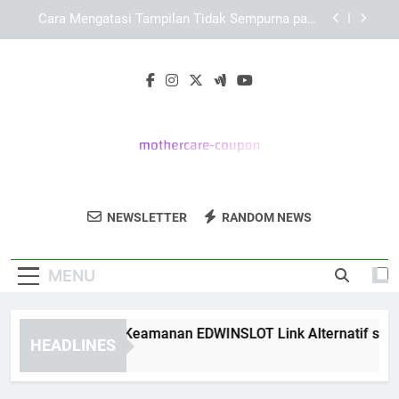
Skip
Cara Mengatasi KAYA787 Alternatif yang Terbuka
to
Tidak Sempurna secara Bertahap
content
Panduan Memeriksa Keamanan Browser sebelum
Membuka KAYA787 Alternatif
Cara Memeriksa Keamanan EDWINSLOT Link
Alternatif sebelum Digunakan
Cara Mengatasi Tampilan Tidak Sempurna pada
Halaman yang Mengatasnamakan LEBAH4D
Cara Mengatasi KAYA787 Alternatif yang Terbuka
Tidak Sempurna secara Bertahap
Mother Care
Dapatkan Kupon Dan Diskon Produk Bayi Di
Panduan Memeriksa Keamanan Browser sebelum
NEWSLETTER
RANDOM NEWS
Coupon
Membuka KAYA787 Alternatif
Mother Care Coupon.
MENU
ara Memeriksa Keamanan EDWINSLOT Link Alternatif sebelu
HEADLINES
 Weeks Ago