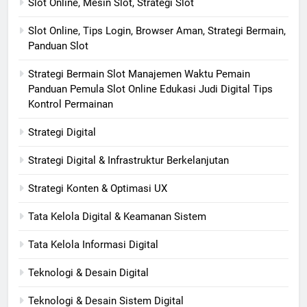
Slot Online, Mesin Slot, Strategi Slot
Slot Online, Tips Login, Browser Aman, Strategi Bermain,
Panduan Slot
Strategi Bermain Slot Manajemen Waktu Pemain
Panduan Pemula Slot Online Edukasi Judi Digital Tips
Kontrol Permainan
Strategi Digital
Strategi Digital & Infrastruktur Berkelanjutan
Strategi Konten & Optimasi UX
Tata Kelola Digital & Keamanan Sistem
Tata Kelola Informasi Digital
Teknologi & Desain Digital
Teknologi & Desain Sistem Digital