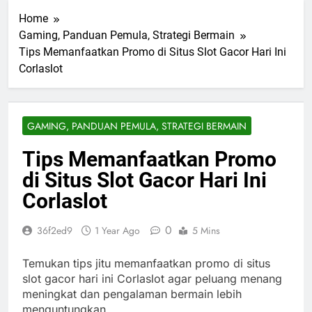
Home
Gaming, Panduan Pemula, Strategi Bermain
Tips Memanfaatkan Promo di Situs Slot Gacor Hari Ini
Corlaslot
GAMING, PANDUAN PEMULA, STRATEGI BERMAIN
Tips Memanfaatkan Promo
di Situs Slot Gacor Hari Ini
Corlaslot
0
36f2ed9
1 Year Ago
5 Mins
Temukan tips jitu memanfaatkan promo di situs
slot gacor hari ini Corlaslot agar peluang menang
meningkat dan pengalaman bermain lebih
menguntungkan.