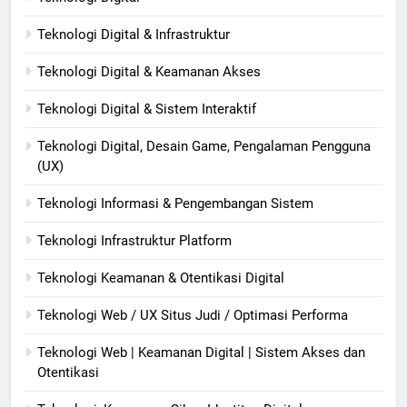
Teknologi Digital & Infrastruktur
Teknologi Digital & Keamanan Akses
Teknologi Digital & Sistem Interaktif
Teknologi Digital, Desain Game, Pengalaman Pengguna
(UX)
Teknologi Informasi & Pengembangan Sistem
Teknologi Infrastruktur Platform
Teknologi Keamanan & Otentikasi Digital
Teknologi Web / UX Situs Judi / Optimasi Performa
Teknologi Web | Keamanan Digital | Sistem Akses dan
Otentikasi