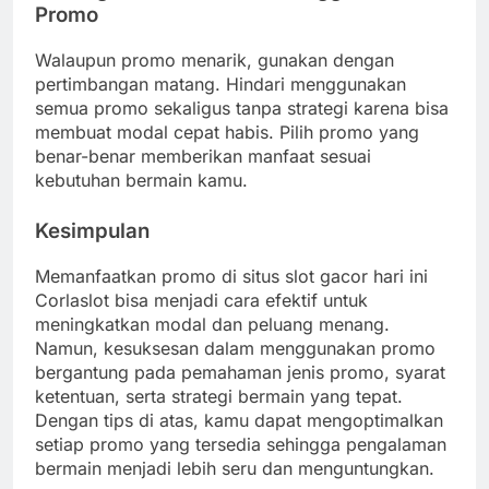
Promo
Walaupun promo menarik, gunakan dengan
pertimbangan matang. Hindari menggunakan
semua promo sekaligus tanpa strategi karena bisa
membuat modal cepat habis. Pilih promo yang
benar-benar memberikan manfaat sesuai
kebutuhan bermain kamu.
Kesimpulan
Memanfaatkan promo di situs slot gacor hari ini
Corlaslot bisa menjadi cara efektif untuk
meningkatkan modal dan peluang menang.
Namun, kesuksesan dalam menggunakan promo
bergantung pada pemahaman jenis promo, syarat
ketentuan, serta strategi bermain yang tepat.
Dengan tips di atas, kamu dapat mengoptimalkan
setiap promo yang tersedia sehingga pengalaman
bermain menjadi lebih seru dan menguntungkan.