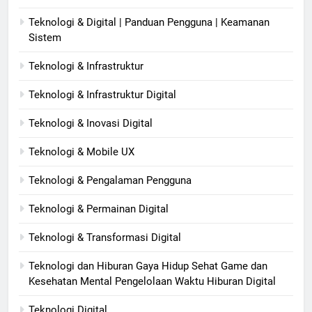
Teknologi & Digital | Panduan Pengguna | Keamanan
Sistem
Teknologi & Infrastruktur
Teknologi & Infrastruktur Digital
Teknologi & Inovasi Digital
Teknologi & Mobile UX
Teknologi & Pengalaman Pengguna
Teknologi & Permainan Digital
Teknologi & Transformasi Digital
Teknologi dan Hiburan Gaya Hidup Sehat Game dan
Kesehatan Mental Pengelolaan Waktu Hiburan Digital
Teknologi Digital