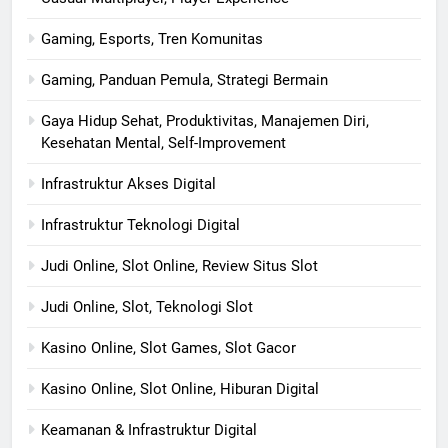
Gaming, Esports, Tren Komunitas
Gaming, Panduan Pemula, Strategi Bermain
Gaya Hidup Sehat, Produktivitas, Manajemen Diri,
Kesehatan Mental, Self-Improvement
Infrastruktur Akses Digital
Infrastruktur Teknologi Digital
Judi Online, Slot Online, Review Situs Slot
Judi Online, Slot, Teknologi Slot
Kasino Online, Slot Games, Slot Gacor
Kasino Online, Slot Online, Hiburan Digital
Keamanan & Infrastruktur Digital