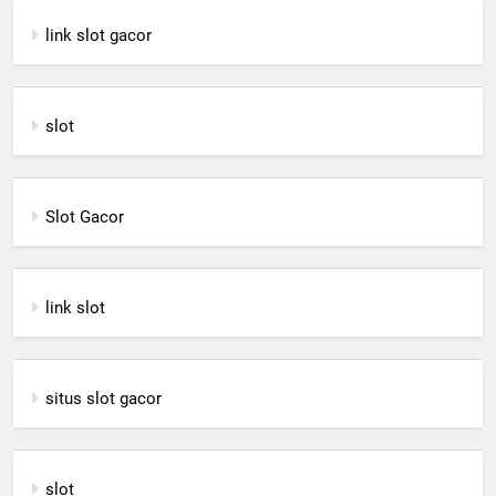
link slot gacor
slot
Slot Gacor
link slot
situs slot gacor
slot