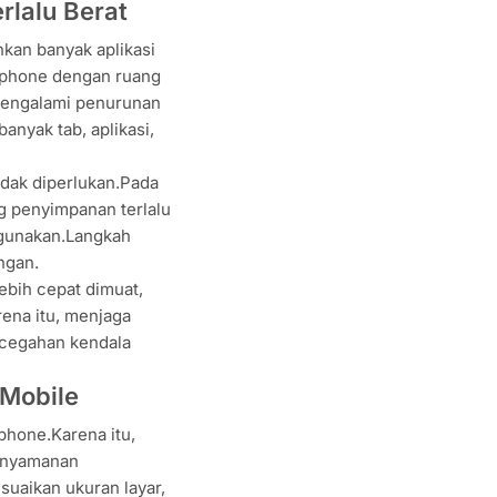
rlalu Berat
kan banyak aplikasi
tphone dengan ruang
mengalami penurunan
anyak tab, aplikasi,
idak diperlukan.Pada
ng penyimpanan terlalu
igunakan.Langkah
ngan.
ebih cepat dimuat,
rena itu, menjaga
ncegahan kendala
 Mobile
hone.Karena itu,
kenyamanan
uaikan ukuran layar,