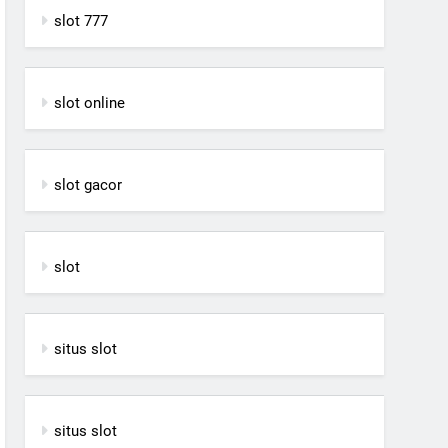
slot 777
slot online
slot gacor
slot
situs slot
situs slot