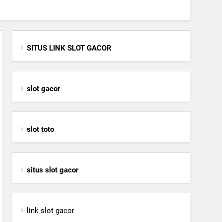
SITUS LINK SLOT GACOR
slot gacor
slot toto
situs slot gacor
link slot gacor