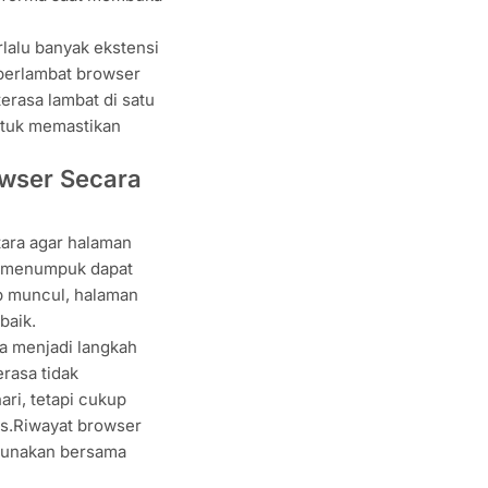
lalu banyak ekstensi
perlambat browser
rasa lambat di satu
ntuk memastikan
owser Secara
ra agar halaman
ma menumpuk dapat
p muncul, halaman
baik.
a menjadi langkah
erasa tidak
ri, tetapi cukup
es.Riwayat browser
igunakan bersama