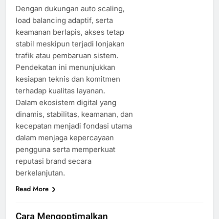
Dengan dukungan auto scaling,
load balancing adaptif, serta
keamanan berlapis, akses tetap
stabil meskipun terjadi lonjakan
trafik atau pembaruan sistem.
Pendekatan ini menunjukkan
kesiapan teknis dan komitmen
terhadap kualitas layanan.
Dalam ekosistem digital yang
dinamis, stabilitas, keamanan, dan
kecepatan menjadi fondasi utama
dalam menjaga kepercayaan
pengguna serta memperkuat
reputasi brand secara
berkelanjutan.
Read More
Cara Mengoptimalkan