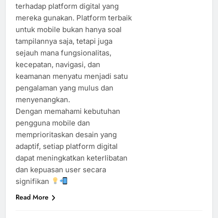
terhadap platform digital yang
mereka gunakan. Platform terbaik
untuk mobile bukan hanya soal
tampilannya saja, tetapi juga
sejauh mana fungsionalitas,
kecepatan, navigasi, dan
keamanan menyatu menjadi satu
pengalaman yang mulus dan
menyenangkan.
Dengan memahami kebutuhan
pengguna mobile dan
memprioritaskan desain yang
adaptif, setiap platform digital
dapat meningkatkan keterlibatan
dan kepuasan user secara
signifikan
Read More