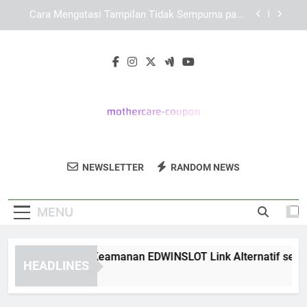
Skip
Cara Mengatasi KAYA787 Alternatif yang Terbuka
to
Tidak Sempurna secara Bertahap
content
Panduan Memeriksa Keamanan Browser sebelum
Membuka KAYA787 Alternatif
Cara Memeriksa Keamanan EDWINSLOT Link
Alternatif sebelum Digunakan
Cara Mengatasi Tampilan Tidak Sempurna pada
Halaman yang Mengatasnamakan LEBAH4D
Cara Mengatasi KAYA787 Alternatif yang Terbuka
Tidak Sempurna secara Bertahap
Mother Care
Dapatkan Kupon Dan Diskon Produk Bayi Di
Panduan Memeriksa Keamanan Browser sebelum
NEWSLETTER
RANDOM NEWS
Coupon
Membuka KAYA787 Alternatif
Mother Care Coupon.
MENU
ara Memeriksa Keamanan EDWINSLOT Link Alternatif sebelu
HEADLINES
Weeks Ago