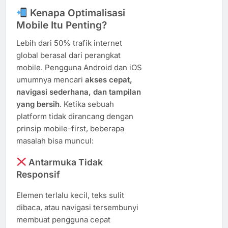
Kenapa Optimalisasi
Mobile Itu Penting?
Lebih dari 50% trafik internet
global berasal dari perangkat
mobile. Pengguna Android dan iOS
umumnya mencari
akses cepat,
navigasi sederhana, dan tampilan
yang bersih
. Ketika sebuah
platform tidak dirancang dengan
prinsip mobile-first, beberapa
masalah bisa muncul:
Antarmuka Tidak
Responsif
Elemen terlalu kecil, teks sulit
dibaca, atau navigasi tersembunyi
membuat pengguna cepat