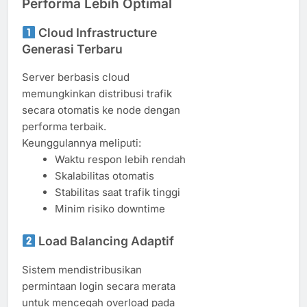
Performa Lebih Optimal
Cloud Infrastructure
Generasi Terbaru
Server berbasis cloud
memungkinkan distribusi trafik
secara otomatis ke node dengan
performa terbaik.
Keunggulannya meliputi:
Waktu respon lebih rendah
Skalabilitas otomatis
Stabilitas saat trafik tinggi
Minim risiko downtime
Load Balancing Adaptif
Sistem mendistribusikan
permintaan login secara merata
untuk mencegah overload pada