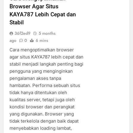
Browser Agar Situs
KAYA787 Lebih Cepat dan
Stabil
36f2ed9
5 months
ago
0
6 mins
Cara mengoptimalkan browser
agar situs KAYA787 lebih cepat dan
stabil menjadi langkah penting bagi
pengguna yang menginginkan
pengalaman akses tanpa
hambatan. Performa sebuah situs
tidak hanya ditentukan oleh
kualitas server, tetapi juga oleh
kondisi browser dan perangkat
yang digunakan. Browser yang
tidak terkelola dengan baik dapat
menyebabkan loading lambat,