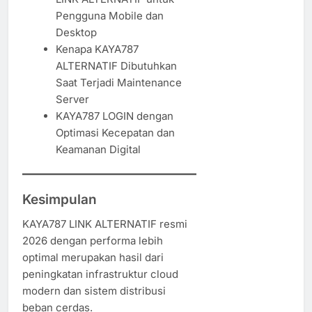
Pengguna Mobile dan
Desktop
Kenapa KAYA787
ALTERNATIF Dibutuhkan
Saat Terjadi Maintenance
Server
KAYA787 LOGIN dengan
Optimasi Kecepatan dan
Keamanan Digital
Kesimpulan
KAYA787 LINK ALTERNATIF resmi
2026 dengan performa lebih
optimal merupakan hasil dari
peningkatan infrastruktur cloud
modern dan sistem distribusi
beban cerdas.