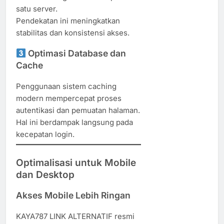
satu server.
Pendekatan ini meningkatkan
stabilitas dan konsistensi akses.
Optimasi Database dan
Cache
Penggunaan sistem caching
modern mempercepat proses
autentikasi dan pemuatan halaman.
Hal ini berdampak langsung pada
kecepatan login.
Optimalisasi untuk Mobile
dan Desktop
Akses Mobile Lebih Ringan
KAYA787 LINK ALTERNATIF resmi