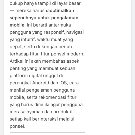
cukup hanya tampil di layar besar
— mereka harus
dioptimalkan
sepenuhnya untuk pengalaman
mobile
. Ini berarti antarmuka
pengguna yang responsif, navigasi
yang intuitif, waktu muat yang
cepat, serta dukungan penuh
terhadap fitur-fitur ponsel modern.
Artikel ini akan membahas aspek
penting yang membuat sebuah
platform digital unggul di
perangkat Android dan iOS, cara
menilai pengalaman pengguna
mobile, serta rekomendasi fitur
yang harus dimiliki agar pengguna
merasa nyaman dan produktif
setiap kali berinteraksi melalui
ponsel.