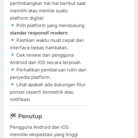
pertimbangkan hal-hal berikut saat
memilih atau menilai suatu
platform digital:
Pilih platform yang mendukung
standar responsif modern
.
Pastikan waktu muat cepat dan
interface bebas hambatan.
Cek review dari pengguna
Android dan iOS secara terpisah.
Perhatikan pembaruan rutin dari
penyedia platform.
Lihat apakah ada dukungan fitur
ponsel seperti biometrik atau
notifikasi.
Penutup
Pengguna Android dan iOS
memiliki ekspektasi yang tinggi