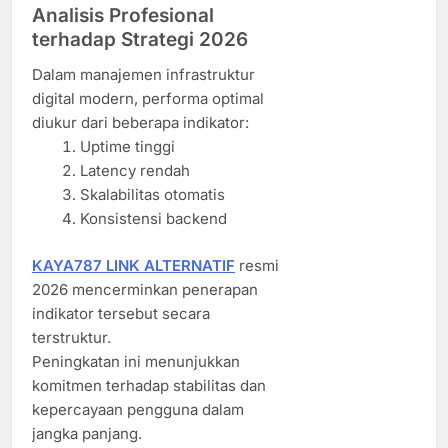
Analisis Profesional
terhadap Strategi 2026
Dalam manajemen infrastruktur
digital modern, performa optimal
diukur dari beberapa indikator:
Uptime tinggi
Latency rendah
Skalabilitas otomatis
Konsistensi backend
KAYA787 LINK ALTERNATIF
resmi
2026 mencerminkan penerapan
indikator tersebut secara
terstruktur.
Peningkatan ini menunjukkan
komitmen terhadap stabilitas dan
kepercayaan pengguna dalam
jangka panjang.