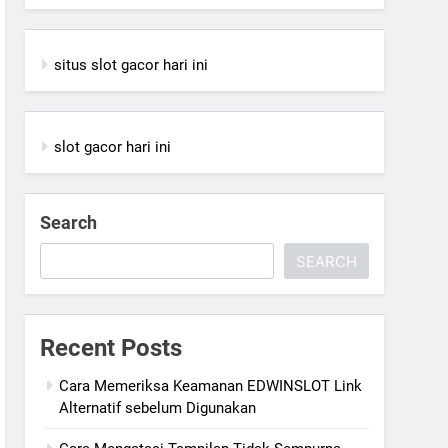
situs slot gacor hari ini
slot gacor hari ini
Search
SEARCH
Recent Posts
Cara Memeriksa Keamanan EDWINSLOT Link
Alternatif sebelum Digunakan