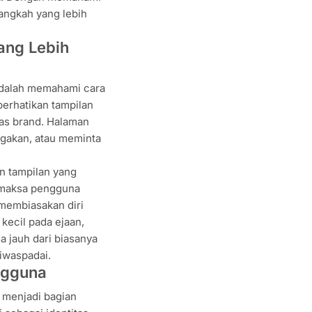
angkah yang lebih
ang Lebih
adalah memahami cara
erhatikan tampilan
tas brand. Halaman
igakan, atau meminta
an tampilan yang
memaksa pengguna
 membiasakan diri
kecil pada ejaan,
a jauh dari biasanya
iwaspadai.
ngguna
n menjadi bagian