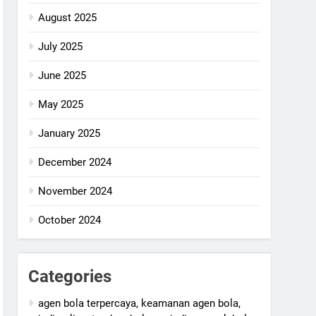
August 2025
July 2025
June 2025
May 2025
January 2025
December 2024
November 2024
October 2024
Categories
agen bola terpercaya, keamanan agen bola,