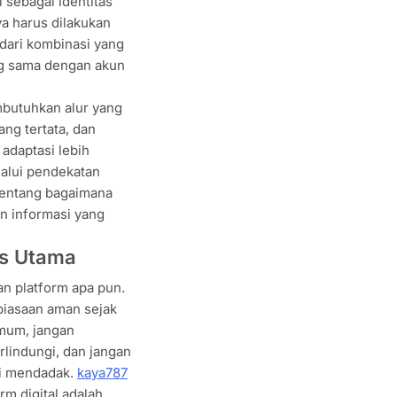
 sebagai identitas
a harus dilakukan
ndari kombinasi yang
ng sama dengan akun
mbutuhkan alur yang
ng tertata, dan
adaptasi lebih
alui pendekatan
 tentang bagaimana
an informasi yang
as Utama
n platform apa pun.
iasaan aman sejak
umum, jangan
rlindungi, dan jangan
si mendadak.
kaya787
m digital adalah