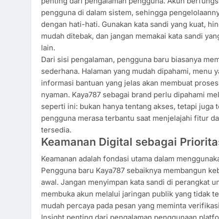
penting dari pengalaman pengguna. Akun berfungsi
pengguna di dalam sistem, sehingga pengelolaanny
dengan hati-hati. Gunakan kata sandi yang kuat, hi
mudah ditebak, dan jangan memakai kata sandi ya
lain.
Dari sisi pengalaman, pengguna baru biasanya me
sederhana. Halaman yang mudah dipahami, menu ya
informasi bantuan yang jelas akan membuat proses 
nyaman. Kaya787 sebagai brand perlu dipahami mel
seperti ini: bukan hanya tentang akses, tetapi juga
pengguna merasa terbantu saat menjelajahi fitur d
tersedia.
Keamanan Digital sebagai Priorit
Keamanan adalah fondasi utama dalam menggunaka
Pengguna baru Kaya787 sebaiknya membangun keb
awal. Jangan menyimpan kata sandi di perangkat 
membuka akun melalui jaringan publik yang tidak te
mudah percaya pada pesan yang meminta verifika
Insight penting dari pengalaman penggunaan platfor