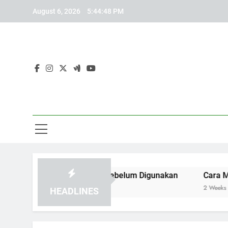
Skip
August 6, 2026
5:44:49 PM
to
content
Mot
Dapatkan 
ink Alternatif sebelum Digunakan
Cara Mengatasi Ta
2 Weeks Ago
HEADLINES