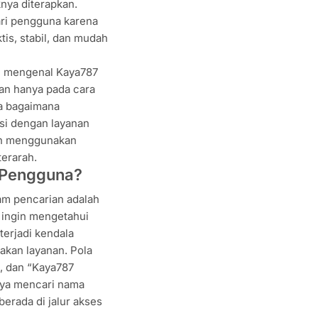
nya diterapkan.
ari pengguna karena
tis, stabil, dan mudah
u mengenal Kaya787
an hanya pada cara
da bagaimana
ksi dengan layanan
an menggunakan
terarah.
 Pengguna?
am pencarian adalah
ingin mengetahui
 terjadi kendala
kan layanan. Pola
”, dan “Kaya787
nya mencari nama
erada di jalur akses