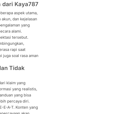
 dari Kaya787
eberapa aspek utama,
n akun, dan kejelasan
pengalaman yang
ecara alami.
ektasi tersebut.
embingungkan,
rasa rapi saat
pi juga soal rasa aman
dan Tidak
ri klaim yang
rmasi yang realistis,
anduan yang bisa
h percaya diri.
 E-E-A-T. Konten yang
kepercayaan akan