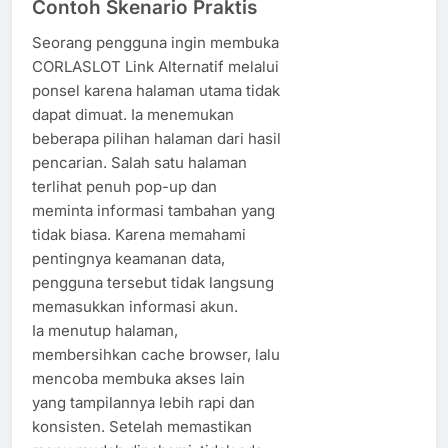
Contoh Skenario Praktis
Seorang pengguna ingin membuka
CORLASLOT Link Alternatif melalui
ponsel karena halaman utama tidak
dapat dimuat. Ia menemukan
beberapa pilihan halaman dari hasil
pencarian. Salah satu halaman
terlihat penuh pop-up dan
meminta informasi tambahan yang
tidak biasa. Karena memahami
pentingnya keamanan data,
pengguna tersebut tidak langsung
memasukkan informasi akun.
Ia menutup halaman,
membersihkan cache browser, lalu
mencoba membuka akses lain
yang tampilannya lebih rapi dan
konsisten. Setelah memastikan