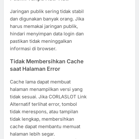
Jaringan publik sering tidak stabil
dan digunakan banyak orang. Jika
harus memakai jaringan publik,
hindari menyimpan data login dan
pastikan tidak meninggalkan
informasi di browser.
Tidak Membersihkan Cache
saat Halaman Error
Cache lama dapat membuat
halaman menampilkan versi yang
tidak sesuai. Jika CORLASLOT Link
Alternatif terlihat error, tombol
tidak merespons, atau tampilan
tidak lengkap, membersihkan
cache dapat membantu memuat
halaman lebih segar.