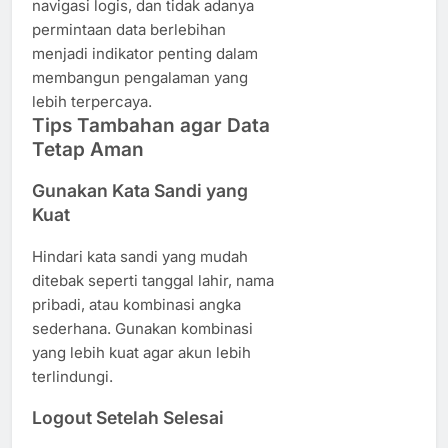
navigasi logis, dan tidak adanya
permintaan data berlebihan
menjadi indikator penting dalam
membangun pengalaman yang
lebih terpercaya.
Tips Tambahan agar Data
Tetap Aman
Gunakan Kata Sandi yang
Kuat
Hindari kata sandi yang mudah
ditebak seperti tanggal lahir, nama
pribadi, atau kombinasi angka
sederhana. Gunakan kombinasi
yang lebih kuat agar akun lebih
terlindungi.
Logout Setelah Selesai