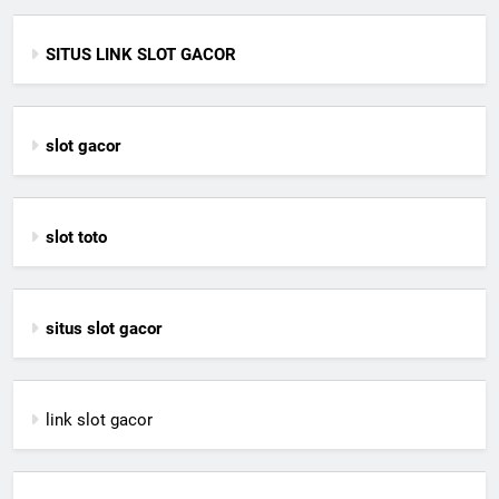
SITUS LINK SLOT GACOR
slot gacor
slot toto
situs slot gacor
link slot gacor