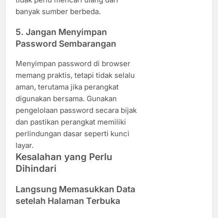
banyak sumber berbeda.
5. Jangan Menyimpan
Password Sembarangan
Menyimpan password di browser
memang praktis, tetapi tidak selalu
aman, terutama jika perangkat
digunakan bersama. Gunakan
pengelolaan password secara bijak
dan pastikan perangkat memiliki
perlindungan dasar seperti kunci
layar.
Kesalahan yang Perlu
Dihindari
Langsung Memasukkan Data
setelah Halaman Terbuka