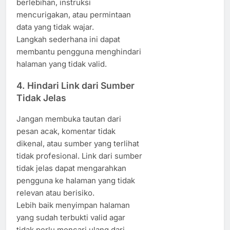
berlebihan, instruksi
mencurigakan, atau permintaan
data yang tidak wajar.
Langkah sederhana ini dapat
membantu pengguna menghindari
halaman yang tidak valid.
4. Hindari Link dari Sumber
Tidak Jelas
Jangan membuka tautan dari
pesan acak, komentar tidak
dikenal, atau sumber yang terlihat
tidak profesional. Link dari sumber
tidak jelas dapat mengarahkan
pengguna ke halaman yang tidak
relevan atau berisiko.
Lebih baik menyimpan halaman
yang sudah terbukti valid agar
tidak perlu mencari ulang dari