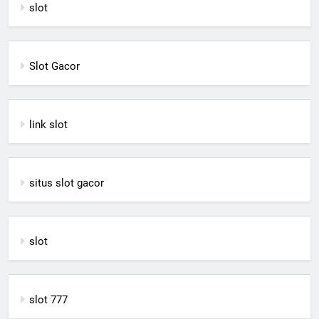
slot
Slot Gacor
link slot
situs slot gacor
slot
slot 777