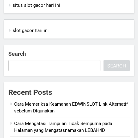
situs slot gacor hari ini
slot gacor hari ini
Search
SEARCH
Recent Posts
Cara Memeriksa Keamanan EDWINSLOT Link Alternatif
sebelum Digunakan
Cara Mengatasi Tampilan Tidak Sempurna pada
Halaman yang Mengatasnamakan LEBAH4D