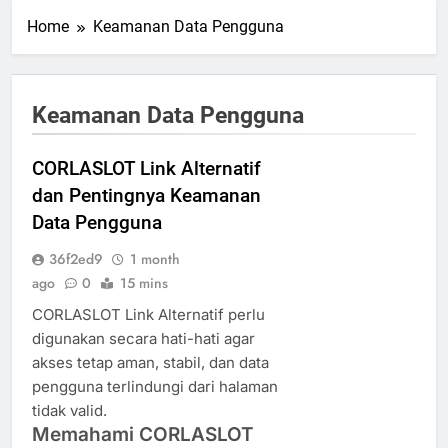
Home
Keamanan Data Pengguna
Keamanan Data Pengguna
CORLASLOT Link Alternatif
dan Pentingnya Keamanan
Data Pengguna
36f2ed9
1 month
ago
0
15 mins
CORLASLOT Link Alternatif perlu
digunakan secara hati-hati agar
akses tetap aman, stabil, dan data
pengguna terlindungi dari halaman
tidak valid.
Memahami CORLASLOT