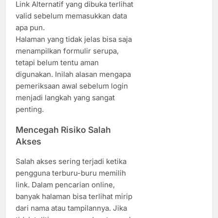
Link Alternatif yang dibuka terlihat
valid sebelum memasukkan data
apa pun.
Halaman yang tidak jelas bisa saja
menampilkan formulir serupa,
tetapi belum tentu aman
digunakan. Inilah alasan mengapa
pemeriksaan awal sebelum login
menjadi langkah yang sangat
penting.
Mencegah Risiko Salah
Akses
Salah akses sering terjadi ketika
pengguna terburu-buru memilih
link. Dalam pencarian online,
banyak halaman bisa terlihat mirip
dari nama atau tampilannya. Jika