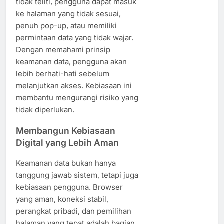
tidak teliti, pengguna dapat masuk
ke halaman yang tidak sesuai,
penuh pop-up, atau memiliki
permintaan data yang tidak wajar.
Dengan memahami prinsip
keamanan data, pengguna akan
lebih berhati-hati sebelum
melanjutkan akses. Kebiasaan ini
membantu mengurangi risiko yang
tidak diperlukan.
Membangun Kebiasaan
Digital yang Lebih Aman
Keamanan data bukan hanya
tanggung jawab sistem, tetapi juga
kebiasaan pengguna. Browser
yang aman, koneksi stabil,
perangkat pribadi, dan pemilihan
halaman yang tepat adalah bagian