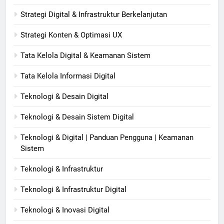
Strategi Digital & Infrastruktur Berkelanjutan
Strategi Konten & Optimasi UX
Tata Kelola Digital & Keamanan Sistem
Tata Kelola Informasi Digital
Teknologi & Desain Digital
Teknologi & Desain Sistem Digital
Teknologi & Digital | Panduan Pengguna | Keamanan
Sistem
Teknologi & Infrastruktur
Teknologi & Infrastruktur Digital
Teknologi & Inovasi Digital