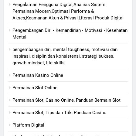
Pengalaman Pengguna Digital,Analisis Sistem
Permainan Modern,Optimasi Performa &
Akses,Keamanan Akun & Privasi,Literasi Produk Digital
Pengembangan Diri • Kemandirian • Motivasi • Kesehatan
Mental
pengembangan diri, mental toughness, motivasi dan
inspirasi, disiplin dan konsistensi, strategi sukses,
growth mindset, life skills
Permainan Kasino Online
Permainan Slot Online
Permainan Slot, Casino Online, Panduan Bermain Slot
Permainan Slot, Tips dan Trik, Panduan Casino
Platform Digital