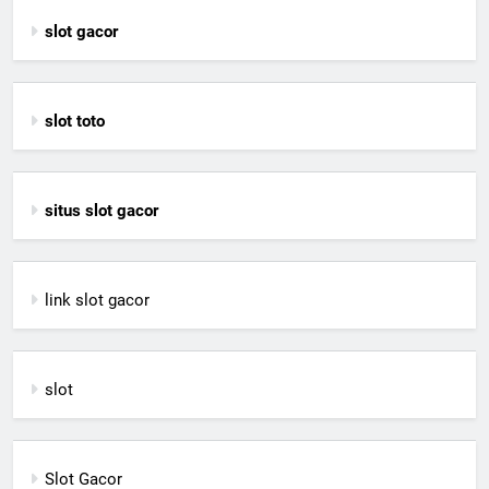
slot gacor
slot toto
situs slot gacor
link slot gacor
slot
Slot Gacor