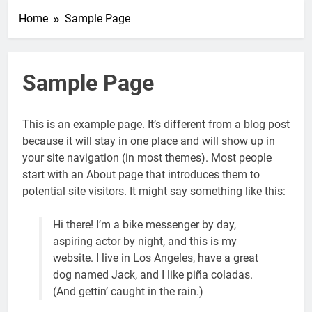
Home
Sample Page
Sample Page
This is an example page. It’s different from a blog post
because it will stay in one place and will show up in
your site navigation (in most themes). Most people
start with an About page that introduces them to
potential site visitors. It might say something like this:
Hi there! I’m a bike messenger by day,
aspiring actor by night, and this is my
website. I live in Los Angeles, have a great
dog named Jack, and I like piña coladas.
(And gettin’ caught in the rain.)