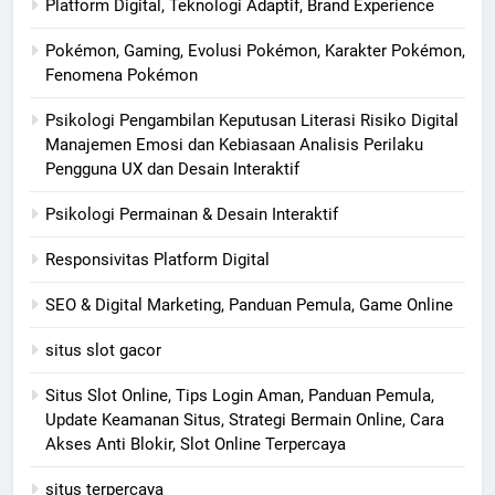
Platform Digital, Teknologi Adaptif, Brand Experience
Pokémon, Gaming, Evolusi Pokémon, Karakter Pokémon,
Fenomena Pokémon
Psikologi Pengambilan Keputusan Literasi Risiko Digital
Manajemen Emosi dan Kebiasaan Analisis Perilaku
Pengguna UX dan Desain Interaktif
Psikologi Permainan & Desain Interaktif
Responsivitas Platform Digital
SEO & Digital Marketing, Panduan Pemula, Game Online
situs slot gacor
Situs Slot Online, Tips Login Aman, Panduan Pemula,
Update Keamanan Situs, Strategi Bermain Online, Cara
Akses Anti Blokir, Slot Online Terpercaya
situs terpercaya