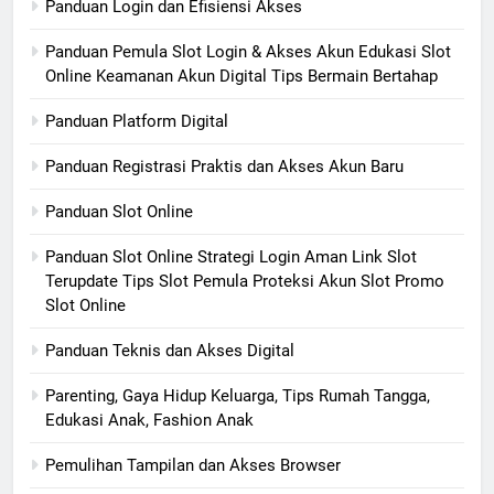
Panduan Login dan Efisiensi Akses
Panduan Pemula Slot Login & Akses Akun Edukasi Slot
Online Keamanan Akun Digital Tips Bermain Bertahap
Panduan Platform Digital
Panduan Registrasi Praktis dan Akses Akun Baru
Panduan Slot Online
Panduan Slot Online Strategi Login Aman Link Slot
Terupdate Tips Slot Pemula Proteksi Akun Slot Promo
Slot Online
Panduan Teknis dan Akses Digital
Parenting, Gaya Hidup Keluarga, Tips Rumah Tangga,
Edukasi Anak, Fashion Anak
Pemulihan Tampilan dan Akses Browser