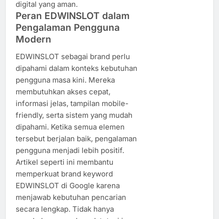
digital yang aman.
Peran EDWINSLOT dalam
Pengalaman Pengguna
Modern
EDWINSLOT sebagai brand perlu
dipahami dalam konteks kebutuhan
pengguna masa kini. Mereka
membutuhkan akses cepat,
informasi jelas, tampilan mobile-
friendly, serta sistem yang mudah
dipahami. Ketika semua elemen
tersebut berjalan baik, pengalaman
pengguna menjadi lebih positif.
Artikel seperti ini membantu
memperkuat brand keyword
EDWINSLOT di Google karena
menjawab kebutuhan pencarian
secara lengkap. Tidak hanya