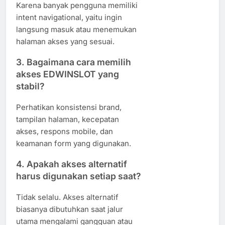
Karena banyak pengguna memiliki
intent navigational, yaitu ingin
langsung masuk atau menemukan
halaman akses yang sesuai.
3. Bagaimana cara memilih
akses EDWINSLOT yang
stabil?
Perhatikan konsistensi brand,
tampilan halaman, kecepatan
akses, respons mobile, dan
keamanan form yang digunakan.
4. Apakah akses alternatif
harus digunakan setiap saat?
Tidak selalu. Akses alternatif
biasanya dibutuhkan saat jalur
utama mengalami gangguan atau