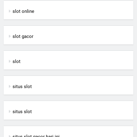
slot online
slot gacor
slot
situs slot
situs slot
situs slot gacor hari ini