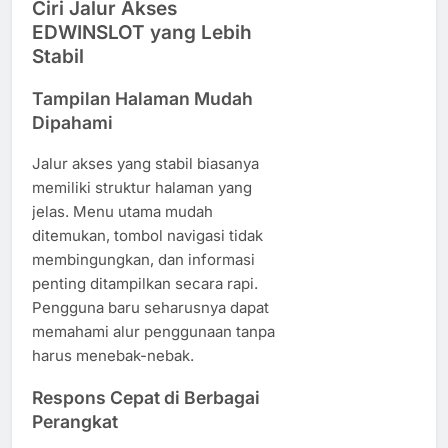
Ciri Jalur Akses
EDWINSLOT yang Lebih
Stabil
Tampilan Halaman Mudah
Dipahami
Jalur akses yang stabil biasanya
memiliki struktur halaman yang
jelas. Menu utama mudah
ditemukan, tombol navigasi tidak
membingungkan, dan informasi
penting ditampilkan secara rapi.
Pengguna baru seharusnya dapat
memahami alur penggunaan tanpa
harus menebak-nebak.
Respons Cepat di Berbagai
Perangkat