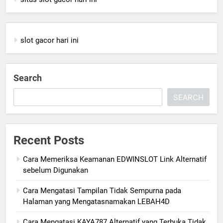
slot gacor hari ini
Search
SEARCH
Recent Posts
Cara Memeriksa Keamanan EDWINSLOT Link Alternatif
sebelum Digunakan
Cara Mengatasi Tampilan Tidak Sempurna pada
Halaman yang Mengatasnamakan LEBAH4D
Cara Mengatasi KAYA787 Alternatif yang Terbuka Tidak