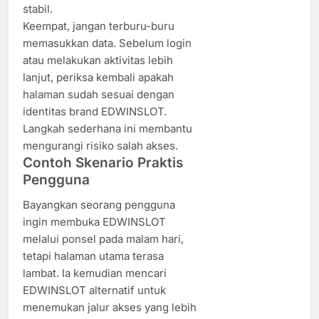
stabil.
Keempat, jangan terburu-buru
memasukkan data. Sebelum login
atau melakukan aktivitas lebih
lanjut, periksa kembali apakah
halaman sudah sesuai dengan
identitas brand EDWINSLOT.
Langkah sederhana ini membantu
mengurangi risiko salah akses.
Contoh Skenario Praktis
Pengguna
Bayangkan seorang pengguna
ingin membuka EDWINSLOT
melalui ponsel pada malam hari,
tetapi halaman utama terasa
lambat. Ia kemudian mencari
EDWINSLOT alternatif untuk
menemukan jalur akses yang lebih