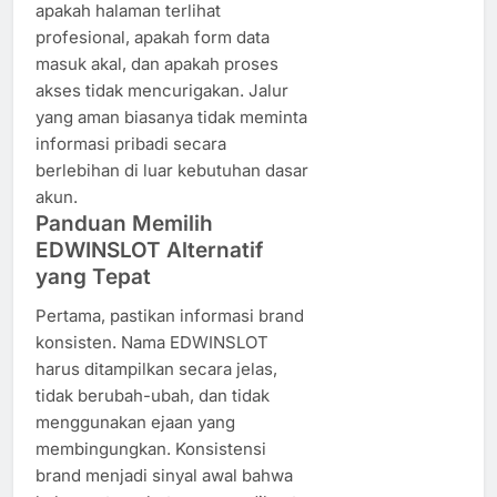
apakah halaman terlihat
profesional, apakah form data
masuk akal, dan apakah proses
akses tidak mencurigakan. Jalur
yang aman biasanya tidak meminta
informasi pribadi secara
berlebihan di luar kebutuhan dasar
akun.
Panduan Memilih
EDWINSLOT Alternatif
yang Tepat
Pertama, pastikan informasi brand
konsisten. Nama EDWINSLOT
harus ditampilkan secara jelas,
tidak berubah-ubah, dan tidak
menggunakan ejaan yang
membingungkan. Konsistensi
brand menjadi sinyal awal bahwa