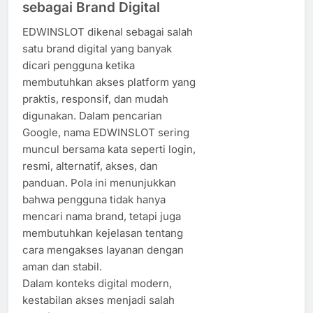
sebagai Brand Digital
EDWINSLOT dikenal sebagai salah
satu brand digital yang banyak
dicari pengguna ketika
membutuhkan akses platform yang
praktis, responsif, dan mudah
digunakan. Dalam pencarian
Google, nama EDWINSLOT sering
muncul bersama kata seperti login,
resmi, alternatif, akses, dan
panduan. Pola ini menunjukkan
bahwa pengguna tidak hanya
mencari nama brand, tetapi juga
membutuhkan kejelasan tentang
cara mengakses layanan dengan
aman dan stabil.
Dalam konteks digital modern,
kestabilan akses menjadi salah