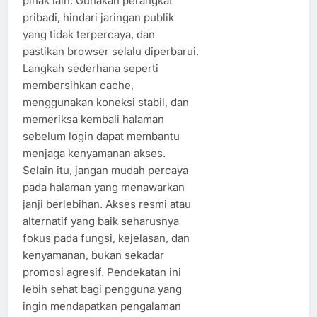
pihak lain. Gunakan perangkat
pribadi, hindari jaringan publik
yang tidak terpercaya, dan
pastikan browser selalu diperbarui.
Langkah sederhana seperti
membersihkan cache,
menggunakan koneksi stabil, dan
memeriksa kembali halaman
sebelum login dapat membantu
menjaga kenyamanan akses.
Selain itu, jangan mudah percaya
pada halaman yang menawarkan
janji berlebihan. Akses resmi atau
alternatif yang baik seharusnya
fokus pada fungsi, kejelasan, dan
kenyamanan, bukan sekadar
promosi agresif. Pendekatan ini
lebih sehat bagi pengguna yang
ingin mendapatkan pengalaman