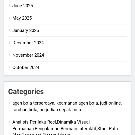
June 2025
May 2025
January 2025
December 2024
November 2024
October 2024
Categories
agen bola terpercaya, keamanan agen bola, judi online,
taruhan bola, perjudian sepak bola
Analisis Perilaku Reel,Dinamika Visual
Permainan,Pengalaman Bermain Interaktif,Studi Pola