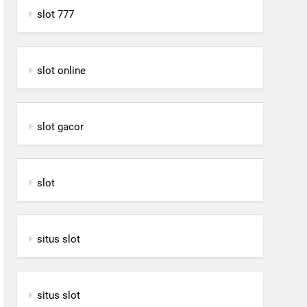
slot 777
slot online
slot gacor
slot
situs slot
situs slot