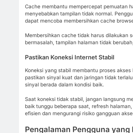
Cache membantu mempercepat pemuatan hala
menyebabkan tampilan tidak normal. Penggu
dapat mencoba membersihkan cache browse
Membersihkan cache tidak harus dilakukan se
bermasalah, tampilan halaman tidak berubah, 
Pastikan Koneksi Internet Stabil
Koneksi yang stabil membantu proses akses b
pastikan sinyal kuat dan jaringan tidak terla
sinyal berada dalam kondisi baik.
Saat koneksi tidak stabil, jangan langsung
baik tunggu beberapa saat, refresh halaman, a
efisien dan mengurangi risiko gangguan akse
Pengalaman Pengguna yang 