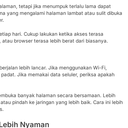
man, tetapi jika menumpuk terlalu lama dapat
na yang mengalami halaman lambat atau sulit dibuka
r.
tiap hari. Cukup lakukan ketika akses terasa
atau browser terasa lebih berat dari biasanya.
erjalan lebih lancar. Jika menggunakan Wi-Fi,
lu padat. Jika memakai data seluler, periksa apakah
 membuka banyak halaman secara bersamaan. Lebih
tau pindah ke jaringan yang lebih baik. Cara ini lebih
s.
Lebih Nyaman