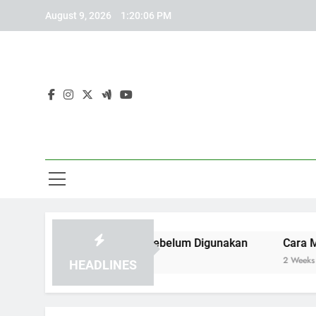
Skip
August 9, 2026
1:20:07 PM
to
content
Mot
Dapatkan 
ink Alternatif sebelum Digunakan
Cara Mengatasi T
2 Weeks Ago
HEADLINES