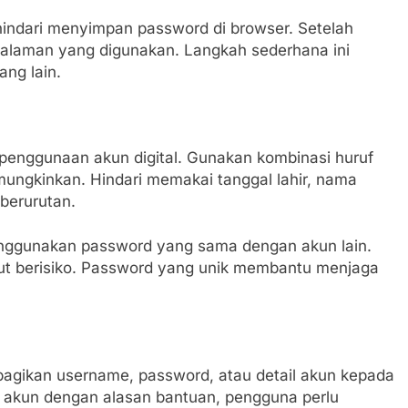
indari menyimpan password di browser. Setelah
p halaman yang digunakan. Langkah sederhana ini
ang lain.
penggunaan akun digital. Gunakan kombinasi huruf
emungkinkan. Hindari memakai tanggal lahir, nama
 berurutan.
nggunakan password yang sama dengan akun lain.
ikut berisiko. Password yang unik membantu menjaga
mbagikan username, password, atau detail akun kepada
a akun dengan alasan bantuan, pengguna perlu