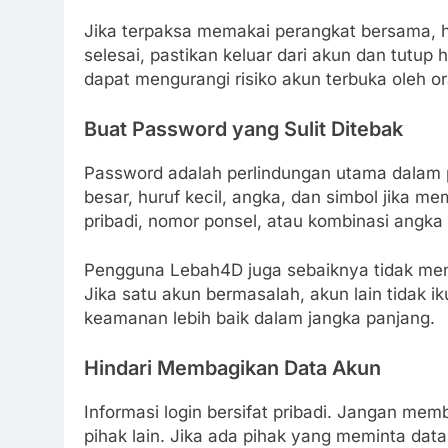
Jika terpaksa memakai perangkat bersama, h
selesai, pastikan keluar dari akun dan tutu
dapat mengurangi risiko akun terbuka oleh or
Buat Password yang Sulit Ditebak
Password adalah perlindungan utama dalam 
besar, huruf kecil, angka, dan simbol jika m
pribadi, nomor ponsel, atau kombinasi angka
Pengguna Lebah4D juga sebaiknya tidak me
Jika satu akun bermasalah, akun lain tidak 
keamanan lebih baik dalam jangka panjang.
Hindari Membagikan Data Akun
Informasi login bersifat pribadi. Jangan me
pihak lain. Jika ada pihak yang meminta dat