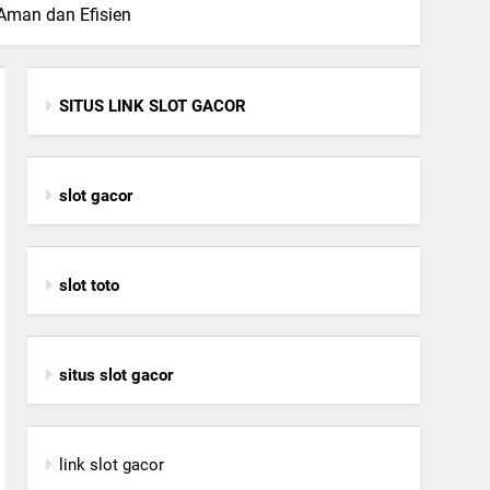
Aman dan Efisien
SITUS LINK SLOT GACOR
slot gacor
slot toto
situs slot gacor
link slot gacor