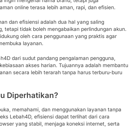
 ingin mengenal nama brand, tetapi juga
an online terasa lebih aman, rapi, dan efisien.
n dan efisiensi adalah dua hal yang saling
, tetapi tidak boleh mengabaikan perlindungan akun.
didukung oleh cara penggunaan yang praktis agar
i membuka layanan.
ah4D dari sudut pandang pengalaman pengguna,
kebiasaan akses harian. Tujuannya adalah membantu
n secara lebih terarah tanpa harus terburu-buru
lu Diperhatikan?
embuka, memahami, dan menggunakan layanan tanpa
s Lebah4D, efisiensi dapat terlihat dari cara
ser yang stabil, menjaga koneksi internet, serta