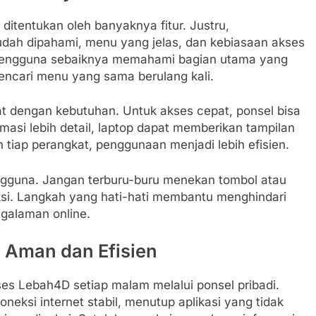
ditentukan oleh banyaknya fitur. Justru,
dah dipahami, menu yang jelas, dan kebiasaan akses
pengguna sebaiknya memahami bagian utama yang
ncari menu yang sama berulang kali.
t dengan kebutuhan. Untuk akses cepat, ponsel bisa
masi lebih detail, laptop dapat memberikan tampilan
tiap perangkat, penggunaan menjadi lebih efisien.
ngguna. Jangan terburu-buru menekan tombol atau
i. Langkah yang hati-hati membantu menghindari
galaman online.
 Aman dan Efisien
s Lebah4D setiap malam melalui ponsel pribadi.
ksi internet stabil, menutup aplikasi yang tidak