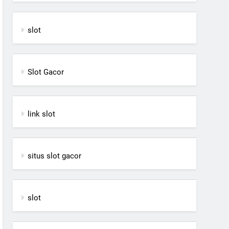
slot
Slot Gacor
link slot
situs slot gacor
slot