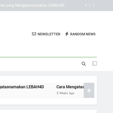
laman yang Mengatasnamakan LEBAH4D
rbuka Tidak Sempurna secara Bertahap
sebelum Membuka KAYA787 Alternatif
NEWSLETTER
RANDOM NEWS
T Link Alternatif sebelum Digunakan
laman yang Mengatasnamakan LEBAH4D
rbuka Tidak Sempurna secara Bertahap
sebelum Membuka KAYA787 Alternatif
kan LEBAH4D
Cara Mengatasi KAYA787 Alternatif yang 
3 Weeks Ago