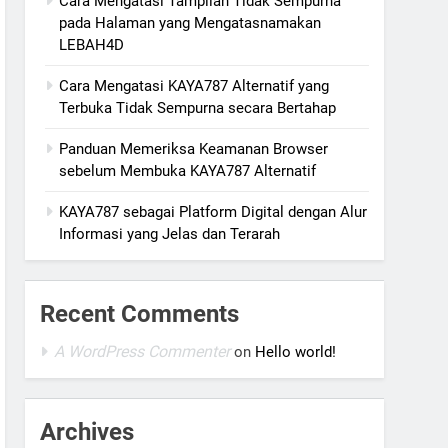
Cara Mengatasi Tampilan Tidak Sempurna
pada Halaman yang Mengatasnamakan
LEBAH4D
Cara Mengatasi KAYA787 Alternatif yang
Terbuka Tidak Sempurna secara Bertahap
Panduan Memeriksa Keamanan Browser
sebelum Membuka KAYA787 Alternatif
KAYA787 sebagai Platform Digital dengan Alur
Informasi yang Jelas dan Terarah
Recent Comments
A WordPress Commenter
on
Hello world!
Archives