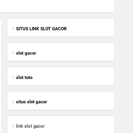
SITUS LINK SLOT GACOR
slot gacor
slot toto
situs slot gacor
link slot gacor