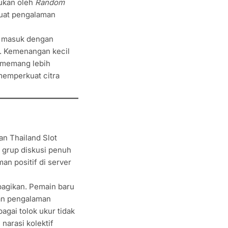
tukan oleh
Random
buat pengalaman
g masuk dengan
s. Kemenangan kecil
d memang lebih
memperkuat citra
an Thailand Slot
a grup diskusi penuh
n positif di server
ibagikan. Pemain baru
an pengalaman
agai tolok ukur tidak
 narasi kolektif