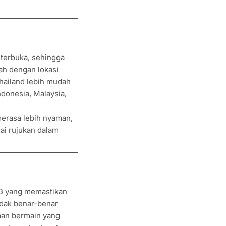
 terbuka, sehingga
h dengan lokasi
Thailand lebih mudah
ndonesia, Malaysia,
erasa lebih nyaman,
ai rujukan dalam
NG yang memastikan
tidak benar-benar
an bermain yang