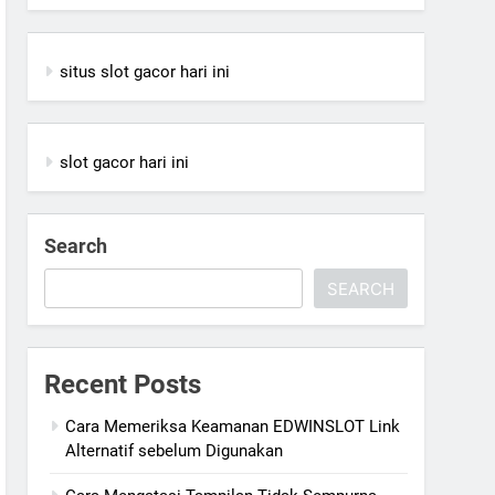
situs slot gacor hari ini
slot gacor hari ini
Search
SEARCH
Recent Posts
Cara Memeriksa Keamanan EDWINSLOT Link
Alternatif sebelum Digunakan