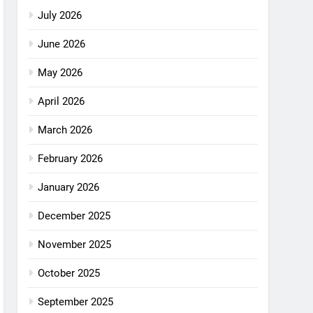
July 2026
June 2026
May 2026
April 2026
March 2026
February 2026
January 2026
December 2025
November 2025
October 2025
September 2025