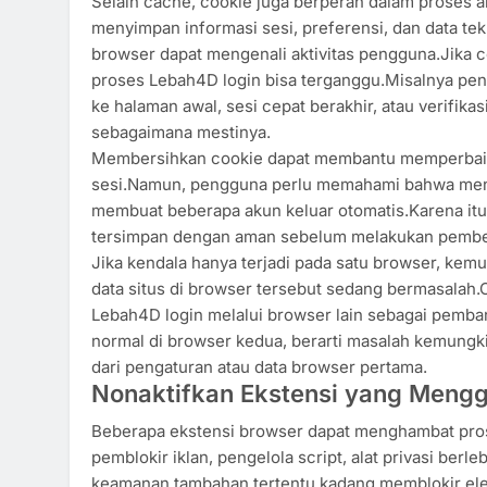
Selain cache, cookie juga berperan dalam proses 
menyimpan informasi sesi, preferensi, dan data tek
browser dapat mengenali aktivitas pengguna.Jika 
proses Lebah4D login bisa terganggu.Misalnya pen
ke halaman awal, sesi cepat berakhir, atau verifikasi
sebagaimana mestinya.
Membersihkan cookie dapat membantu memperbai
sesi.Namun, pengguna perlu memahami bahwa men
membuat beberapa akun keluar otomatis.Karena itu,
tersimpan dengan aman sebelum melakukan pembe
Jika kendala hanya terjadi pada satu browser, kem
data situs di browser tersebut sedang bermasala
Lebah4D login melalui browser lain sebagai pemban
normal di browser kedua, berarti masalah kemungk
dari pengaturan atau data browser pertama.
Nonaktifkan Ekstensi yang Meng
Beberapa ekstensi browser dapat menghambat pros
pemblokir iklan, pengelola script, alat privasi berleb
keamanan tambahan tertentu kadang memblokir el