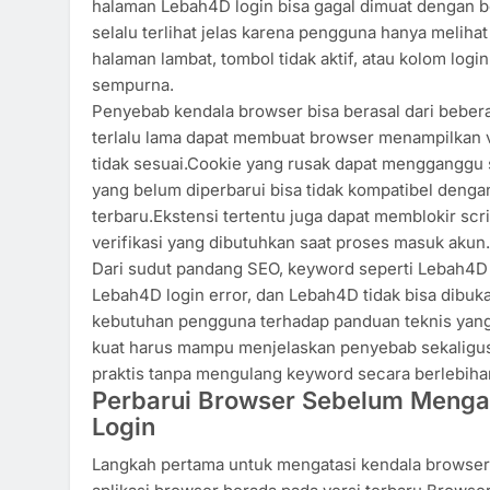
halaman Lebah4D login bisa gagal dimuat dengan be
selalu terlihat jelas karena pengguna hanya melihat
halaman lambat, tombol tidak aktif, atau kolom logi
sempurna.
Penyebab kendala browser bisa berasal dari beber
terlalu lama dapat membuat browser menampilkan 
tidak sesuai.Cookie yang rusak dapat mengganggu 
yang belum diperbarui bisa tidak kompatibel deng
terbaru.Ekstensi tertentu juga dapat memblokir scri
verifikasi yang dibutuhkan saat proses masuk akun.
Dari sudut pandang SEO, keyword seperti Lebah4D 
Lebah4D login error, dan Lebah4D tidak bisa dibu
kebutuhan pengguna terhadap panduan teknis yang
kuat harus mampu menjelaskan penyebab sekaligu
praktis tanpa mengulang keyword secara berlebiha
Perbarui Browser Sebelum Meng
Login
Langkah pertama untuk mengatasi kendala browser