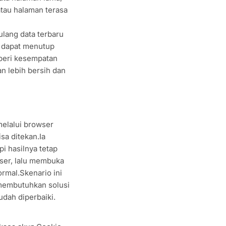
 atau halaman terasa
ang data terbaru
a dapat menutup
beri kesempatan
 lebih bersih dan
elalui browser
sa ditekan.Ia
i hasilnya tetap
ser, lalu membuka
rmal.Skenario ini
membutuhkan solusi
dah diperbaiki.