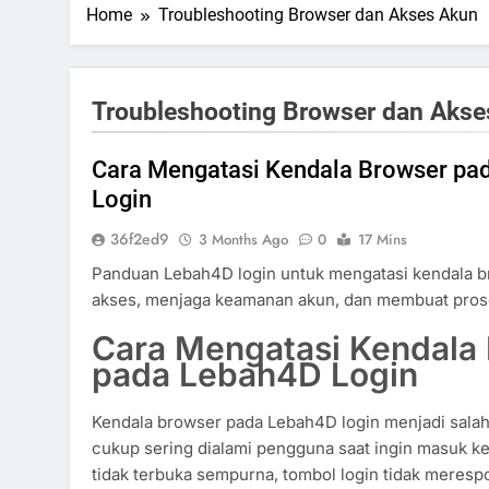
Home
Troubleshooting Browser dan Akses Akun
Troubleshooting Browser dan Akse
Cara Mengatasi Kendala Browser pa
Login
36f2ed9
3 Months Ago
0
17 Mins
Panduan Lebah4D login untuk mengatasi kendala b
akses, menjaga keamanan akun, dan membuat proses
Cara Mengatasi Kendala
pada Lebah4D Login
Kendala browser pada Lebah4D login menjadi salah
cukup sering dialami pengguna saat ingin masuk k
tidak terbuka sempurna, tombol login tidak merespon