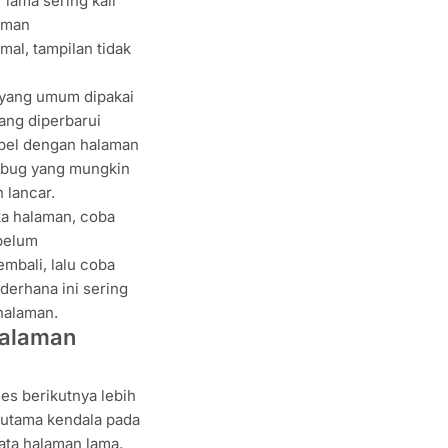
 lama sering kali
aman
mal, tampilan tidak
yang umum dipakai
ang diperbarui
tibel dengan halaman
 bug yang mungkin
 lancar.
a halaman, coba
belum
embali, lalu coba
derhana ini sering
halaman.
Halaman
s berikutnya lebih
 utama kendala pada
ta halaman lama,