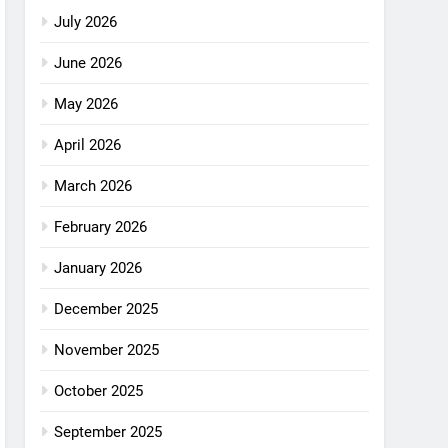
July 2026
June 2026
May 2026
April 2026
March 2026
February 2026
January 2026
December 2025
November 2025
October 2025
September 2025