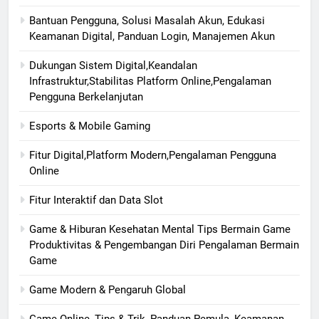
Bantuan Pengguna, Solusi Masalah Akun, Edukasi
Keamanan Digital, Panduan Login, Manajemen Akun
Dukungan Sistem Digital,Keandalan
Infrastruktur,Stabilitas Platform Online,Pengalaman
Pengguna Berkelanjutan
Esports & Mobile Gaming
Fitur Digital,Platform Modern,Pengalaman Pengguna
Online
Fitur Interaktif dan Data Slot
Game & Hiburan Kesehatan Mental Tips Bermain Game
Produktivitas & Pengembangan Diri Pengalaman Bermain
Game
Game Modern & Pengaruh Global