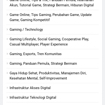
Game Online, Tips & Trik, Panduan Pemula, Keamanan
Akun, Tutorial Game, Strategi Bermain, Hiburan Digital
Game Online, Tips Gaming, Perubahan Game, Update
Game, Gaming Kompetitif
Gaming / Technology
Gaming Lifestyle, Social Gaming, Cooperative Play,
Casual Multiplayer, Player Experience
Gaming, Esports, Tren Komunitas
Gaming, Panduan Pemula, Strategi Bermain
Gaya Hidup Sehat, Produktivitas, Manajemen Diri,
Kesehatan Mental, Self-Improvement
Infrastruktur Akses Digital
Infrastruktur Teknologi Digital