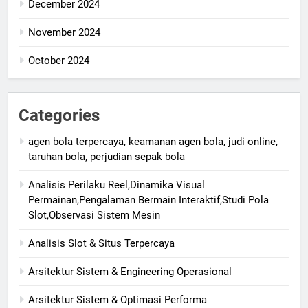
December 2024
November 2024
October 2024
Categories
agen bola terpercaya, keamanan agen bola, judi online,
taruhan bola, perjudian sepak bola
Analisis Perilaku Reel,Dinamika Visual
Permainan,Pengalaman Bermain Interaktif,Studi Pola
Slot,Observasi Sistem Mesin
Analisis Slot & Situs Terpercaya
Arsitektur Sistem & Engineering Operasional
Arsitektur Sistem & Optimasi Performa