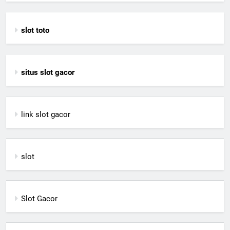
slot toto
situs slot gacor
link slot gacor
slot
Slot Gacor