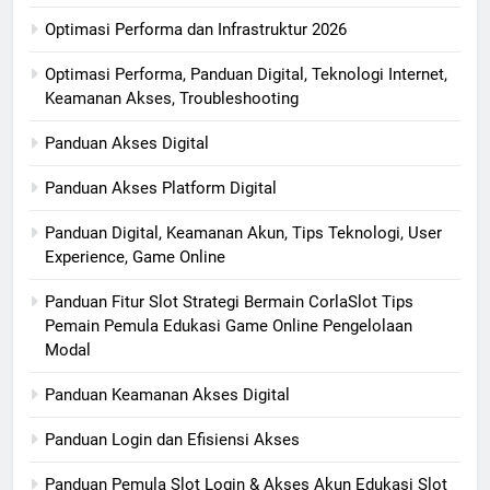
Optimasi Performa dan Infrastruktur 2026
Optimasi Performa, Panduan Digital, Teknologi Internet,
Keamanan Akses, Troubleshooting
Panduan Akses Digital
Panduan Akses Platform Digital
Panduan Digital, Keamanan Akun, Tips Teknologi, User
Experience, Game Online
Panduan Fitur Slot Strategi Bermain CorlaSlot Tips
Pemain Pemula Edukasi Game Online Pengelolaan
Modal
Panduan Keamanan Akses Digital
Panduan Login dan Efisiensi Akses
Panduan Pemula Slot Login & Akses Akun Edukasi Slot