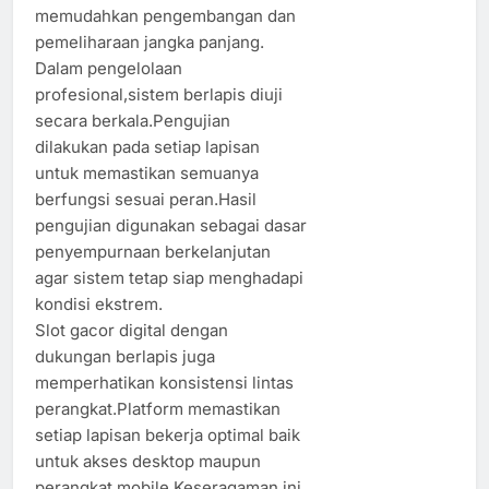
memudahkan pengembangan dan
pemeliharaan jangka panjang.
Dalam pengelolaan
profesional,sistem berlapis diuji
secara berkala.Pengujian
dilakukan pada setiap lapisan
untuk memastikan semuanya
berfungsi sesuai peran.Hasil
pengujian digunakan sebagai dasar
penyempurnaan berkelanjutan
agar sistem tetap siap menghadapi
kondisi ekstrem.
Slot gacor digital dengan
dukungan berlapis juga
memperhatikan konsistensi lintas
perangkat.Platform memastikan
setiap lapisan bekerja optimal baik
untuk akses desktop maupun
perangkat mobile.Keseragaman ini