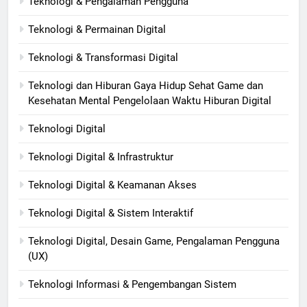
Teknologi & Pengalaman Pengguna
Teknologi & Permainan Digital
Teknologi & Transformasi Digital
Teknologi dan Hiburan Gaya Hidup Sehat Game dan
Kesehatan Mental Pengelolaan Waktu Hiburan Digital
Teknologi Digital
Teknologi Digital & Infrastruktur
Teknologi Digital & Keamanan Akses
Teknologi Digital & Sistem Interaktif
Teknologi Digital, Desain Game, Pengalaman Pengguna
(UX)
Teknologi Informasi & Pengembangan Sistem