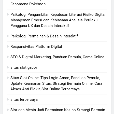
Fenomena Pokémon
Psikologi Pengambilan Keputusan Literasi Risiko Digital
Manajemen Emosi dan Kebiasaan Analisis Perilaku
Pengguna UX dan Desain Interaktif
Psikologi Permainan & Desain Interaktif
Responsivitas Platform Digital
SEO & Digital Marketing, Panduan Pemula, Game Online
situs slot gacor
Situs Slot Online, Tips Login Aman, Panduan Pemula,
Update Keamanan Situs, Strategi Bermain Online, Cara
Akses Anti Blokir, Slot Online Terpercaya
situs terpercaya
Slot dan Mesin Judi Permainan Kasino Strategi Bermain