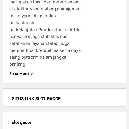
merupakan hasil dari perencanaan
arsitektur yang matang,manajemen
risiko yang disiplin,dan
pemantauan
berkelanjutan.Pendekatan ini tidak
hanya menjaga stabilitas dan
ketahanan layanan,tetapi juga
memperkuat kredibilitas serta daya
saing platform dalam jangka
panjang.
Read More
SITUS LINK SLOT GACOR
slot gacor