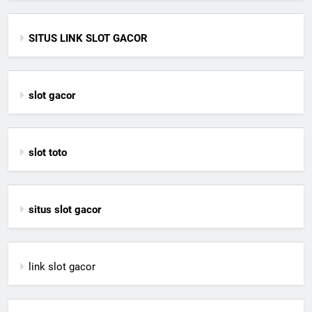
SITUS LINK SLOT GACOR
slot gacor
slot toto
situs slot gacor
link slot gacor