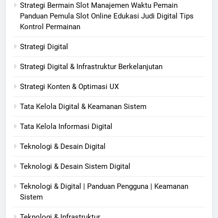
Strategi Bermain Slot Manajemen Waktu Pemain
Panduan Pemula Slot Online Edukasi Judi Digital Tips
Kontrol Permainan
Strategi Digital
Strategi Digital & Infrastruktur Berkelanjutan
Strategi Konten & Optimasi UX
Tata Kelola Digital & Keamanan Sistem
Tata Kelola Informasi Digital
Teknologi & Desain Digital
Teknologi & Desain Sistem Digital
Teknologi & Digital | Panduan Pengguna | Keamanan
Sistem
Teknologi & Infrastruktur