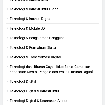
Teknologi & Infrastruktur Digital
Teknologi & Inovasi Digital
Teknologi & Mobile UX
Teknologi & Pengalaman Pengguna
Teknologi & Permainan Digital
Teknologi & Transformasi Digital
Teknologi dan Hiburan Gaya Hidup Sehat Game dan
Kesehatan Mental Pengelolaan Waktu Hiburan Digital
Teknologi Digital
Teknologi Digital & Infrastruktur
Teknologi Digital & Keamanan Akses