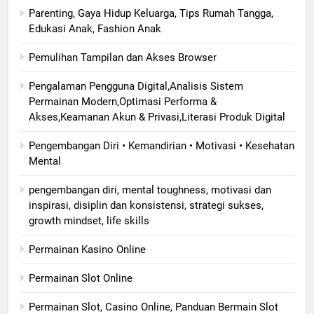
Parenting, Gaya Hidup Keluarga, Tips Rumah Tangga,
Edukasi Anak, Fashion Anak
Pemulihan Tampilan dan Akses Browser
Pengalaman Pengguna Digital,Analisis Sistem
Permainan Modern,Optimasi Performa &
Akses,Keamanan Akun & Privasi,Literasi Produk Digital
Pengembangan Diri • Kemandirian • Motivasi • Kesehatan
Mental
pengembangan diri, mental toughness, motivasi dan
inspirasi, disiplin dan konsistensi, strategi sukses,
growth mindset, life skills
Permainan Kasino Online
Permainan Slot Online
Permainan Slot, Casino Online, Panduan Bermain Slot