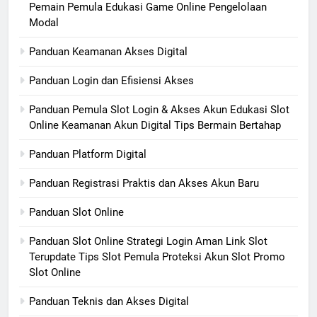
Pemain Pemula Edukasi Game Online Pengelolaan
Modal
Panduan Keamanan Akses Digital
Panduan Login dan Efisiensi Akses
Panduan Pemula Slot Login & Akses Akun Edukasi Slot
Online Keamanan Akun Digital Tips Bermain Bertahap
Panduan Platform Digital
Panduan Registrasi Praktis dan Akses Akun Baru
Panduan Slot Online
Panduan Slot Online Strategi Login Aman Link Slot
Terupdate Tips Slot Pemula Proteksi Akun Slot Promo
Slot Online
Panduan Teknis dan Akses Digital