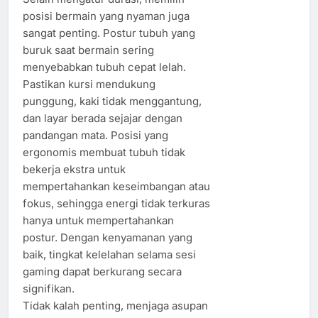
posisi bermain yang nyaman juga
sangat penting. Postur tubuh yang
buruk saat bermain sering
menyebabkan tubuh cepat lelah.
Pastikan kursi mendukung
punggung, kaki tidak menggantung,
dan layar berada sejajar dengan
pandangan mata. Posisi yang
ergonomis membuat tubuh tidak
bekerja ekstra untuk
mempertahankan keseimbangan atau
fokus, sehingga energi tidak terkuras
hanya untuk mempertahankan
postur. Dengan kenyamanan yang
baik, tingkat kelelahan selama sesi
gaming dapat berkurang secara
signifikan.
Tidak kalah penting, menjaga asupan