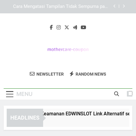
Skip
Cara Mengatasi KAYA787 Alternatif yang Terbuka
to
Tidak Sempurna secara Bertahap
content
Panduan Memeriksa Keamanan Browser sebelum
Membuka KAYA787 Alternatif
Cara Memeriksa Keamanan EDWINSLOT Link
Alternatif sebelum Digunakan
Cara Mengatasi Tampilan Tidak Sempurna pada
Halaman yang Mengatasnamakan LEBAH4D
Cara Mengatasi KAYA787 Alternatif yang Terbuka
Tidak Sempurna secara Bertahap
Mother Care
Dapatkan Kupon Dan Diskon Produk Bayi Di
Panduan Memeriksa Keamanan Browser sebelum
NEWSLETTER
RANDOM NEWS
Coupon
Membuka KAYA787 Alternatif
Mother Care Coupon.
MENU
ra Memeriksa Keamanan EDWINSLOT Link Alternatif sebelum
HEADLINES
Weeks Ago