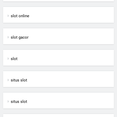
slot online
slot gacor
slot
situs slot
situs slot