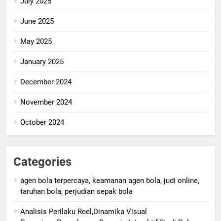
July 2025
June 2025
May 2025
January 2025
December 2024
November 2024
October 2024
Categories
agen bola terpercaya, keamanan agen bola, judi online,
taruhan bola, perjudian sepak bola
Analisis Perilaku Reel,Dinamika Visual