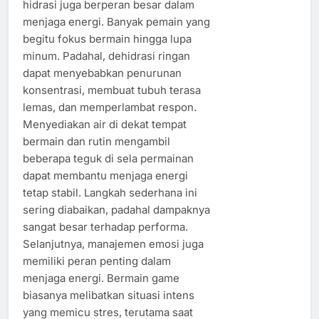
hidrasi juga berperan besar dalam
menjaga energi. Banyak pemain yang
begitu fokus bermain hingga lupa
minum. Padahal, dehidrasi ringan
dapat menyebabkan penurunan
konsentrasi, membuat tubuh terasa
lemas, dan memperlambat respon.
Menyediakan air di dekat tempat
bermain dan rutin mengambil
beberapa teguk di sela permainan
dapat membantu menjaga energi
tetap stabil. Langkah sederhana ini
sering diabaikan, padahal dampaknya
sangat besar terhadap performa.
Selanjutnya, manajemen emosi juga
memiliki peran penting dalam
menjaga energi. Bermain game
biasanya melibatkan situasi intens
yang memicu stres, terutama saat