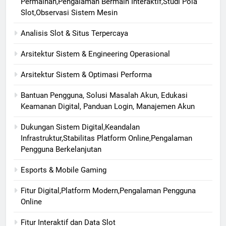
Permainan,Pengalaman Bermain Interaktif,Studi Pola
Slot,Observasi Sistem Mesin
Analisis Slot & Situs Terpercaya
Arsitektur Sistem & Engineering Operasional
Arsitektur Sistem & Optimasi Performa
Bantuan Pengguna, Solusi Masalah Akun, Edukasi
Keamanan Digital, Panduan Login, Manajemen Akun
Dukungan Sistem Digital,Keandalan
Infrastruktur,Stabilitas Platform Online,Pengalaman
Pengguna Berkelanjutan
Esports & Mobile Gaming
Fitur Digital,Platform Modern,Pengalaman Pengguna
Online
Fitur Interaktif dan Data Slot