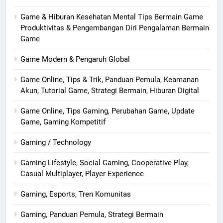
Game & Hiburan Kesehatan Mental Tips Bermain Game
Produktivitas & Pengembangan Diri Pengalaman Bermain
Game
Game Modern & Pengaruh Global
Game Online, Tips & Trik, Panduan Pemula, Keamanan
Akun, Tutorial Game, Strategi Bermain, Hiburan Digital
Game Online, Tips Gaming, Perubahan Game, Update
Game, Gaming Kompetitif
Gaming / Technology
Gaming Lifestyle, Social Gaming, Cooperative Play,
Casual Multiplayer, Player Experience
Gaming, Esports, Tren Komunitas
Gaming, Panduan Pemula, Strategi Bermain