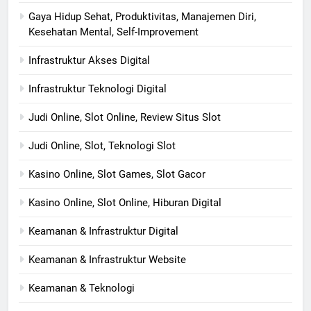
Gaya Hidup Sehat, Produktivitas, Manajemen Diri,
Kesehatan Mental, Self-Improvement
Infrastruktur Akses Digital
Infrastruktur Teknologi Digital
Judi Online, Slot Online, Review Situs Slot
Judi Online, Slot, Teknologi Slot
Kasino Online, Slot Games, Slot Gacor
Kasino Online, Slot Online, Hiburan Digital
Keamanan & Infrastruktur Digital
Keamanan & Infrastruktur Website
Keamanan & Teknologi