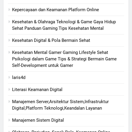
Kepercayaan dan Keamanan Platform Online
Kesehatan & Olahraga Teknologi & Game Gaya Hidup
Sehat Panduan Gaming Tips Kesehatan Mental
Kesehatan Digital & Pola Bermain Sehat
Kesehatan Mental Gamer Gaming Lifestyle Sehat
Psikologi dalam Game Tips & Strategi Bermain Game
Self-Development untuk Gamer
laris4d
Literasi Keamanan Digital
Manajemen Server,Arsitektur Sistem,Infrastruktur
Digital,Platform Teknologi,Keandalan Layanan
Manajemen Sistem Digital