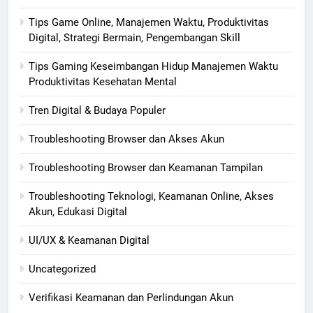
Tips Game Online, Manajemen Waktu, Produktivitas
Digital, Strategi Bermain, Pengembangan Skill
Tips Gaming Keseimbangan Hidup Manajemen Waktu
Produktivitas Kesehatan Mental
Tren Digital & Budaya Populer
Troubleshooting Browser dan Akses Akun
Troubleshooting Browser dan Keamanan Tampilan
Troubleshooting Teknologi, Keamanan Online, Akses
Akun, Edukasi Digital
UI/UX & Keamanan Digital
Uncategorized
Verifikasi Keamanan dan Perlindungan Akun