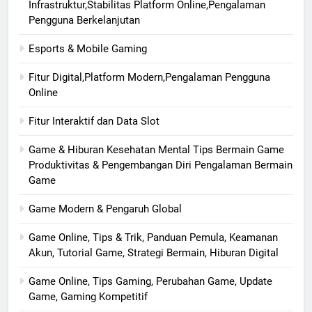
Infrastruktur,Stabilitas Platform Online,Pengalaman
Pengguna Berkelanjutan
Esports & Mobile Gaming
Fitur Digital,Platform Modern,Pengalaman Pengguna
Online
Fitur Interaktif dan Data Slot
Game & Hiburan Kesehatan Mental Tips Bermain Game
Produktivitas & Pengembangan Diri Pengalaman Bermain
Game
Game Modern & Pengaruh Global
Game Online, Tips & Trik, Panduan Pemula, Keamanan
Akun, Tutorial Game, Strategi Bermain, Hiburan Digital
Game Online, Tips Gaming, Perubahan Game, Update
Game, Gaming Kompetitif