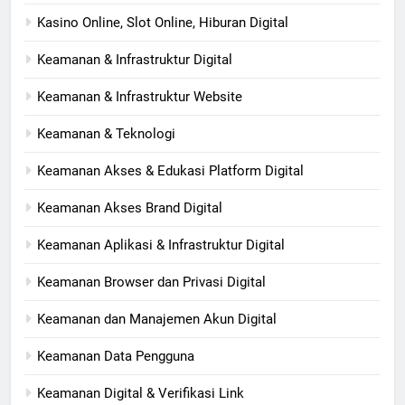
Kasino Online, Slot Online, Hiburan Digital
Keamanan & Infrastruktur Digital
Keamanan & Infrastruktur Website
Keamanan & Teknologi
Keamanan Akses & Edukasi Platform Digital
Keamanan Akses Brand Digital
Keamanan Aplikasi & Infrastruktur Digital
Keamanan Browser dan Privasi Digital
Keamanan dan Manajemen Akun Digital
Keamanan Data Pengguna
Keamanan Digital & Verifikasi Link