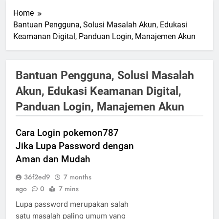
Home
Bantuan Pengguna, Solusi Masalah Akun, Edukasi
Keamanan Digital, Panduan Login, Manajemen Akun
Bantuan Pengguna, Solusi Masalah
Akun, Edukasi Keamanan Digital,
Panduan Login, Manajemen Akun
Cara Login pokemon787
Jika Lupa Password dengan
Aman dan Mudah
36f2ed9
7 months
ago
0
7 mins
Lupa password merupakan salah
satu masalah paling umum yang