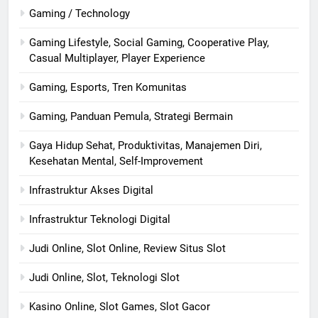
Gaming / Technology
Gaming Lifestyle, Social Gaming, Cooperative Play,
Casual Multiplayer, Player Experience
Gaming, Esports, Tren Komunitas
Gaming, Panduan Pemula, Strategi Bermain
Gaya Hidup Sehat, Produktivitas, Manajemen Diri,
Kesehatan Mental, Self-Improvement
Infrastruktur Akses Digital
Infrastruktur Teknologi Digital
Judi Online, Slot Online, Review Situs Slot
Judi Online, Slot, Teknologi Slot
Kasino Online, Slot Games, Slot Gacor