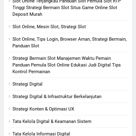
Slot Online Terjangkau Panduan Slot Pemula Slot RTP
Tinggi Strategi Bermain Slot Situs Game Online Slot
Deposit Murah
Slot Online, Mesin Slot, Strategi Slot
Slot Online, Tips Login, Browser Aman, Strategi Bermain,
Panduan Slot
Strategi Bermain Slot Manajemen Waktu Pemain
Panduan Pemula Slot Online Edukasi Judi Digital Tips
Kontrol Permainan
Strategi Digital
Strategi Digital & Infrastruktur Berkelanjutan
Strategi Konten & Optimasi UX
Tata Kelola Digital & Keamanan Sistem
Tata Kelola Informasi Digital