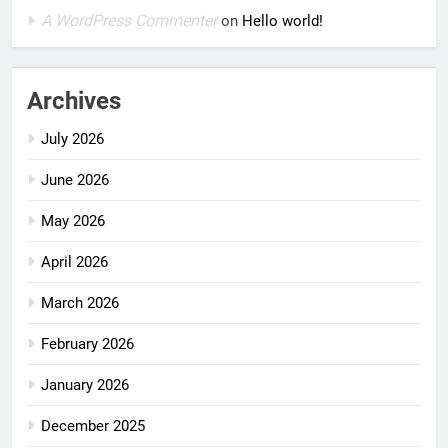
A WordPress Commenter
on
Hello world!
Archives
July 2026
June 2026
May 2026
April 2026
March 2026
February 2026
January 2026
December 2025