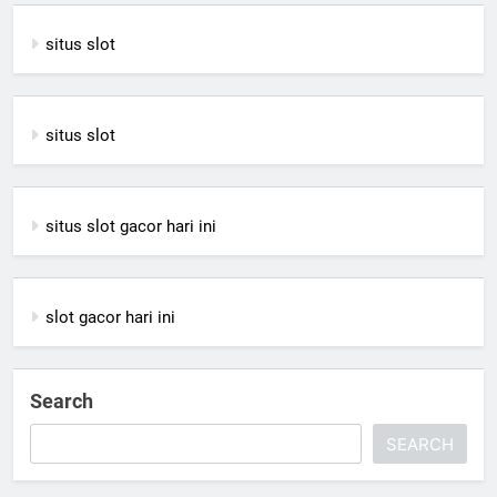
situs slot
situs slot
situs slot gacor hari ini
slot gacor hari ini
Search
SEARCH