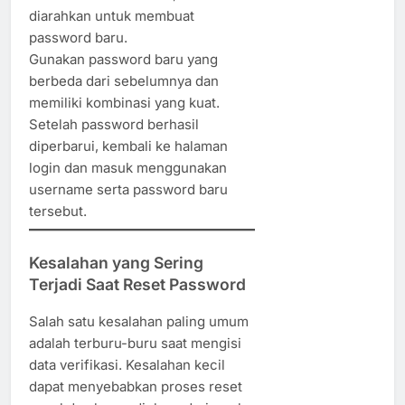
diarahkan untuk membuat
password baru.
Gunakan password baru yang
berbeda dari sebelumnya dan
memiliki kombinasi yang kuat.
Setelah password berhasil
diperbarui, kembali ke halaman
login dan masuk menggunakan
username serta password baru
tersebut.
Kesalahan yang Sering
Terjadi Saat Reset Password
Salah satu kesalahan paling umum
adalah terburu-buru saat mengisi
data verifikasi. Kesalahan kecil
dapat menyebabkan proses reset