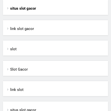
situs slot gacor
link slot gacor
slot
Slot Gacor
link slot
situs slot gacor