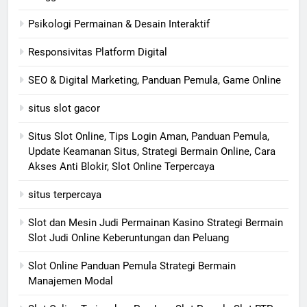
Psikologi Permainan & Desain Interaktif
Responsivitas Platform Digital
SEO & Digital Marketing, Panduan Pemula, Game Online
situs slot gacor
Situs Slot Online, Tips Login Aman, Panduan Pemula,
Update Keamanan Situs, Strategi Bermain Online, Cara
Akses Anti Blokir, Slot Online Terpercaya
situs terpercaya
Slot dan Mesin Judi Permainan Kasino Strategi Bermain
Slot Judi Online Keberuntungan dan Peluang
Slot Online Panduan Pemula Strategi Bermain
Manajemen Modal