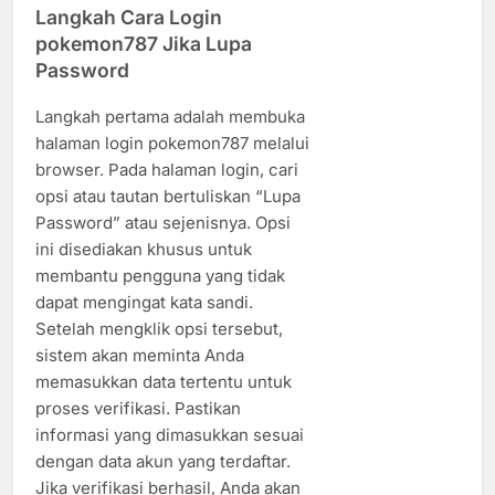
Langkah Cara Login
pokemon787 Jika Lupa
Password
Langkah pertama adalah membuka
halaman login pokemon787 melalui
browser. Pada halaman login, cari
opsi atau tautan bertuliskan “Lupa
Password” atau sejenisnya. Opsi
ini disediakan khusus untuk
membantu pengguna yang tidak
dapat mengingat kata sandi.
Setelah mengklik opsi tersebut,
sistem akan meminta Anda
memasukkan data tertentu untuk
proses verifikasi. Pastikan
informasi yang dimasukkan sesuai
dengan data akun yang terdaftar.
Jika verifikasi berhasil, Anda akan