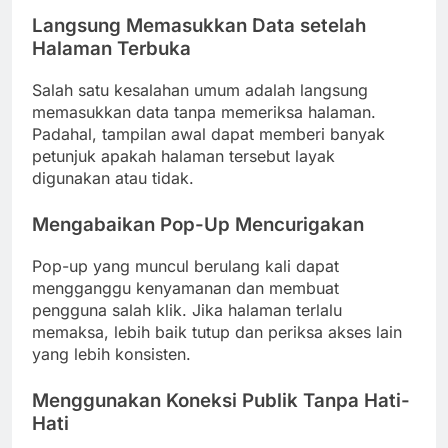
Langsung Memasukkan Data setelah
Halaman Terbuka
Salah satu kesalahan umum adalah langsung
memasukkan data tanpa memeriksa halaman.
Padahal, tampilan awal dapat memberi banyak
petunjuk apakah halaman tersebut layak
digunakan atau tidak.
Mengabaikan Pop-Up Mencurigakan
Pop-up yang muncul berulang kali dapat
mengganggu kenyamanan dan membuat
pengguna salah klik. Jika halaman terlalu
memaksa, lebih baik tutup dan periksa akses lain
yang lebih konsisten.
Menggunakan Koneksi Publik Tanpa Hati-
Hati