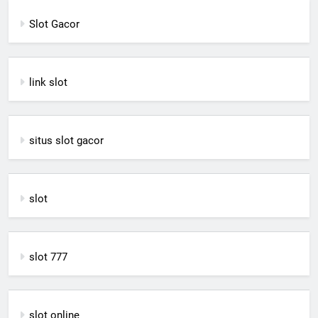
Slot Gacor
link slot
situs slot gacor
slot
slot 777
slot online