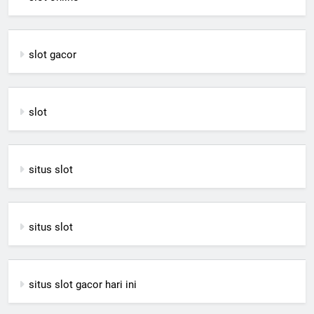
slot gacor
slot
situs slot
situs slot
situs slot gacor hari ini