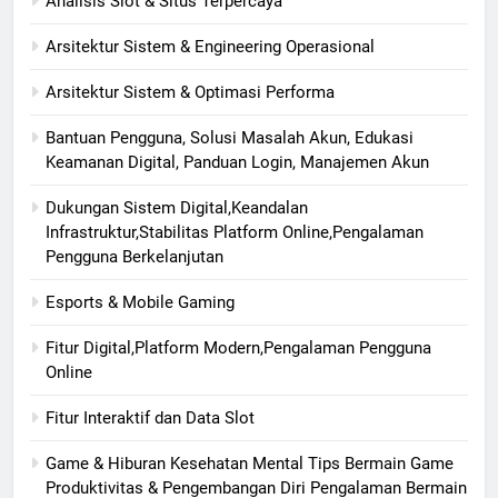
Analisis Slot & Situs Terpercaya
Arsitektur Sistem & Engineering Operasional
Arsitektur Sistem & Optimasi Performa
Bantuan Pengguna, Solusi Masalah Akun, Edukasi
Keamanan Digital, Panduan Login, Manajemen Akun
Dukungan Sistem Digital,Keandalan
Infrastruktur,Stabilitas Platform Online,Pengalaman
Pengguna Berkelanjutan
Esports & Mobile Gaming
Fitur Digital,Platform Modern,Pengalaman Pengguna
Online
Fitur Interaktif dan Data Slot
Game & Hiburan Kesehatan Mental Tips Bermain Game
Produktivitas & Pengembangan Diri Pengalaman Bermain