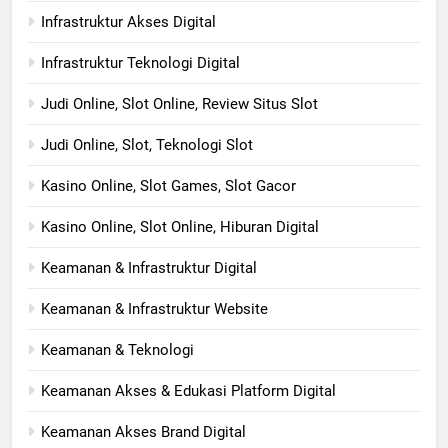
Infrastruktur Akses Digital
Infrastruktur Teknologi Digital
Judi Online, Slot Online, Review Situs Slot
Judi Online, Slot, Teknologi Slot
Kasino Online, Slot Games, Slot Gacor
Kasino Online, Slot Online, Hiburan Digital
Keamanan & Infrastruktur Digital
Keamanan & Infrastruktur Website
Keamanan & Teknologi
Keamanan Akses & Edukasi Platform Digital
Keamanan Akses Brand Digital