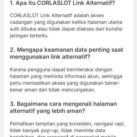
1. Apa itu CORLASLOT Link Alternatif?
CORLASLOT Link Alternatif adalah akses
cadangan yang digunakan ketika halaman utama
sulit dibuka atau tidak dapat diakses dari kondisi
jaringan tertentu.
2. Mengapa keamanan data penting saat
menggunakan link alternatif?
Karena pengguna dapat berinteraksi dengan
halaman yang meminta informasi akun, sehingga
perlu memastikan akses yang digunakan benar-
benar aman dan tidak mencurigakan.
3. Bagaimana cara mengenali halaman
alternatif yang lebih aman?
Perhatikan tampilan yang konsisten, navigasi rapi,
tidak banyak pop-up, tidak meminta data
berlebihan, dan responsif di perangkat mobile.