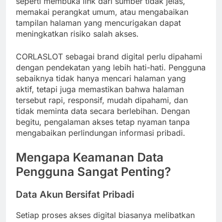
seperti membuka link dari sumber tidak jelas,
memakai perangkat umum, atau mengabaikan
tampilan halaman yang mencurigakan dapat
meningkatkan risiko salah akses.
CORLASLOT sebagai brand digital perlu dipahami
dengan pendekatan yang lebih hati-hati. Pengguna
sebaiknya tidak hanya mencari halaman yang
aktif, tetapi juga memastikan bahwa halaman
tersebut rapi, responsif, mudah dipahami, dan
tidak meminta data secara berlebihan. Dengan
begitu, pengalaman akses tetap nyaman tanpa
mengabaikan perlindungan informasi pribadi.
Mengapa Keamanan Data
Pengguna Sangat Penting?
Data Akun Bersifat Pribadi
Setiap proses akses digital biasanya melibatkan