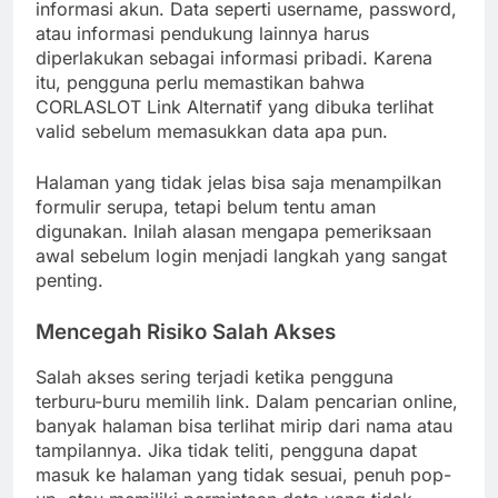
informasi akun. Data seperti username, password,
atau informasi pendukung lainnya harus
diperlakukan sebagai informasi pribadi. Karena
itu, pengguna perlu memastikan bahwa
CORLASLOT Link Alternatif yang dibuka terlihat
valid sebelum memasukkan data apa pun.
Halaman yang tidak jelas bisa saja menampilkan
formulir serupa, tetapi belum tentu aman
digunakan. Inilah alasan mengapa pemeriksaan
awal sebelum login menjadi langkah yang sangat
penting.
Mencegah Risiko Salah Akses
Salah akses sering terjadi ketika pengguna
terburu-buru memilih link. Dalam pencarian online,
banyak halaman bisa terlihat mirip dari nama atau
tampilannya. Jika tidak teliti, pengguna dapat
masuk ke halaman yang tidak sesuai, penuh pop-