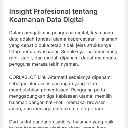
Insight Profesional tentang
Keamanan Data Digital
Dalam pengalaman pengguna digital, keamanan
data adalah fondasi utama kepercayaan. Halaman
yang cepat dibuka tetapi tidak jelas strukturnya
tetap perlu diwaspadai. Sebaliknya, halaman yang
rapi, stabil, dan mudah dipahami dapat membantu
pengguna merasa lebih nyaman.
CORLASLOT Link Alternatif sebaiknya dipahami
sebagai jalur akses cadangan yang tetap
membutuhkan pemeriksaan. Pengguna perlu
menggabungkan tiga kebiasaan utama: memilih
halaman dengan hati-hati, memakai browser
aman, dan menjaga data akun tetap pribadi.
Dari sudut pandang usability, halaman yang baik