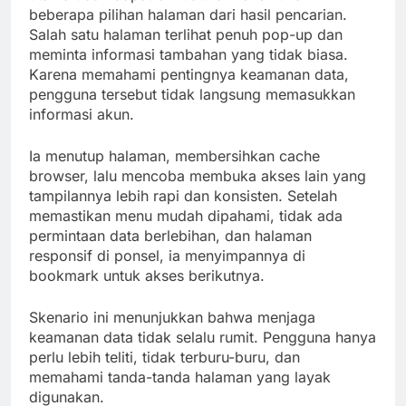
beberapa pilihan halaman dari hasil pencarian.
Salah satu halaman terlihat penuh pop-up dan
meminta informasi tambahan yang tidak biasa.
Karena memahami pentingnya keamanan data,
pengguna tersebut tidak langsung memasukkan
informasi akun.
Ia menutup halaman, membersihkan cache
browser, lalu mencoba membuka akses lain yang
tampilannya lebih rapi dan konsisten. Setelah
memastikan menu mudah dipahami, tidak ada
permintaan data berlebihan, dan halaman
responsif di ponsel, ia menyimpannya di
bookmark untuk akses berikutnya.
Skenario ini menunjukkan bahwa menjaga
keamanan data tidak selalu rumit. Pengguna hanya
perlu lebih teliti, tidak terburu-buru, dan
memahami tanda-tanda halaman yang layak
digunakan.