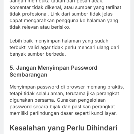
Jangan membuka tautan dari pesan acak,
komentar tidak dikenal, atau sumber yang terlihat
tidak profesional. Link dari sumber tidak jelas
dapat mengarahkan pengguna ke halaman yang
tidak relevan atau berisiko.
Lebih baik menyimpan halaman yang sudah
terbukti valid agar tidak perlu mencari ulang dari
banyak sumber berbeda.
5. Jangan Menyimpan Password
Sembarangan
Menyimpan password di browser memang praktis,
tetapi tidak selalu aman, terutama jika perangkat
digunakan bersama. Gunakan pengelolaan
password secara bijak dan pastikan perangkat
memiliki perlindungan dasar seperti kunci layar.
Kesalahan yang Perlu Dihindari