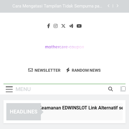
Skip
Cara Mengatasi KAYA787 Alternatif yang Terbuka
to
Tidak Sempurna secara Bertahap
content
Panduan Memeriksa Keamanan Browser sebelum
Membuka KAYA787 Alternatif
Cara Memeriksa Keamanan EDWINSLOT Link
Alternatif sebelum Digunakan
Cara Mengatasi Tampilan Tidak Sempurna pada
Halaman yang Mengatasnamakan LEBAH4D
Cara Mengatasi KAYA787 Alternatif yang Terbuka
Tidak Sempurna secara Bertahap
Mother Care
Dapatkan Kupon Dan Diskon Produk Bayi Di
Panduan Memeriksa Keamanan Browser sebelum
NEWSLETTER
RANDOM NEWS
Coupon
Membuka KAYA787 Alternatif
Mother Care Coupon.
MENU
ra Memeriksa Keamanan EDWINSLOT Link Alternatif sebelum
HEADLINES
eeks Ago