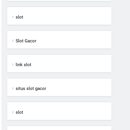
slot
Slot Gacor
link slot
situs slot gacor
slot