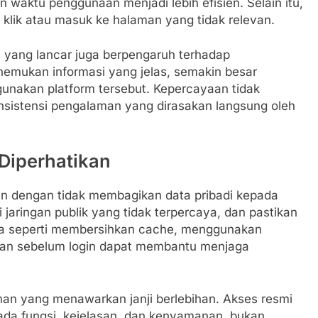
an waktu penggunaan menjadi lebih efisien. Selain itu,
 klik atau masuk ke halaman yang tidak relevan.
yang lancar juga berpengaruh terhadap
mukan informasi yang jelas, semakin besar
akan platform tersebut. Kepercayaan tidak
konsistensi pengalaman yang dirasakan langsung oleh
Diperhatikan
 dengan tidak membagikan data pribadi kepada
i jaringan publik yang tidak terpercaya, dan pastikan
ana seperti membersihkan cache, menggunakan
aman sebelum login dapat membantu menjaga
man yang menawarkan janji berlebihan. Akses resmi
pada fungsi, kejelasan, dan kenyamanan, bukan