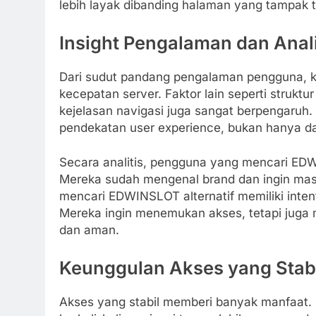
lebih layak dibanding halaman yang tampak ti
Insight Pengalaman dan Anali
Dari sudut pandang pengalaman pengguna, ke
kecepatan server. Faktor lain seperti struktu
kejelasan navigasi juga sangat berpengaruh
pendekatan user experience, bukan hanya da
Secara analitis, pengguna yang mencari EDWI
Mereka sudah mengenal brand dan ingin mas
mencari EDWINSLOT alternatif memiliki inten
Mereka ingin menemukan akses, tetapi juga 
dan aman.
Keunggulan Akses yang Stab
Akses yang stabil memberi banyak manfaat.