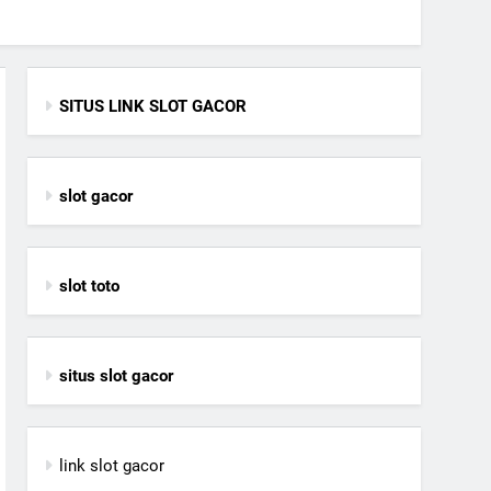
SITUS LINK SLOT GACOR
slot gacor
slot toto
situs slot gacor
link slot gacor