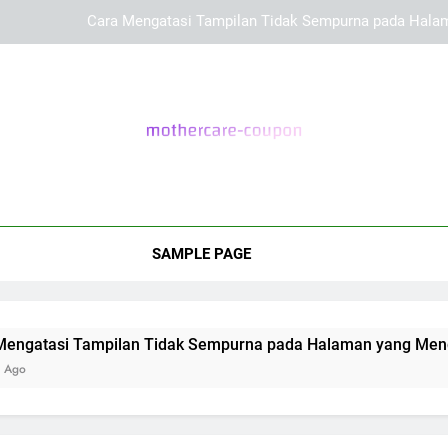
Cara Mengatasi Tampilan Tidak Sempurna pada Ha
Cara Mengatasi KAYA787 Alternatif yang Te
Panduan Memeriksa Keamanan Browser 
Cara Memeriksa Keamanan EDWINSLO
her Care Coupon
Cara Mengatasi Tampilan Tidak Sempurna pada Ha
Kupon Dan Diskon Produk Bayi Di Mother Care Coupon.
Cara Mengatasi KAYA787 Alternatif yang Te
SAMPLE PAGE
Panduan Memeriksa Keamanan Browser 
ampilan Tidak Sempurna pada Halaman yang Mengatasnama