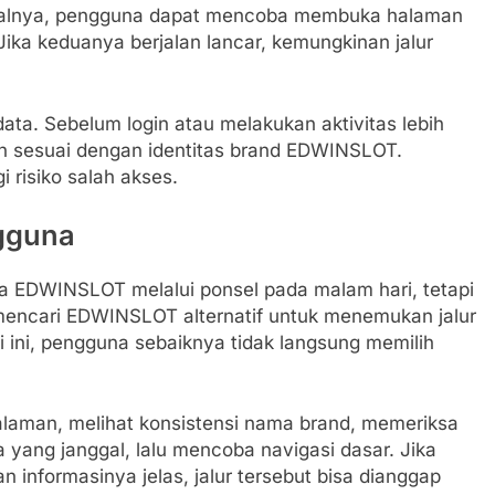
 Misalnya, pengguna dapat mencoba membuka halaman
Jika keduanya berjalan lancar, kemungkinan jalur
ta. Sebelum login atau melakukan aktivitas lebih
ah sesuai dengan identitas brand EDWINSLOT.
risiko salah akses.
ngguna
 EDWINSLOT melalui ponsel pada malam hari, tetapi
mencari EDWINSLOT alternatif untuk menemukan jalur
ti ini, pengguna sebaiknya tidak langsung memilih
laman, melihat konsistensi nama brand, memeriksa
yang janggal, lalu mencoba navigasi dasar. Jika
 informasinya jelas, jalur tersebut bisa dianggap