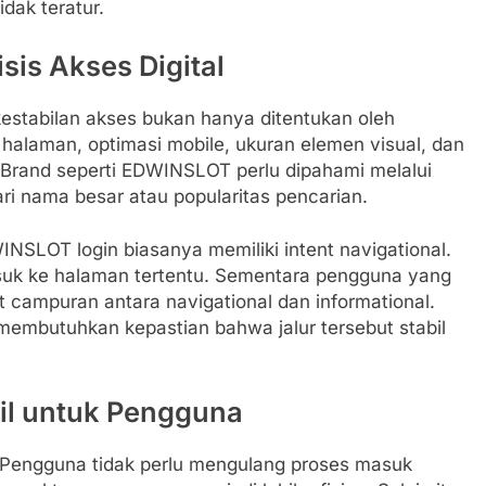
dak teratur.
sis Akses Digital
stabilan akses bukan hanya ditentukan oleh
r halaman, optimasi mobile, ukuran elemen visual, dan
. Brand seperti EDWINSLOT perlu dipahami melalui
ri nama besar atau popularitas pencarian.
NSLOT login biasanya memiliki intent navigational.
uk ke halaman tertentu. Sementara pengguna yang
t campuran antara navigational dan informational.
membutuhkan kepastian bahwa jalur tersebut stabil
il untuk Pengguna
 Pengguna tidak perlu mengulang proses masuk