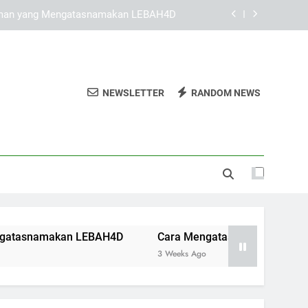
laman yang Mengatasnamakan LEBAH4D
rbuka Tidak Sempurna secara Bertahap
sebelum Membuka KAYA787 Alternatif
NEWSLETTER
RANDOM NEWS
T Link Alternatif sebelum Digunakan
laman yang Mengatasnamakan LEBAH4D
rbuka Tidak Sempurna secara Bertahap
sebelum Membuka KAYA787 Alternatif
kan LEBAH4D
Cara Mengatasi KAYA787 Alternatif yang 
3 Weeks Ago