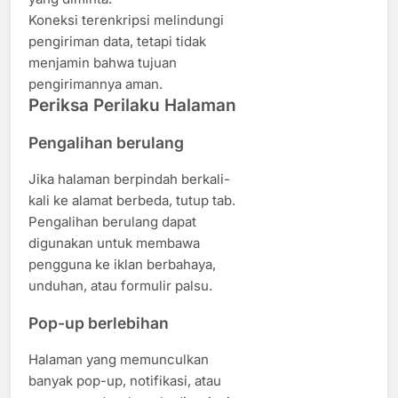
Koneksi terenkripsi melindungi
pengiriman data, tetapi tidak
menjamin bahwa tujuan
pengirimannya aman.
Periksa Perilaku Halaman
Pengalihan berulang
Jika halaman berpindah berkali-
kali ke alamat berbeda, tutup tab.
Pengalihan berulang dapat
digunakan untuk membawa
pengguna ke iklan berbahaya,
unduhan, atau formulir palsu.
Pop-up berlebihan
Halaman yang memunculkan
banyak pop-up, notifikasi, atau