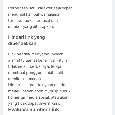
Perbedaan satu karakter saja dapat
menunjukkan bahwa halaman
tersebut bukan berasal dari
sumber yang diharapkan.
Hindari link yang
dipendekkan
Link pendek menyembunyikan
alamat tujuan sebenarnya. Fitur ini
tidak selalu berbahaya, tetapi
membuat pengguna lebih sulit
menilai keamanan.
Hindari link pendek yang dikirim
melalui pesan anonim, grup publik,
komentar media sosial, atau akun
yang tidak dapat diverifikasi.
Evaluasi Sumber Link