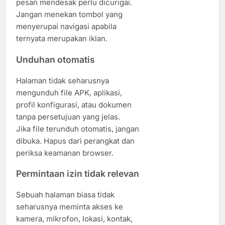
pesan mendesak perlu dicurigai.
Jangan menekan tombol yang
menyerupai navigasi apabila
ternyata merupakan iklan.
Unduhan otomatis
Halaman tidak seharusnya
mengunduh file APK, aplikasi,
profil konfigurasi, atau dokumen
tanpa persetujuan yang jelas.
Jika file terunduh otomatis, jangan
dibuka. Hapus dari perangkat dan
periksa keamanan browser.
Permintaan izin tidak relevan
Sebuah halaman biasa tidak
seharusnya meminta akses ke
kamera, mikrofon, lokasi, kontak,