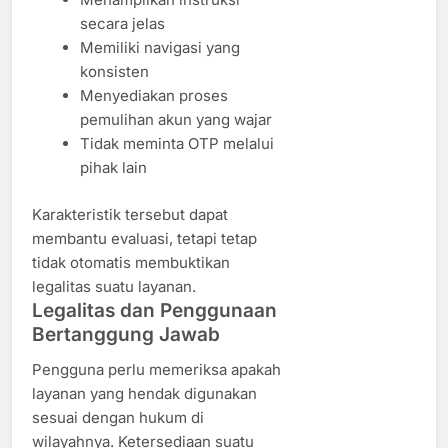
secara jelas
Memiliki navigasi yang
konsisten
Menyediakan proses
pemulihan akun yang wajar
Tidak meminta OTP melalui
pihak lain
Karakteristik tersebut dapat
membantu evaluasi, tetapi tetap
tidak otomatis membuktikan
legalitas suatu layanan.
Legalitas dan Penggunaan
Bertanggung Jawab
Pengguna perlu memeriksa apakah
layanan yang hendak digunakan
sesuai dengan hukum di
wilayahnya. Ketersediaan suatu