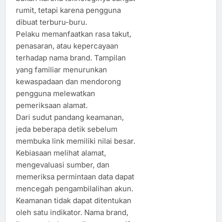
rumit, tetapi karena pengguna
dibuat terburu-buru.
Pelaku memanfaatkan rasa takut,
penasaran, atau kepercayaan
terhadap nama brand. Tampilan
yang familiar menurunkan
kewaspadaan dan mendorong
pengguna melewatkan
pemeriksaan alamat.
Dari sudut pandang keamanan,
jeda beberapa detik sebelum
membuka link memiliki nilai besar.
Kebiasaan melihat alamat,
mengevaluasi sumber, dan
memeriksa permintaan data dapat
mencegah pengambilalihan akun.
Keamanan tidak dapat ditentukan
oleh satu indikator. Nama brand,