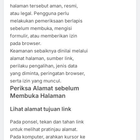
halaman tersebut aman, resmi,
atau legal. Pengguna perlu
melakukan pemeriksaan berlapis
sebelum membuka, mengisi
formulir, atau memberikan izin
pada browser.
Keamanan sebaiknya dinilai melalui
alamat halaman, sumber link,
perilaku pengalihan, jenis data
yang diminta, peringatan browser,
serta izin yang muncul.
Periksa Alamat sebelum
Membuka Halaman
Lihat alamat tujuan link
Pada ponsel, tekan dan tahan link
untuk melihat pratinjau alamat.
Pada komputer, arahkan kursor ke