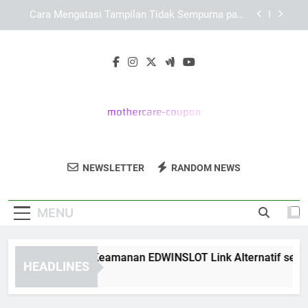
Skip
Cara Mengatasi KAYA787 Alternatif yang Terbuka
to
Tidak Sempurna secara Bertahap
content
Panduan Memeriksa Keamanan Browser sebelum
Membuka KAYA787 Alternatif
Cara Memeriksa Keamanan EDWINSLOT Link
Alternatif sebelum Digunakan
Cara Mengatasi Tampilan Tidak Sempurna pada
Halaman yang Mengatasnamakan LEBAH4D
Cara Mengatasi KAYA787 Alternatif yang Terbuka
Tidak Sempurna secara Bertahap
Mother Care
Dapatkan Kupon Dan Diskon Produk Bayi Di
Panduan Memeriksa Keamanan Browser sebelum
NEWSLETTER
RANDOM NEWS
Coupon
Membuka KAYA787 Alternatif
Mother Care Coupon.
MENU
ra Memeriksa Keamanan EDWINSLOT Link Alternatif sebelum
HEADLINES
eeks Ago