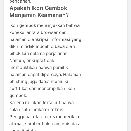
pencarian.
Apakah Ikon Gembok
Menjamin Keamanan?
Ikon gembok menunjukkan bahwa
koneksi antara browser dan
halaman dienkripsi. Informasi yang
dikirim tidak mudah dibaca oleh
pihak lain selama perjalanan.
Namun, enkripsi tidak
membuktikan bahwa pemilik
halaman dapat dipercaya. Halaman
phishing juga dapat memiliki
sertifikat dan menampilkan ikon
gembok.
Karena itu, ikon tersebut hanya
salah satu indikator teknis.
Pengguna tetap harus memeriksa
alamat, sumber link, dan jenis data
yang diminta.