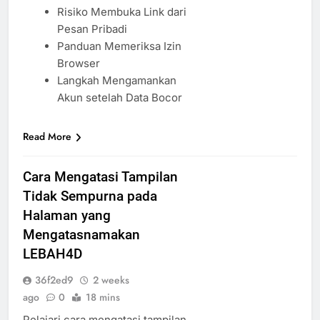
Risiko Membuka Link dari
Pesan Pribadi
Panduan Memeriksa Izin
Browser
Langkah Mengamankan
Akun setelah Data Bocor
Read More
Cara Mengatasi Tampilan
Tidak Sempurna pada
Halaman yang
Mengatasnamakan
LEBAH4D
36f2ed9
2 weeks
ago
0
18 mins
Pelajari cara mengatasi tampilan