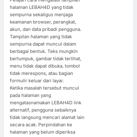
halaman LEBAH4D yang tidak
sempurna sekaligus menjaga
keamanan browser, perangkat,
akun, dan data pribadi pengguna.
Tampilan halaman yang tidak
sempurna dapat muncul dalam
berbagai bentuk. Teks mungkin
bertumpuk, gambar tidak terlihat,
menu tidak dapat dibuka, tombol
tidak merespons, atau bagian
formulir keluar dari layar.
Ketika masalah tersebut muncul
pada halaman yang
mengatasnamakan LEBAH4D link
alternatif, pengguna sebaiknya
tidak langsung mencari alamat lain
secara acak. Perpindahan ke
halaman yang belum diperiksa