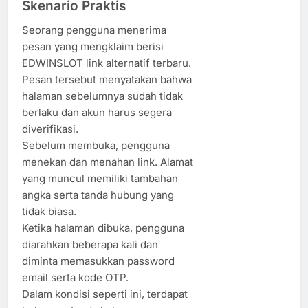
Skenario Praktis
Seorang pengguna menerima
pesan yang mengklaim berisi
EDWINSLOT link alternatif terbaru.
Pesan tersebut menyatakan bahwa
halaman sebelumnya sudah tidak
berlaku dan akun harus segera
diverifikasi.
Sebelum membuka, pengguna
menekan dan menahan link. Alamat
yang muncul memiliki tambahan
angka serta tanda hubung yang
tidak biasa.
Ketika halaman dibuka, pengguna
diarahkan beberapa kali dan
diminta memasukkan password
email serta kode OTP.
Dalam kondisi seperti ini, terdapat