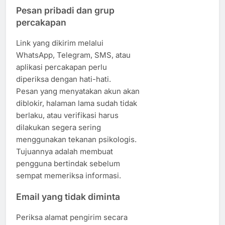
Pesan pribadi dan grup
percakapan
Link yang dikirim melalui
WhatsApp, Telegram, SMS, atau
aplikasi percakapan perlu
diperiksa dengan hati-hati.
Pesan yang menyatakan akun akan
diblokir, halaman lama sudah tidak
berlaku, atau verifikasi harus
dilakukan segera sering
menggunakan tekanan psikologis.
Tujuannya adalah membuat
pengguna bertindak sebelum
sempat memeriksa informasi.
Email yang tidak diminta
Periksa alamat pengirim secara