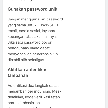
Gunakan password unik
Jangan menggunakan password
yang sama untuk EDWINSLOT,
email, media sosial, layanan
keuangan, atau akun lainnya.
Jika satu password bocor,
penggunaan ulang dapat
menyebabkan beberapa akun
diambil alih sekaligus.
Aktifkan autentikasi
tambahan
Autentikasi dua langkah dapat
menambah perlindungan. Meski
demikian, kode verifikasi tetap
harus dirahasiakan.